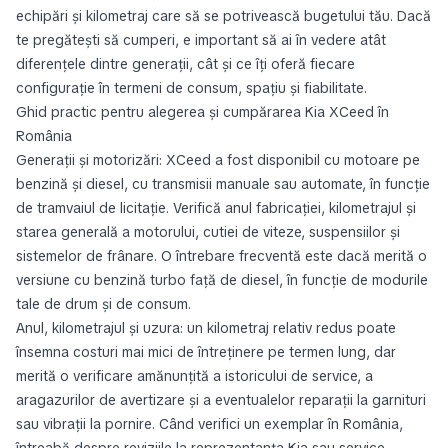
echipări și kilometraj care să se potrivească bugetului tău. Dacă
te pregătești să cumperi, e important să ai în vedere atât
diferențele dintre generații, cât și ce îți oferă fiecare
configurație în termeni de consum, spațiu și fiabilitate.
Ghid practic pentru alegerea și cumpărarea Kia XCeed în
România
Generații și motorizări: XCeed a fost disponibil cu motoare pe
benzină și diesel, cu transmisii manuale sau automate, în funcție
de tramvaiul de licitație. Verifică anul fabricației, kilometrajul și
starea generală a motorului, cutiei de viteze, suspensiilor și
sistemelor de frânare. O întrebare frecventă este dacă merită o
versiune cu benzină turbo față de diesel, în funcție de modurile
tale de drum și de consum.
Anul, kilometrajul și uzura: un kilometraj relativ redus poate
însemna costuri mai mici de întreținere pe termen lung, dar
merită o verificare amănunțită a istoricului de service, a
aragazurilor de avertizare și a eventualelor reparații la garnituri
sau vibrații la pornire. Când verifici un exemplar în România,