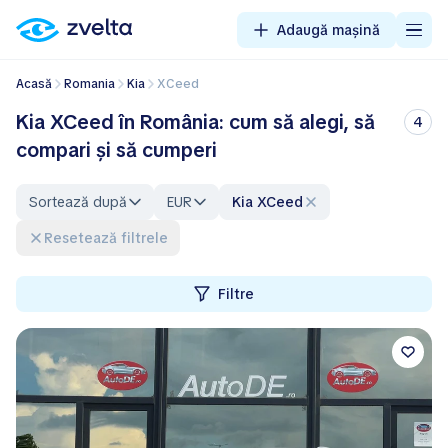
Adaugă mașină
Acasă
Romania
Kia
XCeed
Kia XCeed în România: cum să alegi, să
4
compari și să cumperi
Sortează după
EUR
Kia XCeed
Resetează filtrele
Filtre