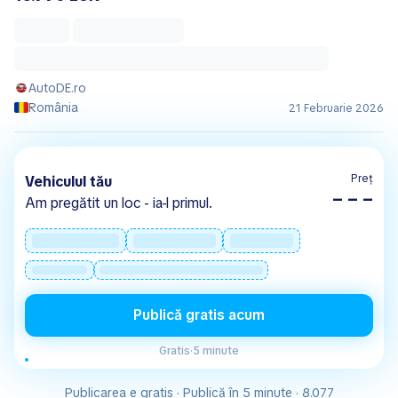
AutoDE.ro
România
21 Februarie 2026
Preț
Vehiculul tău
– – –
Am pregătit un loc - ia-l primul.
Publică gratis acum
Gratis
·
5 minute
Publicarea e gratis · Publică în 5 minute · 8.077