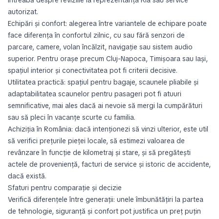
întreabă despre reviziile la reprezentanța Kia sau service
autorizat.
Echipări și confort: alegerea între variantele de echipare poate
face diferența în confortul zilnic, cu sau fără senzori de
parcare, camere, volan încălzit, navigație sau sistem audio
superior. Pentru orașe precum Cluj-Napoca, Timișoara sau Iași,
spațiul interior și conectivitatea pot fi criterii decisive.
Utilitatea practică: spațiul pentru bagaje, scaunele pliabile și
adaptabilitatea scaunelor pentru pasageri pot fi atuuri
semnificative, mai ales dacă ai nevoie să mergi la cumpărături
sau să pleci în vacanțe scurte cu familia.
Achiziția în România: dacă intenționezi să vinzi ulterior, este util
să verifici prețurile pieței locale, să estimezi valoarea de
revânzare în funcție de kilometraj și stare, și să pregătești
actele de proveniență, facturi de service și istoric de accidente,
dacă există.
Sfaturi pentru comparație și decizie
Verifică diferențele între generații: unele îmbunătățiri la partea
de tehnologie, siguranță și confort pot justifica un preț puțin