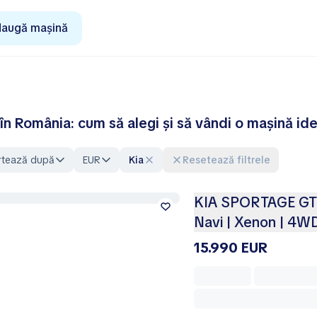
augă mașină
 în România: cum să alegi și să vândi o mașină id
rtează după
EUR
Kia
Resetează filtrele
KIA SPORTAGE GT L
Navi | Xenon | 4WD
15.990 EUR