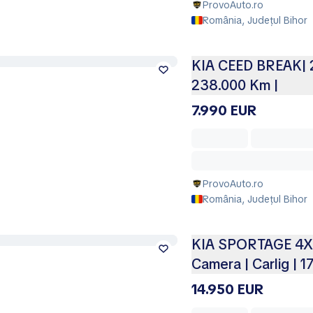
ProvoAuto.ro
România, Județul Bihor
KIA CEED BREAK| 201
238.000 Km |
7.990 EUR
ProvoAuto.ro
România, Județul Bihor
KIA SPORTAGE 4X4 |
Camera | Carlig | 
14.950 EUR