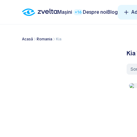
Mașini
Despre noi
Blog
Ad
+16
Acasă
Romania
Kia
Kia
So