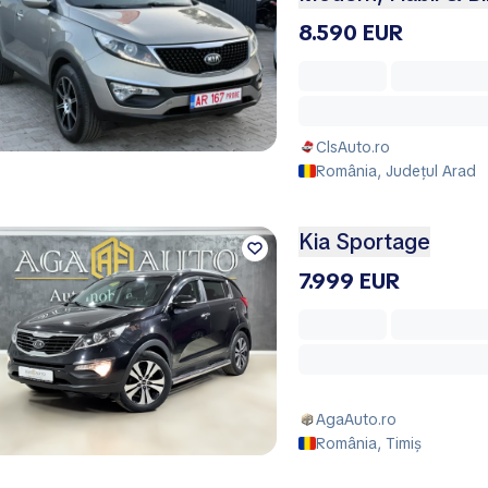
8.590 EUR
ClsAuto.ro
România, Județul Arad
Kia Sportage
7.999 EUR
AgaAuto.ro
România, Timiș