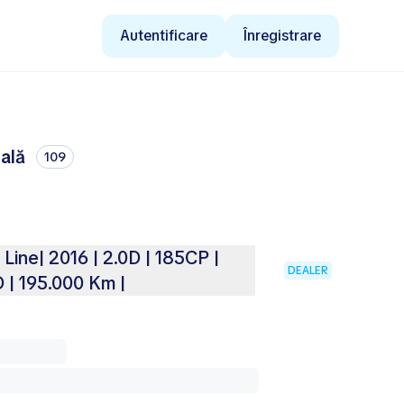
Autentificare
Înregistrare
eală
109
ine| 2016 | 2.0D | 185CP |
DEALER
 | 195.000 Km |