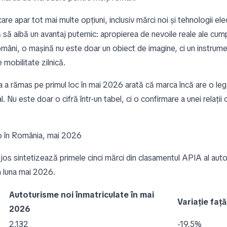
 care apar tot mai multe opțiuni, inclusiv mărci noi și tehnologii elec
 să aibă un avantaj puternic: apropierea de nevoile reale ale cump
omâni, o mașină nu este doar un obiect de imagine, ci un instrume
 mobilitate zilnică.
a a rămas pe primul loc în mai 2026 arată că marca încă are o leg
al. Nu este doar o cifră într-un tabel, ci o confirmare a unei relații 
o în România, mai 2026
 jos sintetizează primele cinci mărci din clasamentul APIA al auto
în luna mai 2026.
Autoturisme noi înmatriculate în mai
Variație faț
2026
2.132
-19,5%