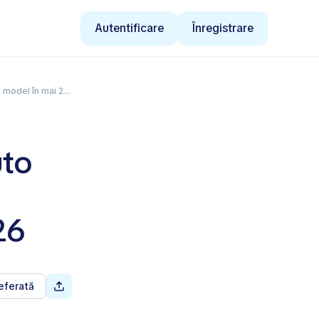
Autentificare
Înregistrare
model în mai 2026
uto
26
eferată