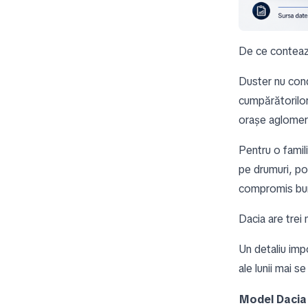
De ce conteaz
Duster nu cond
cumpărătorilor 
orașe aglomera
Pentru o famil
pe drumuri, po
compromis bun 
Dacia are trei 
Un detaliu imp
ale lunii mai s
Model Dacia