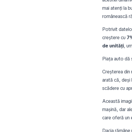
mai atenți la b
românească răm
Potrivit datel
creștere cu
7
de unități
, u
Piața auto dă
Creșterea din 
arată că, deși 
scădere cu ap
Această imagi
mașină, dar al
care oferă un ec
Dacia rămâne 