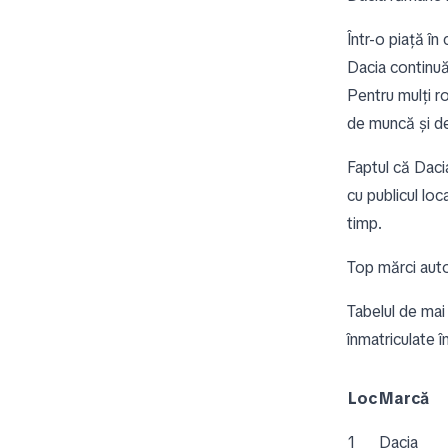
Într-o piață în
Dacia continuă
Pentru mulți r
de muncă și de
Faptul că Daci
cu publicul loc
timp.
Top mărci aut
Tabelul de mai
înmatriculate 
Loc
Marcă
1
Dacia