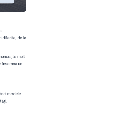
a
 diferite, de la
 muncește mult
te însemna un
cinci modele
tăți.