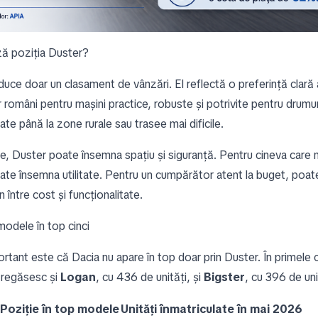
ă poziția Duster?
uce doar un clasament de vânzări. El reflectă o preferință clară 
români pentru mașini practice, robuste și potrivite pentru drumuri
te până la zone rurale sau trasee mai dificile.
ie, Duster poate însemna spațiu și siguranță. Pentru cineva care
ate însemna utilitate. Pentru un cumpărător atent la buget, poa
între cost și funcționalitate.
modele în top cinci
ortant este că Dacia nu apare în top doar prin Duster. În primele 
e regăsesc și
Logan
, cu 436 de unități, și
Bigster
, cu 396 de uni
Poziție în top modele
Unități înmatriculate în mai 2026