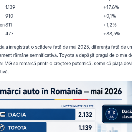
1.139
+17,8%
910
+0,1%
en
811
+1,2%
477
+88,5%
ia a înregistrat o scădere față de mai 2025, diferența față de 
ament rămâne semnificativă. Toyota a depășit pragul de o mie de
 iar MG se remarcă printr-o creștere puternică, semn că piața dev
tivă.