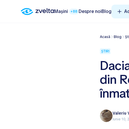
Mașini
Despre noi
Blog
A
+88
Acasă
Blog
Șt
ȘTIRI
Dacia
din R
înmat
Valeriu
Iunie 10,