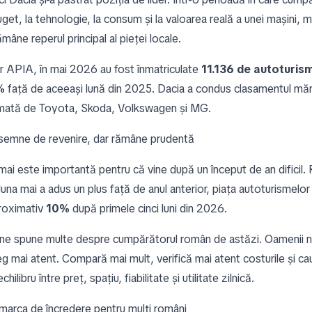
uget, la tehnologie, la consum și la valoarea reală a unei mașini, 
âne reperul principal al pieței locale.
or APIA, în mai 2026 au fost înmatriculate
11.136 de autoturis
%
față de aceeași lună din 2025. Dacia a condus clasamentul măr
rmată de Toyota, Skoda, Volkswagen și MG.
 semne de revenire, dar rămâne prudentă
mai este importantă pentru că vine după un început de an dificil
luna mai a adus un plus față de anul anterior, piața autoturismelor
roximativ
10%
după primele cinci luni din 2026.
ne spune multe despre cumpărătorul român de astăzi. Oamenii nu
eg mai atent. Compară mai mult, verifică mai atent costurile și c
hilibru între preț, spațiu, fiabilitate și utilitate zilnică.
marca de încredere pentru mulți români