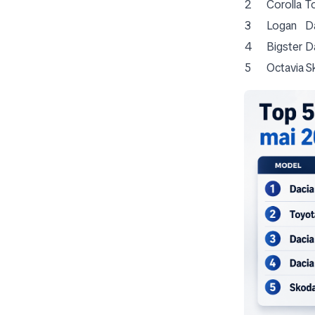
2
Corolla
T
3
Logan
D
4
Bigster
D
5
Octavia
S