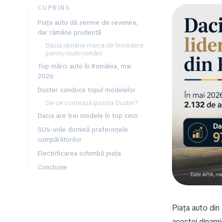
CUPRINS
Piața auto dă semne de revenire,
dar rămâne prudentă
Dacia rămâne marca de încredere
pentru mulți români
Top mărci auto în România, mai
2026
Duster conduce topul modelelor
De ce contează poziția Duster?
Dacia are trei modele în top cinci
SUV-urile domină preferințele
cumpărătorilor
Electrificarea schimbă piața
Concluzie
Piața auto din
acestei dinamic