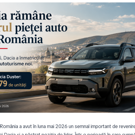
 România a avut în luna mai 2026 un semnal important de revenire, 
i Dacia și-a păstrat poziția de lider. Într-o perioadă în care cumpă