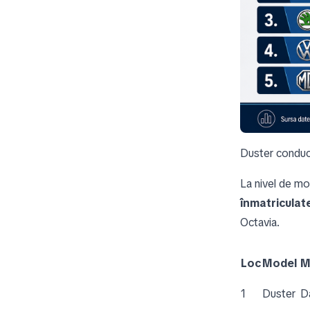
Duster conduc
La nivel de m
înmatriculat
Octavia.
Loc
Model
M
1
Duster
D