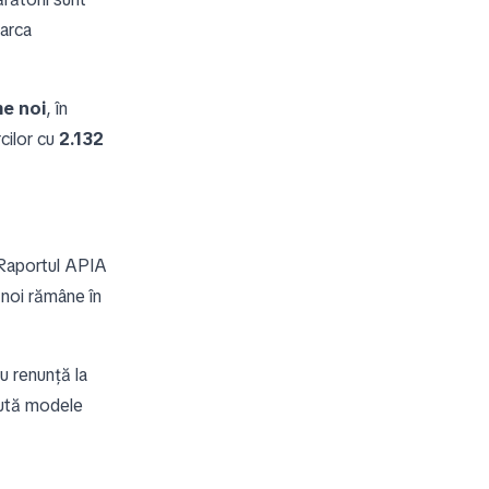
marca
me noi
, în
cilor cu
2.132
. Raportul APIA
 noi rămâne în
 renunță la
aută modele