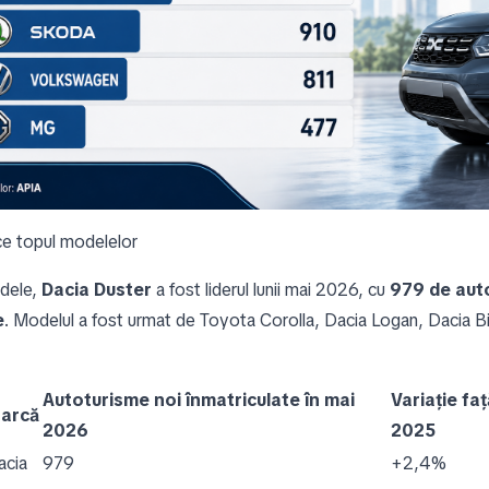
e topul modelelor
odele,
Dacia Duster
a fost liderul lunii mai 2026, cu
979 de aut
e
. Modelul a fost urmat de Toyota Corolla, Dacia Logan, Dacia B
Autoturisme noi înmatriculate în mai
Variație fa
arcă
2026
2025
acia
979
+2,4%