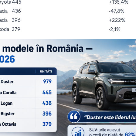
oyota
445
+135,4%
acia
436
-47,8%
acia
396
+222%
koda
379
-2,1%