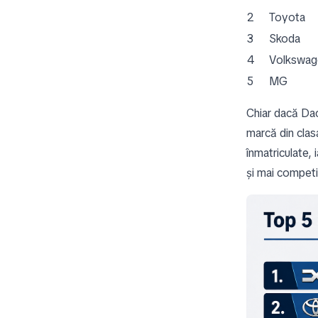
2
Toyota
3
Skoda
4
Volkswag
5
MG
Chiar dacă Dac
marcă din clas
înmatriculate,
și mai competi