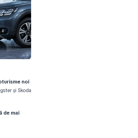
oturisme noi
igster și Skoda
ță de mai