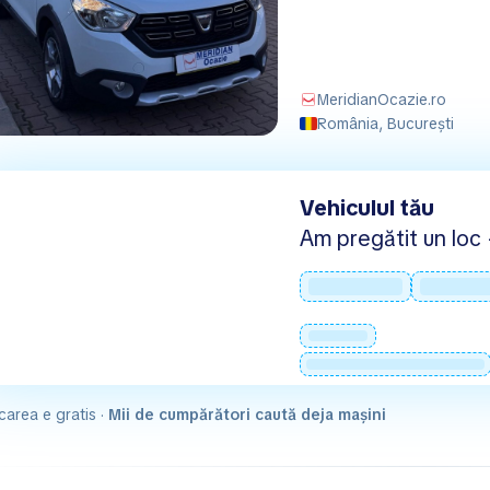
MeridianOcazie.ro
România, București
Vehiculul tău
Am pregătit un loc -
carea e gratis ·
Mii de cumpărători caută deja mașini