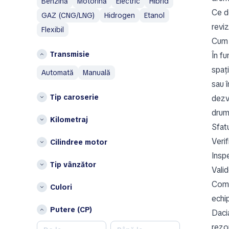
Benzină
Motorină
Electric
Hibrid
Ce de
I
C
GAZ (CNG/LNG)
Hidrogen
Etanol
reviz
Ineos
Flexibil
Constanţa
Cum 
Isuzu
G
Transmisie
În fu
IVECO
Galați
spați
automată
manuală
J
I
sau î
Jaecoo
Ialomița
Tip caroserie
dezv
Jaguar
Iași
drum
Jeep
Kilometraj
Sfat
J
K
Verif
Cilindree motor
Județul Alba
Kia
Insp
Județul Arad
KTM
Tip vânzător
Valid
Județul Brăila
L
Județul Buzău
Compa
Culori
Lamborghini
Județul Cluj
echi
Land Rover
Putere (CP)
Județul Dolj
Dacia
Leapmotor
Județul Giurgiu
rezon