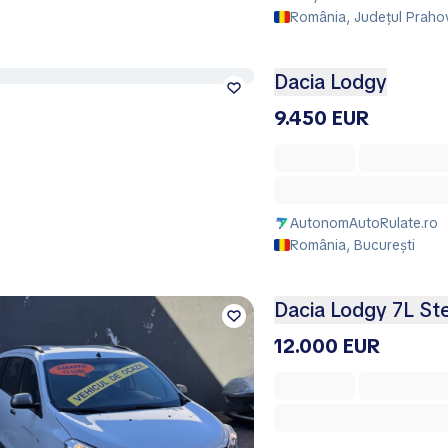
România, Județul Praho
Dacia Lodgy
9.450 EUR
AutonomAutoRulate.ro
România, București
Dacia Lodgy 7L St
12.000 EUR