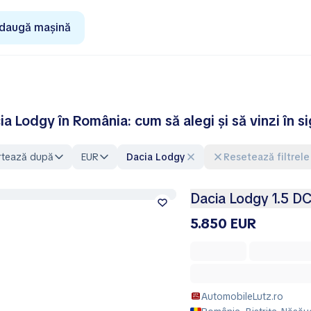
daugă mașină
ia Lodgy în România: cum să alegi și să vinzi în s
rtează după
EUR
Dacia Lodgy
Resetează filtrele
Dacia Lodgy 1.5 DC
5.850 EUR
AutomobileLutz.ro