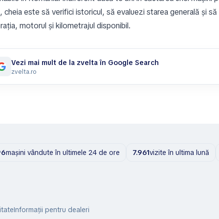
 cheia este să verifici istoricul, să evaluezi starea generală și să
ația, motorul și kilometrajul disponibil.
Vezi mai mult de la zvelta în Google Search
zvelta.ro
96
mașini vândute în ultimele 24 de ore
7.961
vizite în ultima lună
itate
Informații pentru dealeri