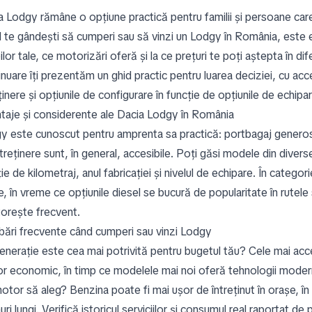
a Lodgy rămâne o opțiune practică pentru familii și persoane car
 te gândești să cumperi sau să vinzi un Lodgy în România, este es
lor tale, ce motorizări oferă și la ce prețuri te poți aștepta în dif
nuare îți prezentăm un ghid practic pentru luarea deciziei, cu accen
ținere și opțiunile de configurare în funcție de opțiunile de echipar
taje și considerente ale Dacia Lodgy în România
y este cunoscut pentru amprenta sa practică: portbagaj generos, ș
treținere sunt, în general, accesibile. Poți găsi modele din diverse
ie de kilometraj, anul fabricației și nivelul de echipare. În categor
, în vreme ce opțiunile diesel se bucură de popularitate în rutele
torește frecvent.
ebări frecvente când cumperi sau vinzi Lodgy
enerație este cea mai potrivită pentru bugetul tău? Cele mai acce
r economic, în timp ce modelele mai noi oferă tehnologii modern
otor să aleg? Benzina poate fi mai ușor de întreținut în orașe, în
ri lungi. Verifică istoricul serviciilor și consumul real raportat de p