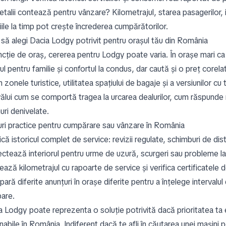
talii contează pentru vânzare? Kilometrajul, starea pasagerilor, is
iile la timp pot crește încrederea cumpărătorilor.
să alegi Dacia Lodgy potrivit pentru orașul tău din România
ncție de oraș, cererea pentru Lodgy poate varia. În orașe mari ca 
ul pentru familie și confortul la condus, dar caută și o preț corela
n zonele turistice, utilitatea spațiului de bagaje și a versiunilor c
ălui cum se comportă tragea la urcarea dealurilor, cum răspunde 
uri denivelate.
uri practice pentru cumpărare sau vânzare în România
ică istoricul complet de service: revizii regulate, schimburi de di
ectează interiorul pentru urme de uzură, scurgeri sau probleme la
ează kilometrajul cu rapoarte de service și verifica certificatele
ră diferite anunțuri în orașe diferite pentru a înțelege intervalul 
pare.
 Lodgy poate reprezenta o soluție potrivită dacă prioritatea ta es
abile în România. Indiferent dacă te afli în căutarea unei mașini p