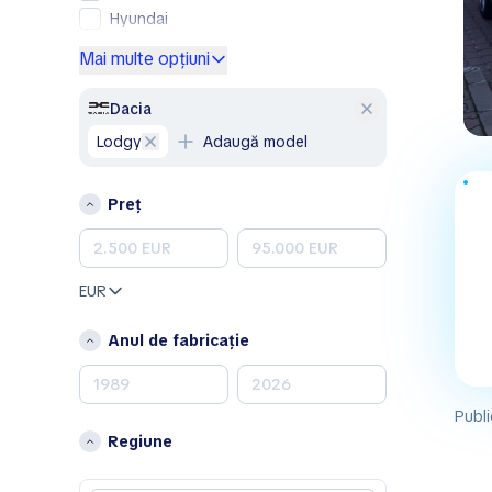
Hyundai
Mercedes-Benz
Mai multe opțiuni
Opel
Peugeot
Dacia
Renault
Lodgy
Adaugă model
Skoda
Volkswagen
Preț
Volvo
A
Aixam
EUR
Alfa Romeo
Anul de fabricație
Aston Martin
B
Publi
Bentley
Regiune
C
Chevrolet