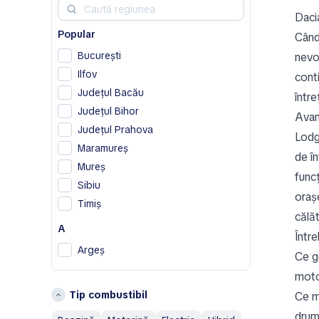
Daci
Chrysler
Popular
Citroen
Când
Cupra
București
nevoi
Ilfov
conti
D
Județul Bacău
între
Dodge
Județul Bihor
Avan
DS
Județul Prahova
Lodg
F
Maramureș
de în
Ferrari
Mureș
funcț
Fiat
Sibiu
orașe
Timiș
G
călă
A
Geely
Într
Genesis
Argeș
Ce g
H
B
moto
Tip combustibil
Honda
Ce m
Bistrița-Năsăud
Hummer
Brașov
drumu