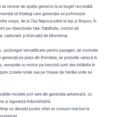
e au nevoie de spațiu generos la un buget rezonabil.
ențial să înțelegi care generație se potrivește
erite orașe, de la Cluj-Napoca până la Iași și Brașov. În
t pe obiectivele tale: fiabilitate, costuri de
e, carburant și intervalul de kilometraj.
ezlonguri versatilizate pentru pasageri, iar costurile
 generații pe piața din România, iar prețurile variază în
ie, versiunile cu motor pe benzină sunt des întâlnite în
 spre zonele rurale sau pe trasee de familie unde se
sibile modele pot veni din generația anterioară, cu
e și siguranță îmbunătățită.
 timp ce dieselul poate oferi un consum mai bun la
roprietari.