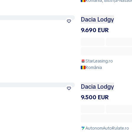
România, Bistrița-Năsău
Dacia Lodgy
9.690 EUR
StarLeasing.ro
România
Dacia Lodgy
9.500 EUR
AutonomAutoRulate.ro