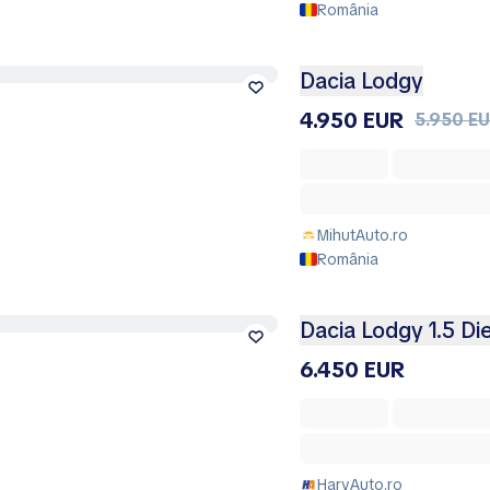
România
Dacia Lodgy
4.950 EUR
5.950 E
MihutAuto.ro
România
Dacia Lodgy 1.5 Di
6.450 EUR
HaryAuto.ro