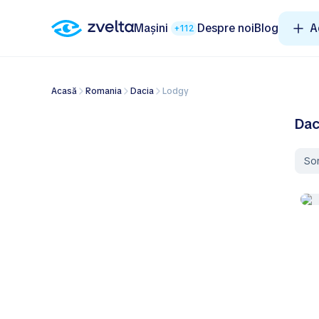
Mașini
Despre noi
Blog
A
+112
Acasă
Romania
Dacia
Lodgy
Dac
So