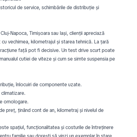
toricul de service, schimbările de distribuție și
Cluj-Napoca, Timișoara sau Iași, clienții apreciază
t cu vechimea, kilometrajul și starea tehnică. La țară
u tracțiune față pot fi decisive. Un test drive scurt poate
manualul cutiei de viteze și cum se simte suspensia pe
stribuție, înlocuiri de componente uzate.
 climatizare.
 de omologare.
de preț, ținând cont de an, kilometraj și nivelul de
te spațiul, funcționalitatea și costurile de întreținere
entru familie sau dorești să vinzi un exemplar în stare