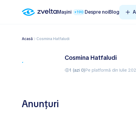
Mașini
Despre noi
Blog
A
+190
Acasă
Cosmina Hatfaludi
Cosmina Hatfaludi
1 (azi 0)
Pe platformă din Iulie 20
Anunțuri