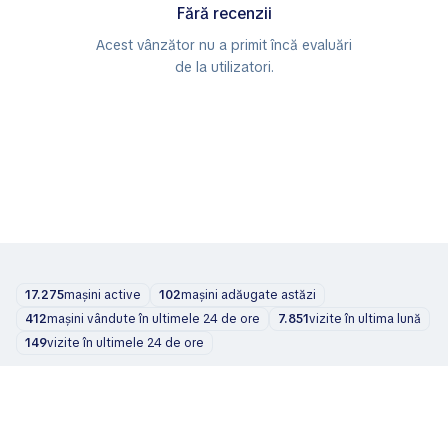
Fără recenzii
Acest vânzător nu a primit încă evaluări
de la utilizatori.
17.275
mașini active
102
mașini adăugate astăzi
412
mașini vândute în ultimele 24 de ore
7.851
vizite în ultima lună
149
vizite în ultimele 24 de ore
Mașini
Despre noi
Blog
Contacte
support@zvelta.com
© 2026 zvelta
Termeni de utilizare
Politica de confidențialitate