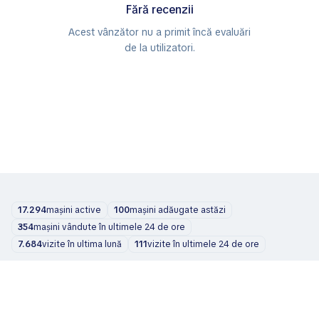
Fără recenzii
Acest vânzător nu a primit încă evaluări
de la utilizatori.
17.294
mașini active
100
mașini adăugate astăzi
354
mașini vândute în ultimele 24 de ore
7.684
vizite în ultima lună
111
vizite în ultimele 24 de ore
Mașini
Despre noi
Blog
Contacte
support@zvelta.com
© 2026 zvelta
Termeni de utilizare
Politica de confidențialitate