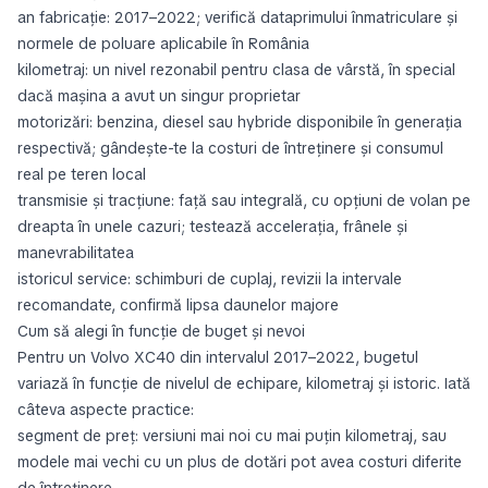
an fabricație: 2017–2022; verifică dataprimului înmatriculare și
normele de poluare aplicabile în România
kilometraj: un nivel rezonabil pentru clasa de vârstă, în special
dacă mașina a avut un singur proprietar
motorizări: benzina, diesel sau hybride disponibile în generația
respectivă; gândește-te la costuri de întreținere și consumul
real pe teren local
transmisie și tracțiune: față sau integrală, cu opțiuni de volan pe
dreapta în unele cazuri; testează accelerația, frânele și
manevrabilitatea
istoricul service: schimburi de cuplaj, revizii la intervale
recomandate, confirmă lipsa daunelor majore
Cum să alegi în funcție de buget și nevoi
Pentru un Volvo XC40 din intervalul 2017–2022, bugetul
variază în funcție de nivelul de echipare, kilometraj și istoric. Iată
câteva aspecte practice:
segment de preț: versiuni mai noi cu mai puțin kilometraj, sau
modele mai vechi cu un plus de dotări pot avea costuri diferite
de întreținere