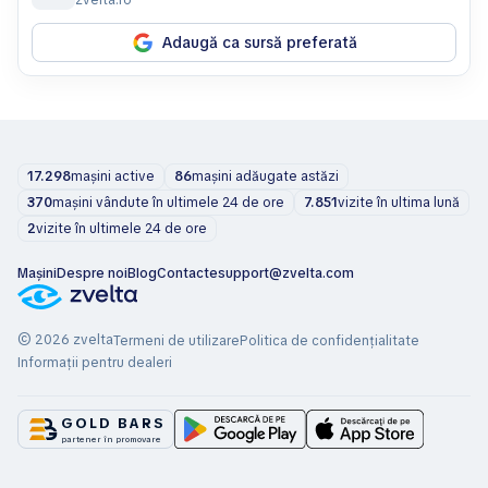
Adaugă ca sursă preferată
17.298
mașini active
86
mașini adăugate astăzi
370
mașini vândute în ultimele 24 de ore
7.851
vizite în ultima lună
2
vizite în ultimele 24 de ore
Mașini
Despre noi
Blog
Contacte
support@zvelta.com
© 2026 zvelta
Termeni de utilizare
Politica de confidențialitate
Informații pentru dealeri
GOLD BARS
partener în promovare