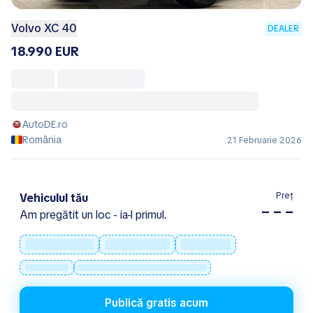
Volvo XC 40
DEALER
18.990 EUR
AutoDE.ro
România
21 Februarie 2026
Preț
Vehiculul tău
– – –
Am pregătit un loc - ia-l primul.
Publică gratis acum