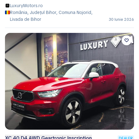
LuxuryMotors.ro
România, Județul Bihor, Comuna Nojorid,
Livada de Bihor
30 Iunie 2026
XC 40 D4 AWD Geartronic Inscription
DEALER