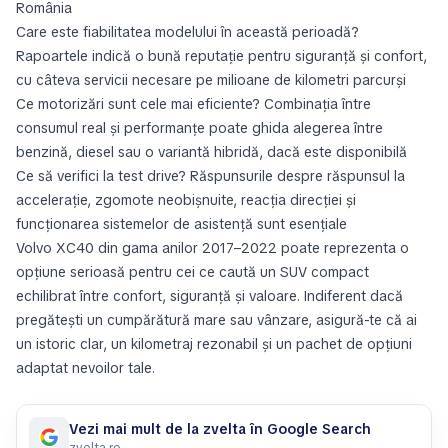
România
Care este fiabilitatea modelului în această perioadă?
Rapoartele indică o bună reputație pentru siguranță și confort,
cu câteva servicii necesare pe milioane de kilometri parcurși
Ce motorizări sunt cele mai eficiente? Combinația între
consumul real și performanțe poate ghida alegerea între
benzină, diesel sau o variantă hibridă, dacă este disponibilă
Ce să verifici la test drive? Răspunsurile despre răspunsul la
accelerație, zgomote neobișnuite, reacția direcției și
funcționarea sistemelor de asistență sunt esențiale
Volvo XC40 din gama anilor 2017–2022 poate reprezenta o
opțiune serioasă pentru cei ce caută un SUV compact
echilibrat între confort, siguranță și valoare. Indiferent dacă
pregătești un cumpărătură mare sau vânzare, asigură-te că ai
un istoric clar, un kilometraj rezonabil și un pachet de opțiuni
adaptat nevoilor tale.
Vezi mai mult de la zvelta în Google Search
zvelta.ro