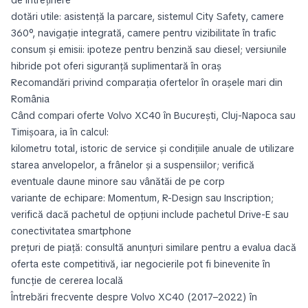
dotări utile: asistență la parcare, sistemul City Safety, camere
360°, navigație integrată, camere pentru vizibilitate în trafic
consum și emisii: ipoteze pentru benzină sau diesel; versiunile
hibride pot oferi siguranță suplimentară în oraș
Recomandări privind comparația ofertelor în orașele mari din
România
Când compari oferte Volvo XC40 în București, Cluj-Napoca sau
Timișoara, ia în calcul:
kilometru total, istoric de service și condițiile anuale de utilizare
starea anvelopelor, a frânelor și a suspensiilor; verifică
eventuale daune minore sau vânătăi de pe corp
variante de echipare: Momentum, R-Design sau Inscription;
verifică dacă pachetul de opțiuni include pachetul Drive-E sau
conectivitatea smartphone
prețuri de piață: consultă anunțuri similare pentru a evalua dacă
oferta este competitivă, iar negocierile pot fi binevenite în
funcție de cererea locală
Întrebări frecvente despre Volvo XC40 (2017–2022) în