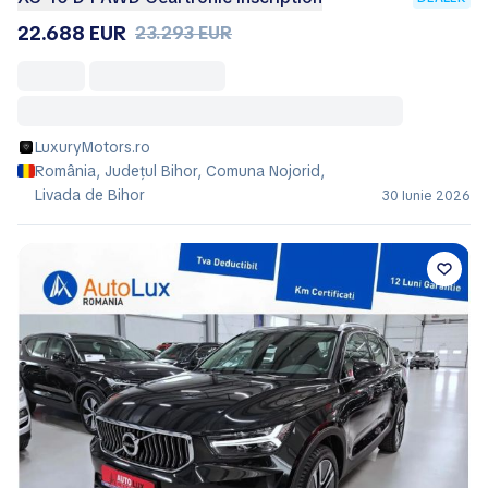
22.688 EUR
23.293 EUR
LuxuryMotors.ro
România, Județul Bihor, Comuna Nojorid,
Livada de Bihor
30 Iunie 2026