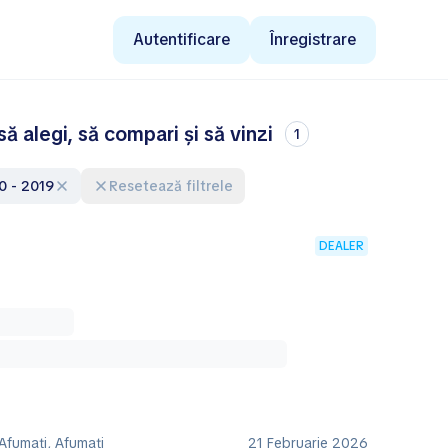
Autentificare
Înregistrare
 alegi, să compari și să vinzi
1
10 - 2019
Resetează filtrele
DEALER
Afumaţi, Afumaţi
21 Februarie 2026