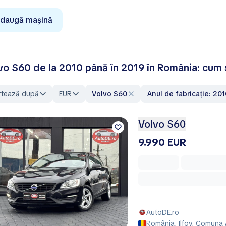
daugă mașină
vo S60 de la 2010 până în 2019 în România: cum să
rtează după
EUR
Volvo S60
Anul de fabricație: 20
Volvo S60
9.990 EUR
AutoDE.ro
România, Ilfov, Comuna 