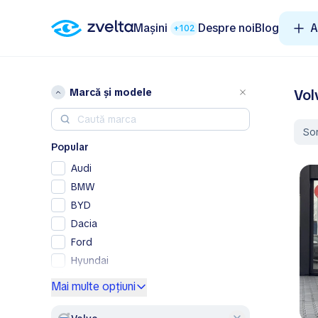
Mașini
Despre noi
Blog
A
+102
Marcă și modele
Vol
So
Popular
Audi
BMW
BYD
Dacia
Ford
Hyundai
Mercedes-Benz
Mai multe opțiuni
Opel
Peugeot