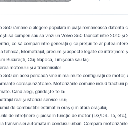
o S60 rămâne o alegere populară în piața românească datorită con
ești să cumperi sau să vinzi un Volvo S60 fabricat între 2010 și 2
rifici, ce să compari între generații și ce prețuri te-ar putea inte
a tehnică, kilometrajul, precum și aspecte legate de întreținere și 
um București, Cluj-Napoca, Timișoara sau Iași.
rea motorului și a transmisiilor
 S60 din acea perioadă vine în mai multe configurații de motor, d
ormanțe corespunzătoare. Motorizările comune includ tractiuni pe
mate. Când alegi, gândește-te la:
etrajul real și istoricul service-ului;
mul de combustibil estimat în oraș și în afara orașului;
rile de întreținere și piese în funcție de motor (D3/D4, T5, etc.);
ia transmisiei automata în condusul urban. Compară motorizările în