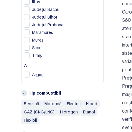
Ilfov
conc
D
Județul Bacău
Caros
Dodge
Județul Bihor
S60 
DS
Județul Prahova
aten
F
Maramureș
star
Ferrari
Mureș
inter
Fiat
Sibiu
siste
Timiș
G
vari
A
Geely
poate
Genesis
Argeș
Prețu
H
B
Preț
Tip combustibil
Honda
Bistrița-Năsăud
mașin
Hummer
Brașov
creșt
Benzină
Motorină
Electric
Hibrid
confo
I
C
GAZ (CNG/LNG)
Hidrogen
Etanol
verif
Ineos
Flexibil
Constanţa
even
Isuzu
G