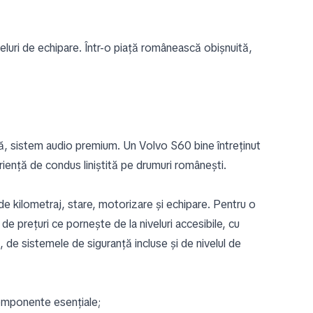
eluri de echipare. Într-o piață românească obișnuită,
tă, sistem audio premium. Un Volvo S60 bine întreținut
riență de condus liniștită pe drumuri românești.
e kilometraj, stare, motorizare și echipare. Pentru o
e prețuri ce pornește de la niveluri accesibile, cu
, de sistemele de siguranță incluse și de nivelul de
 componente esențiale;