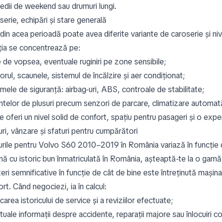
edii de weekend sau drumuri lungi.
erie, echipări și stare generală
din acea perioadă poate avea diferite variante de caroserie și niv
ția se concentrează pe:
e de vopsea, eventuale ruginiri pe zone sensibile;
iorul, scaunele, sistemul de încălzire și aer condiționat;
mele de siguranță: airbag-uri, ABS, controale de stabilitate;
antelor de plusuri precum senzori de parcare, climatizare automa
 oferi un nivel solid de confort, spațiu pentru pasageri și o expe
ri, vânzare și sfaturi pentru cumpărători
urile pentru Volvo S60 2010–2019 în România variază în funcție d
ă cu istoric bun înmatriculată în România, așteaptă-te la o gamă d
eri semnificative în funcție de cât de bine este întreținută mașina
rt. Când negociezi, ia în calcul:
icarea istoricului de service și a reviziilor efectuate;
tuale informații despre accidente, reparații majore sau înlocuiri