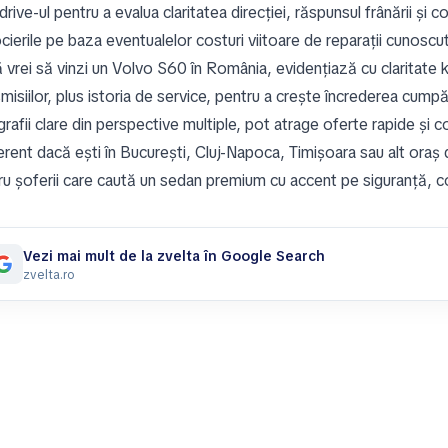
drive-ul pentru a evalua claritatea direcției, răspunsul frânării și
cierile pe baza eventualelor costuri viitoare de reparații cunosc
vrei să vinzi un Volvo S60 în România, evidențiază cu claritate k
misiilor, plus istoria de service, pentru a crește încrederea cumpăr
rafii clare din perspective multiple, pot atrage oferte rapide și c
ferent dacă ești în București, Cluj-Napoca, Timișoara sau alt or
ru șoferii care caută un sedan premium cu accent pe siguranță, con
Vezi mai mult de la zvelta în Google Search
zvelta.ro