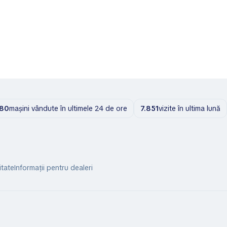
80
mașini vândute în ultimele 24 de ore
7.851
vizite în ultima lună
itate
Informații pentru dealeri