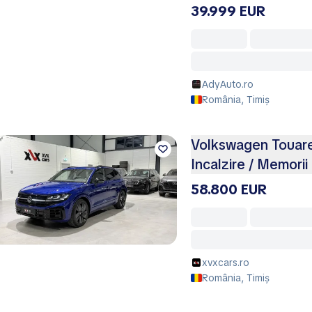
39.999 EUR
AdyAuto.ro
România, Timiș
Volkswagen Touareg 
Incalzire / Memorii
58.800 EUR
xvxcars.ro
România, Timiș