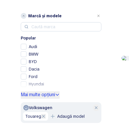
Marcă și modele
Popular
Audi
BMW
BYD
Dacia
Ford
Hyundai
Mercedes-Benz
Mai multe opțiuni
Opel
Peugeot
Volkswagen
Renault
Touareg
Adaugă model
Skoda