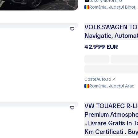
LuxuryMotors.ro
România, Județul Bihor,
VOLKSWAGEN TOUA
Navigatie, Automa
42.999 EUR
CosteAuto.ro
România, Județul Arad
VW TOUAREG R-LINE
Premium Atmospher
..Livrare Gratis In 
Km Certificati . Bu