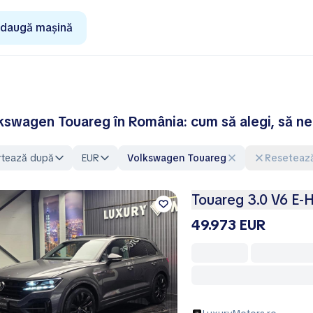
daugă mașină
kswagen Touareg în România: cum să alegi, să nego
rtează după
EUR
Volkswagen Touareg
Resetează
Touareg 3.0 V6 E-H
49.973 EUR