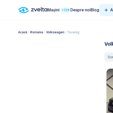
Mașini
Despre noi
Blog
A
+128
Acasă
Romania
Volkswagen
Touareg
Vol
So