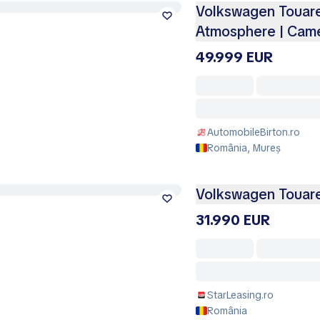
Volkswagen Touare
Atmosphere | Came
49.999 EUR
AutomobileBirton.ro
România, Mureș
Volkswagen Touar
31.990 EUR
StarLeasing.ro
România