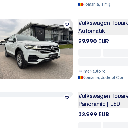
România, Timiș
Volkswagen Touare
Automatik
29.990 EUR
inter-auto.ro
România, Județul Cluj
Volkswagen Touareg
Panoramic | LED
32.999 EUR