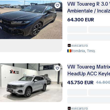
VW Touareg R 3.0 V
Ambientale / Incalz
64.300 EUR
xvxcars.ro
România, Timiș
VW Touareg Matrix
HeadUp ACC Keyl
45.750 EUR
46.800
xvxcars.ro