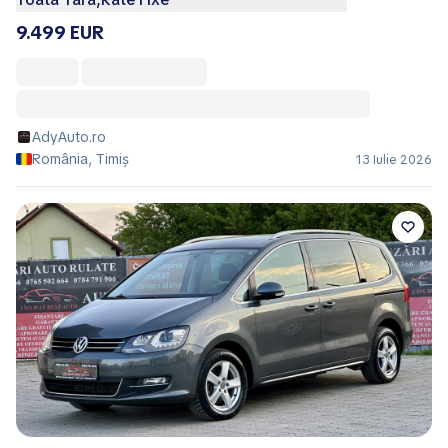
9.499 EUR
AdyAuto.ro
România, Timiș
13 Iulie 2026