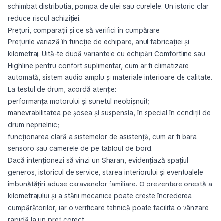
schimbat distributia, pompa de ulei sau curelele. Un istoric clar
reduce riscul achiziției.
Prețuri, comparații și ce să verifici în cumpărare
Prețurile variază în funcție de echipare, anul fabricației și
kilometraj. Uită-te după variantele cu echipări Comfortline sau
Highline pentru confort suplimentar, cum ar fi climatizare
automată, sistem audio amplu și materiale interioare de calitate.
La testul de drum, acordă atenție:
performanța motorului și sunetul neobișnuit;
manevrabilitatea pe șosea și suspensia, în special în condiții de
drum neprielnic;
funcționarea clară a sistemelor de asistență, cum ar fi bara
sensoro sau camerele de pe tabloul de bord.
Dacă intenționezi să vinzi un Sharan, evidențiază spațiul
generos, istoricul de service, starea interiorului și eventualele
îmbunătățiri aduse caravanelor familiare. O prezentare onestă a
kilometrajului și a stării mecanice poate crește încrederea
cumpărătorilor, iar o verificare tehnică poate facilita o vânzare
rapidă la un preț corect.