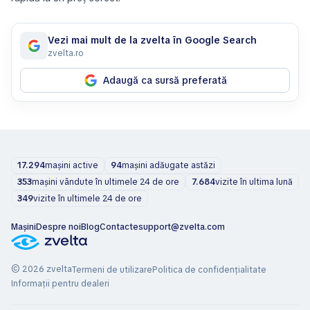
Vezi mai mult de la zvelta în Google Search
zvelta.ro
Adaugă ca sursă preferată
17.294
mașini active
94
mașini adăugate astăzi
353
mașini vândute în ultimele 24 de ore
7.684
vizite în ultima lună
349
vizite în ultimele 24 de ore
Mașini
Despre noi
Blog
Contacte
support@zvelta.com
© 2026 zvelta
Termeni de utilizare
Politica de confidențialitate
Informații pentru dealeri