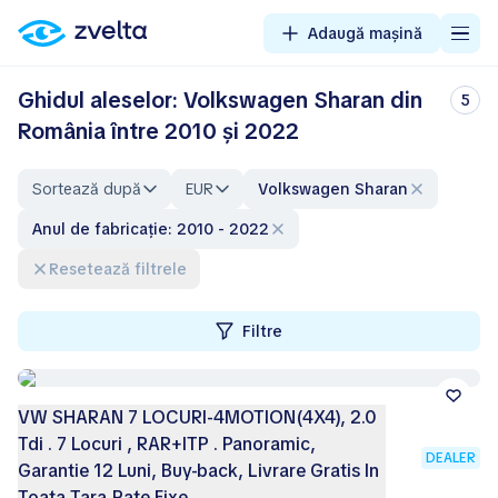
Adaugă mașină
Ghidul aleselor: Volkswagen Sharan din
5
România între 2010 și 2022
Sortează după
EUR
Volkswagen Sharan
Anul de fabricație: 2010 - 2022
Resetează filtrele
Filtre
VW SHARAN 7 LOCURI-4MOTION(4X4), 2.0
Tdi . 7 Locuri , RAR+ITP . Panoramic,
DEALER
Garantie 12 Luni, Buy-back, Livrare Gratis In
Toata Tara,Rate Fixe