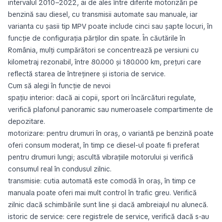
intervalul 2010–2022, ai de ales între diferite motorizări pe
benzină sau diesel, cu transmisii automate sau manuale, iar
varianta cu șasii tip MPV poate include cinci sau șapte locuri, în
funcție de configurația părților din spate. În căutările în
România, mulți cumpărători se concentrează pe versiuni cu
kilometraj rezonabil, între 80.000 și 180.000 km, prețuri care
reflectă starea de întreținere și istoria de service.
Cum să alegi în funcție de nevoi
spațiu interior: dacă ai copii, sport ori încărcături regulate,
verifică plafonul panoramic sau numeroasele compartimente de
depozitare.
motorizare: pentru drumuri în oraș, o variantă pe benzină poate
oferi consum moderat, în timp ce diesel-ul poate fi preferat
pentru drumuri lungi; ascultă vibrațiile motorului și verifică
consumul real în condusul zilnic.
transmisie: cutia automată este comodă în oraș, în timp ce
manuala poate oferi mai mult control în trafic greu. Verifică
zilnic dacă schimbările sunt line și dacă ambreiajul nu alunecă.
istoric de service: cere registrele de service, verifică dacă s-au