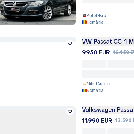
AutoDE.ro
România
VW Passat CC 4 M
9.950 EUR
10.450 
MihutAuto.ro
România
Volkswagen Passat
11.990 EUR
12.590 