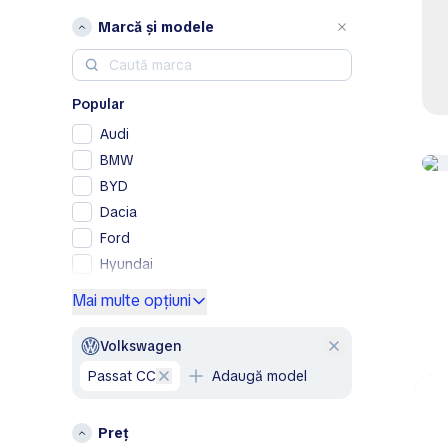
Marcă și modele
Popular
Audi
BMW
BYD
Dacia
Ford
Hyundai
Mercedes-Benz
Mai multe opțiuni
Opel
Peugeot
Volkswagen
Renault
Passat CC
Adaugă model
Skoda
Volkswagen
Preț
Volvo