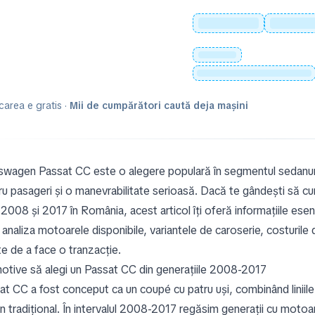
carea e gratis ·
Mii de cumpărători caută deja mașini
swagen Passat CC este o alegere populară în segmentul sedanuril
ru pasageri și o manevrabilitate serioasă. Dacă te gândești să c
 2008 și 2017 în România, acest articol îți oferă informațiile esen
naliza motoarele disponibile, variantele de caroserie, costurile de
te de a face o tranzacție.
otive să alegi un Passat CC din generațiile 2008-2017
t CC a fost conceput ca un coupé cu patru uși, combinând liniile sp
n tradițional. În intervalul 2008-2017 regăsim generații cu moto