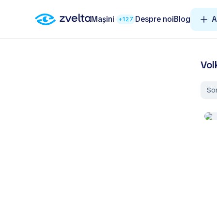
Mașini
Despre noi
Blog
A
+127
Vol
So