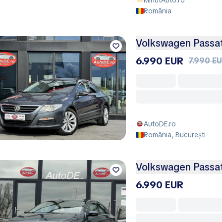
MihutAuto.ro
România
Volkswagen Passa
6.990 EUR
7.990 E
AutoDE.ro
România, București
Volkswagen Passa
6.990 EUR