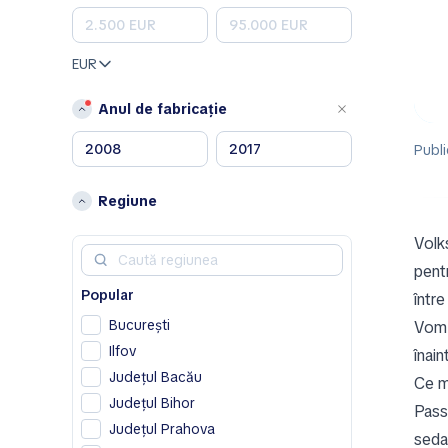
A
Aixam
EUR
Alfa Romeo
Anul de fabricație
Aston Martin
B
Publi
Bentley
Regiune
C
Volk
Chevrolet
pent
Chrysler
Popular
Citroen
între
Cupra
București
Vom a
Ilfov
înain
D
Județul Bacău
Ce m
Dodge
Județul Bihor
Passa
DS
Județul Prahova
seda