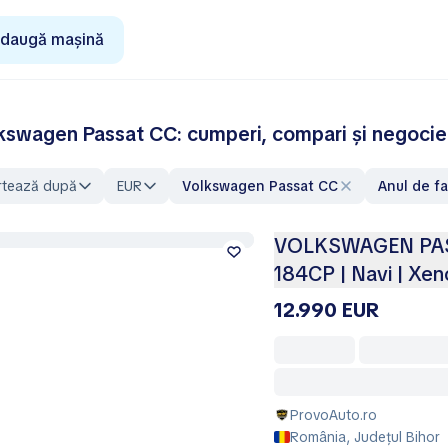
daugă mașină
kswagen Passat CC: cumperi, compari și negocie
rtează după
EUR
Volkswagen Passat CC
Anul de f
VOLKSWAGEN PASSA
184CP | Navi | Xen
12.990 EUR
ProvoAuto.ro
România, Județul Bihor