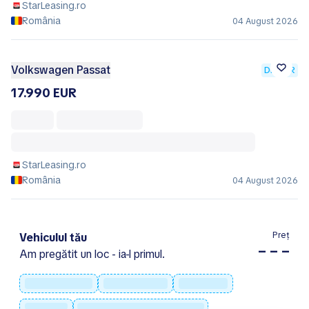
StarLeasing.ro
România
04 August 2026
Volkswagen Passat
DEALER
17.990 EUR
StarLeasing.ro
România
04 August 2026
Preț
Vehiculul tău
– – –
Am pregătit un loc - ia-l primul.