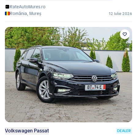
RateAutoMures.ro
România, Mureș
12 Iulie 2026
Volkswagen Passat
DEALER