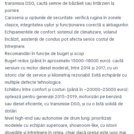
transmisia DSG, caută semne de bâzâieli sau întârzieri la
pornire.
Caroseria și opțiunile de securitate: verifică rugina în zonele
clasice, integritatea ușilor și funcționarea corectă a airbagurilor.
Echipamentele de confort: sistemul de climatizare, volanul
încălzit, asistenții de condus pot afecta serios costul de
întreținere.
Recomandări în funcție de buget și scop
Buget redus (până în aproximativ 15000–18000 euro): caută
versiuni cu motor diesel moderat, între 2014 și 2017, cu un
istoric clar de service și kilometraj rezonabil. Evită echipările cu
multiple defecte tehnologice.
Echilibru între confort și costuri (până în ~20000–25000 euro):
optează pentru generații 2015–2019, motorizări pe benzină
sau diesel eficiente, cu transmisie DSG, și cu o listă solidă de
dotări.
Nivel high-end sau autonomie de drum lung: prioritizați
modelele cu echipări superioare, showroom-like, cu istorii
dovedite și întreținere în rețea, chiar dacă prețul este ușor mai