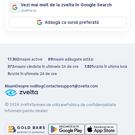
Vezi mai mult de la zvelta în Google Search
zvelta.ro
Adaugă ca sursă preferată
17.302
mașini active
89
mașini adăugate astăzi
372
mașini vândute în ultimele 24 de ore
7.851
vizite în ultima lună
3
vizite în ultimele 24 de ore
Mașini
Despre noi
Blog
Contacte
support@zvelta.com
© 2026 zvelta
Termeni de utilizare
Politica de confidențialitate
Informații pentru dealeri
GOLD BARS
partener în promovare