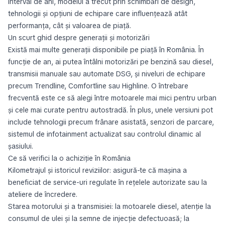
interval de ani, modelul a trecut prin schimbări de design,
tehnologii și opțiuni de echipare care influențează atât
performanța, cât și valoarea de piață.
Un scurt ghid despre generații și motorizări
Există mai multe generații disponibile pe piață în România. În
funcție de an, ai putea întâlni motorizări pe benzină sau diesel,
transmisii manuale sau automate DSG, și niveluri de echipare
precum Trendline, Comfortline sau Highline. O întrebare
frecventă este ce să alegi între motoarele mai mici pentru urban
și cele mai curate pentru autostradă. În plus, unele versiuni pot
include tehnologii precum frânare asistată, senzori de parcare,
sistemul de infotainment actualizat sau controlul dinamic al
șasiului.
Ce să verifici la o achiziție în România
Kilometrajul și istoricul reviziilor: asigură-te că mașina a
beneficiat de service-uri regulate în rețelele autorizate sau la
ateliere de încredere.
Starea motorului și a transmisiei: la motoarele diesel, atenție la
consumul de ulei și la semne de injecție defectuoasă; la