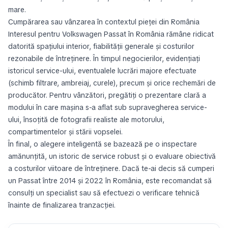
mare.
Cumpărarea sau vânzarea în contextul pieței din România
Interesul pentru Volkswagen Passat în România rămâne ridicat
datorită spațiului interior, fiabilității generale și costurilor
rezonabile de întreținere. În timpul negocierilor, evidențiați
istoricul service-ului, eventualele lucrări majore efectuate
(schimb filtrare, ambreiaj, curele), precum și orice rechemări de
producător. Pentru vânzători, pregătiți o prezentare clară a
modului în care mașina s-a aflat sub supravegherea service-
ului, însoțită de fotografii realiste ale motorului,
compartimentelor și stării vopselei.
În final, o alegere inteligentă se bazează pe o inspectare
amănunțită, un istoric de service robust și o evaluare obiectivă
a costurilor viitoare de întreținere. Dacă te-ai decis să cumperi
un Passat între 2014 și 2022 în România, este recomandat să
consulți un specialist sau să efectuezi o verificare tehnică
înainte de finalizarea tranzacției.