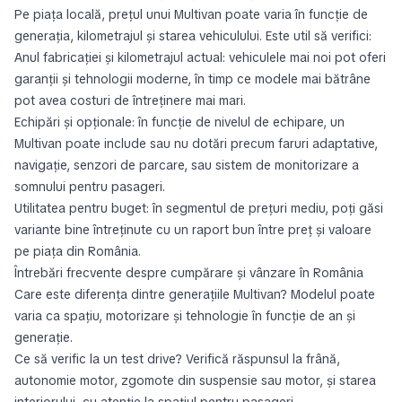
Pe piața locală, prețul unui Multivan poate varia în funcție de
generația, kilometrajul și starea vehiculului. Este util să verifici:
Anul fabricației și kilometrajul actual: vehiculele mai noi pot oferi
garanții și tehnologii moderne, în timp ce modele mai bătrâne
pot avea costuri de întreținere mai mari.
Echipări și opționale: în funcție de nivelul de echipare, un
Multivan poate include sau nu dotări precum faruri adaptative,
navigație, senzori de parcare, sau sistem de monitorizare a
somnului pentru pasageri.
Utilitatea pentru buget: în segmentul de prețuri mediu, poți găsi
variante bine întreținute cu un raport bun între preț și valoare
pe piața din România.
Întrebări frecvente despre cumpărare și vânzare în România
Care este diferența dintre generațiile Multivan? Modelul poate
varia ca spațiu, motorizare și tehnologie în funcție de an și
generație.
Ce să verific la un test drive? Verifică răspunsul la frână,
autonomie motor, zgomote din suspensie sau motor, și starea