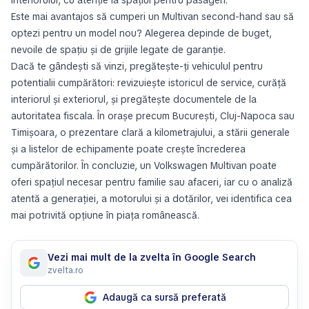
interiorului, cu atenție la spațiul pentru pasageri.
Este mai avantajos să cumperi un Multivan second-hand sau să
optezi pentru un model nou? Alegerea depinde de buget,
nevoile de spațiu și de grijile legate de garanție.
Dacă te gândești să vinzi, pregătește-ți vehiculul pentru
potentialii cumpărători: revizuiește istoricul de service, curăță
interiorul și exteriorul, și pregătește documentele de la
autoritatea fiscala. În orașe precum București, Cluj-Napoca sau
Timișoara, o prezentare clară a kilometrajului, a stării generale
și a listelor de echipamente poate crește încrederea
cumpărătorilor. În concluzie, un Volkswagen Multivan poate
oferi spațiul necesar pentru familie sau afaceri, iar cu o analiză
atentă a generației, a motorului și a dotărilor, vei identifica cea
mai potrivită opțiune în piața românească.
Vezi mai mult de la zvelta în Google Search
zvelta.ro
Adaugă ca sursă preferată