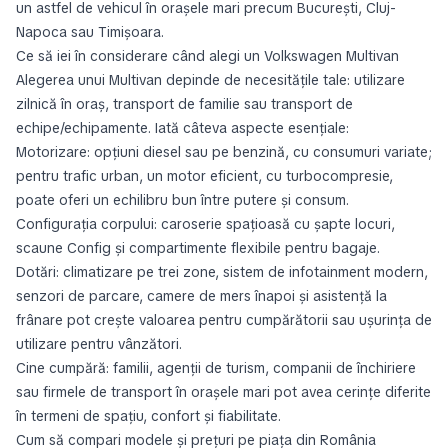
un astfel de vehicul în orașele mari precum București, Cluj-
Napoca sau Timișoara.
Ce să iei în considerare când alegi un Volkswagen Multivan
Alegerea unui Multivan depinde de necesitățile tale: utilizare
zilnică în oraș, transport de familie sau transport de
echipe/echipamente. Iată câteva aspecte esențiale:
Motorizare: opțiuni diesel sau pe benzină, cu consumuri variate;
pentru trafic urban, un motor eficient, cu turbocompresie,
poate oferi un echilibru bun între putere și consum.
Configurația corpului: caroserie spațioasă cu șapte locuri,
scaune Config și compartimente flexibile pentru bagaje.
Dotări: climatizare pe trei zone, sistem de infotainment modern,
senzori de parcare, camere de mers înapoi și asistență la
frânare pot crește valoarea pentru cumpărătorii sau ușurința de
utilizare pentru vânzători.
Cine cumpără: familii, agenții de turism, companii de închiriere
sau firmele de transport în orașele mari pot avea cerințe diferite
în termeni de spațiu, confort și fiabilitate.
Cum să compari modele și prețuri pe piața din România