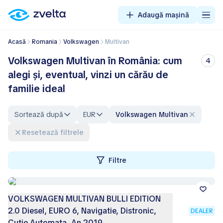
Adaugă mașină
Acasă
Romania
Volkswagen
Multivan
Volkswagen Multivan în România: cum
4
alegi și, eventual, vinzi un cărău de
familie ideal
Sortează după
EUR
Volkswagen Multivan
Resetează filtrele
Filtre
VOLKSWAGEN MULTIVAN BULLI EDITION
2.0 Diesel, EURO 6, Navigatie, Distronic,
DEALER
Cutie Automata, An 2019