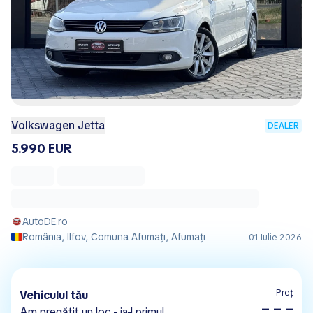
Volkswagen Jetta
DEALER
5.990 EUR
AutoDE.ro
România, Ilfov, Comuna Afumaţi, Afumaţi
01 Iulie 2026
Preț
Vehiculul tău
– – –
Am pregătit un loc - ia-l primul.