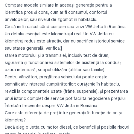
Compare modele similare în aceeași generație pentru a
identifica pros și cons, cum ar fi consumul, confortul
anvelopelor, sau nivelul de zgomot în habitaclu.
Ce să iei în calcul când cumperi sau vinzi VW Jetta în România
Un detaliu esențial este kilometrajul real. Un VW Jetta cu
kilometraj redus este atractiv, dar nu sacrifica istoricul service
sau starea generală. Verifică:]
starea motorului și a transmisiei, inclusiv test de drum;
siguranța și funcționarea sistemelor de asistență la condus;
uzura interioară, scopul utilizării (utilitar sau familie).
Pentru vânzători, pregătirea vehiculului poate crește
semnificativ interesul cumpărătorilor: curățenie în habitaclu,
revizii la componentele uzate (frâne, suspensie), și prezentarea
unui istoric complet de service pot facilita negocierea prețului.
Întrebări frecvente despre VW Jetta în România
Care este diferența de preț între generații în funcție de an și
kilometraj?
Dacă aleg o Jetta cu motor diesel, ce beneficii și posibile riscuri