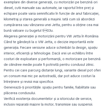
exemplare din diverse generații, cu motorizări pe benzină ori
diesel, cutii manuale sau automate, iar raportul între preț și
echipare poate varia semnificativ în funcție de anul fabricației,
kilometraj și starea generală a mașinii. Iată cum să abordezi
cumpărarea sau vânzarea unei Jetta, pentru a obține cea mai
bună valoare cu bugetul t03u.
Alegerea generației și motorizării pentru VW Jetta în România
Când te gândești la o VW Jetta, o decizie importantă este
generația. Fiecare versiune aduce schimbări la design, spațiu
interior, eficiență și tehnologie. Dacă vrei un echilibru între
costuri de exploatare și performanță, o motorizare pe benzină
de cilindree medie poate fi potrivită pentru condusul zilnic.
Pentru cei care parcurg distanțe lungi, variante diesel pot oferi
un consum mai mic pe autostradă, dar pot aduce costuri la
întreținere și revisii mai specifice.
Generează-ți prioritățile: spațiu pentru familie, fiabilitate sau
plăcerea condusului.
Verifică existența documentelor și a istoricului de service,
inclusiv reparații majore la motor, transmisie sau suspensii.