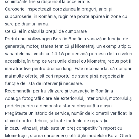
schimbările line și răspunsul la accelerație.
Caroserie: inspectează coroziunea la praguri, aripi și
subcaroserie; în România, ruginirea poate apărea în zone cu
sare pe drumuri iarna.
Ce să iei în calcul la prețul de cumpărare
Prețul unui Volkswagen Bora în România variază în funcție de
generație, motor, starea tehnică și kilometraj. Un exemplu tipic:
variantele mai vechi cu 1.4-1.6 pe benzină pornesc de la niveluri
accesibile, în timp ce versiunile diesel cu kilometraj redus pot fi
mai atractive pentru drumuri lungi. Este recomandat să compari
mai multe oferte, să ceri raportul de stare și să negociezi în
funcție de lista de intervenții necesare.
Recomandări pentru vânzare și tranzacție în România
Adaugă fotografii clare ale exteriorului, interiorului, motorului și
podelei pentru a demonstra starea obișnuită a mașinii.
Pregătește un istoric de service, număr de kilometrii verificați la
ultimul control tehnic, și toate facturile de reparații.
În cazul vânzării, stabilește un preț competitiv în raport cu
kilometrajul, starea caroseriei și utilitățile modelului Bora. Oferă