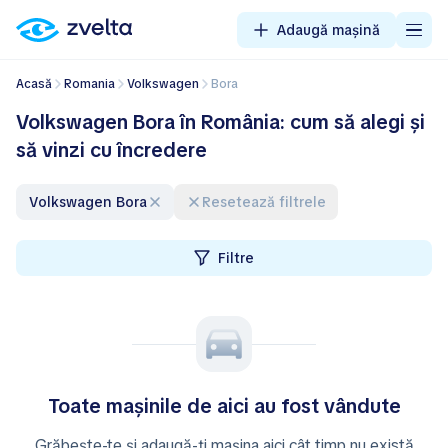
Adaugă mașină
Acasă
Romania
Volkswagen
Bora
Volkswagen Bora în România: cum să alegi și
să vinzi cu încredere
Volkswagen Bora
Resetează filtrele
Filtre
Toate mașinile de aici au fost vândute
Grăbește-te și adaugă-ți mașina aici cât timp nu există