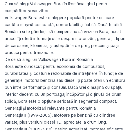
Cum să alegi Volkswagen Bora în România: ghid pentru
cumpărător și vanzător
Volkswagen Bora este o alegere populară printre cei care
caută o mașină compactă, confortabilă și fiabilă. Dacă te afli în
România și te gândești să cumperi sau să vinzi un Bora, acest
articol îți oferă informații utile despre motorizări, generații, tipuri
de caroserie, kilometraj și așteptările de preț, precum și pașii
practici pentru tranzacție.
De ce să alegi un Volkswagen Bora în România
Bora este cunoscut pentru economia de combustibil,
durabilitatea și costurile rezonabile de întreținere. În funcție de
generație, motorul benzina sau diesel îți poate oferi un echilibru
bun între performanță și consum. Dacă vrei o mașină cu spațiu
interior decent, cu un portbagaj încăpător și o ținută de drum
solidă, Bora este o opțiune serioasă în segmen­tul compact.
Generații și motorizări relevante pentru România
Generația II (1999-2005): motoare pe benzină cu cilindree
variate, plus versiuni diesel TDI apreciate la drum lung.
Generația III (2005-2010): design actualizat, motoare eficiente,