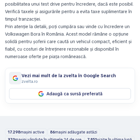
posibilitatea unui test drive pentru încredere, dacă este posibil.
Verifică taxele și asigurările pentru a evita taxe suplimentare în
timpul tranzacției.
Prin atenție la detalii, poți cumpăra sau vinde cu încredere un
Volkswagen Bora în România. Acest model rămâne o opțiune
solidă pentru șoferii care caută un vehicul compact, eficient și
fiabil, cu costuri de întreținere rezonabile și disponibil în
numeroase oferte pe piața românească.
Vezi mai mult de la zvelta în Google Search
zvelta.ro
Adaugă ca sursă preferată
17.298
mașini active
86
mașini adăugate astăzi
370
mașini vândute în ultimele 24 de ore
7.851
vizite în ultima lună