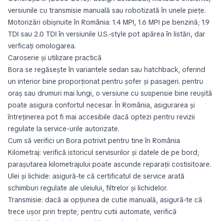
versiunile cu transmisie manuală sau robotizată în unele piețe.
Motorizări obișnuite în România: 1.4 MPI, 1.6 MPI pe benzină; 1.9
TDI sau 2.0 TDI în versiunile U.S.-style pot apărea în listări, dar
verficați omologarea.
Caroserie și utilizare practică
Bora se regăsește în variantele sedan sau hatchback, oferind
un interior bine proporționat pentru șofer și pasageri. pentru
oraș sau drumuri mai lungi, o versiune cu suspensie bine reușită
poate asigura confortul necesar. În România, asigurarea și
întreținerea pot fi mai accesibile dacă optezi pentru revizii
regulate la service-urile autorizate.
Cum să verifici un Bora potrivit pentru tine în România
Kilometraj: verifică istoricul servisurilor și datele de pe bord;
parașutarea kilometrajului poate ascunde reparații costisitoare.
Ulei și lichide: asigură-te că certificatul de service arată
schimburi regulate ale uleiului, filtrelor și lichidelor.
Transmisie: dacă ai opțiunea de cutie manuală, asigură-te că
trece ușor prin trepte; pentru cutii automate, verifică