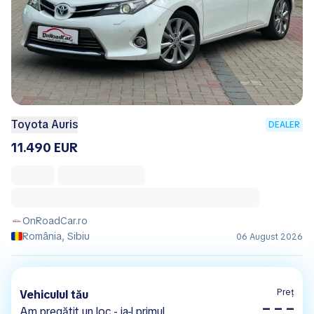
Toyota Auris
DEALER
11.490 EUR
OnRoadCar.ro
România, Sibiu
06 August 2026
Preț
Vehiculul tău
– – –
Am pregătit un loc - ia-l primul.