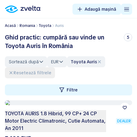
Adaugă mașină
Acasă
Romania
Toyota
Auris
Ghid practic: cumpără sau vinde un
5
Toyota Auris în România
Sortează după
EUR
Toyota Auris
Resetează filtrele
Filtre
TOYOTA AURIS 1.8 Hibrid, 99 CP+ 24 CP
Motor Electric Climatronic, Cutie Automata,
DEALER
An 2011