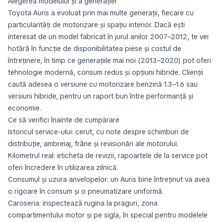
Alegerea modelului și a generației
Toyota Auris a evoluat prin mai multe generații, fiecare cu
particularități de motorizare și spațiu interior. Dacă ești
interesat de un model fabricat în jurul anilor 2007–2012, te vei
hotărâ în funcție de disponibilitatea piese și costul de
întreținere, în timp ce generațiile mai noi (2013–2020) pot oferi
tehnologie modernă, consum redus și opțiuni hibride. Clienții
caută adesea o versiune cu motorizare benzină 1.3–1.6 sau
versiuni hibride, pentru un raport bun între performanță și
economie.
Ce să verifici înainte de cumpărare
Istoricul service-ului: cerut, cu note despre schimburi de
distribuție, ambreiaj, frâne și revisionări ale motorului.
Kilometrul real: eticheta de revizii, rapoartele de la service pot
oferi încredere în utilizarea zilnică.
Consumul și uzura anvelopelor: un Auris bine întreținut va avea
o rigoare în consum și o pneumatizare uniformă.
Caroseria: inspectează rugina la praguri, zona
compartimentului motor și pe sigla, în special pentru modelele