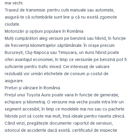
mai vechi.
Traseul de transmisie: pentru cutii manuale sau automate,
asigură-te că schimbările sunt line și că nu există zgomote
ciudate.
Motorizări și opțiuni populare în România
Mulți cumpărători aleg versiuni pe benzină sau hibrid, în funcție
de frecvența kilometrajelor săptămânale. În orașe precum
București, Cluj-Napoca sau Timișoara, un Auris hibrid poate
oferi avantajul economiei, în timp ce versiunile pe benzină pot fi
suficiente pentru trafic mixed. Cei interesați de valoare
reziduală vor urmări etichetele de consum și costul de
asigurare.
Preturi și vânzare în România
Prețul unui Toyota Auris poate varia în funcție de generație,
echipare și kilometraj. O versiune mai veche poate intra într-un
segment accesibil, în timp ce modelele mai noi sau cu pachete
hibride pot să coste mai mult, însă ideale pentru naveta zilnică.
Când vinzi, pregătește documente: raportul de servisuri,
istoricul de accidente dacă există, certificatul de inspecție