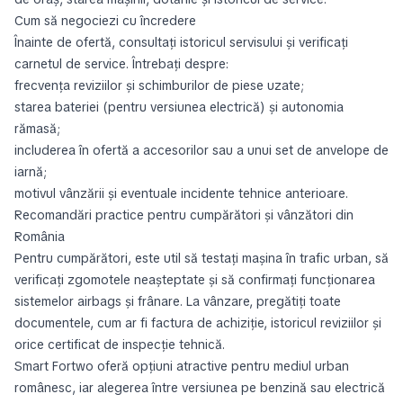
Cum să negociezi cu încredere
Înainte de ofertă, consultați istoricul servisului și verificați
carnetul de service. Întrebați despre:
frecvența reviziilor și schimburilor de piese uzate;
starea bateriei (pentru versiunea electrică) și autonomia
rămasă;
includerea în ofertă a accesorilor sau a unui set de anvelope de
iarnă;
motivul vânzării și eventuale incidente tehnice anterioare.
Recomandări practice pentru cumpărători și vânzători din
România
Pentru cumpărători, este util să testați mașina în trafic urban, să
verificați zgomotele neașteptate și să confirmați funcționarea
sistemelor airbags și frânare. La vânzare, pregătiți toate
documentele, cum ar fi factura de achiziție, istoricul reviziilor și
orice certificat de inspecție tehnică.
Smart Fortwo oferă opțiuni atractive pentru mediul urban
românesc, iar alegerea între versiunea pe benzină sau electrică