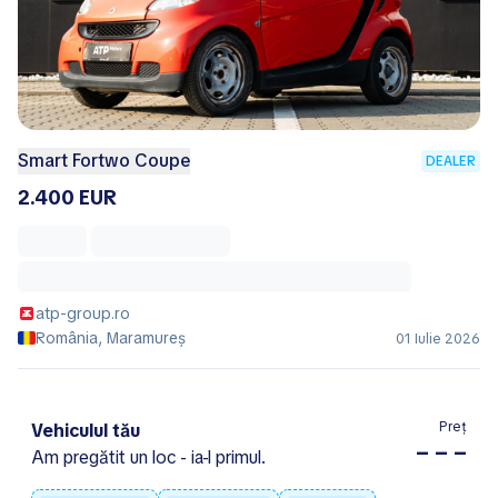
Smart Fortwo Coupe
DEALER
2.400 EUR
atp-group.ro
România, Maramureș
01 Iulie 2026
Preț
Vehiculul tău
– – –
Am pregătit un loc - ia-l primul.