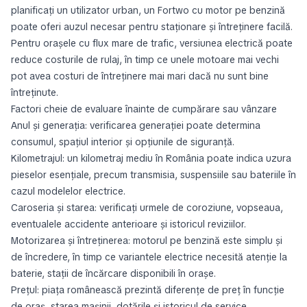
planificați un utilizator urban, un Fortwo cu motor pe benzină
poate oferi auzul necesar pentru staționare și întreținere facilă.
Pentru orașele cu flux mare de trafic, versiunea electrică poate
reduce costurile de rulaj, în timp ce unele motoare mai vechi
pot avea costuri de întreținere mai mari dacă nu sunt bine
întreținute.
Factori cheie de evaluare înainte de cumpărare sau vânzare
Anul și generația: verificarea generației poate determina
consumul, spațiul interior și opțiunile de siguranță.
Kilometrajul: un kilometraj mediu în România poate indica uzura
pieselor esențiale, precum transmisia, suspensiile sau bateriile în
cazul modelelor electrice.
Caroseria și starea: verificați urmele de coroziune, vopseaua,
eventualele accidente anterioare și istoricul reviziilor.
Motorizarea și întreținerea: motorul pe benzină este simplu și
de încredere, în timp ce variantele electrice necesită atenție la
baterie, stații de încărcare disponibili în orașe.
Prețul: piața românească prezintă diferențe de preț în funcție
de oraș, starea mașinii, dotările și istoricul de service.