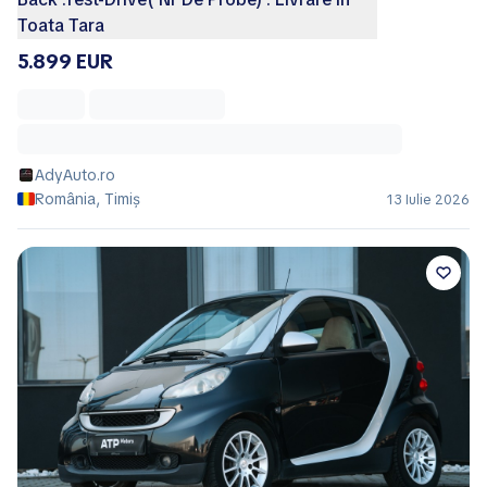
Toata Tara
5.899 EUR
AdyAuto.ro
România, Timiș
13 Iulie 2026