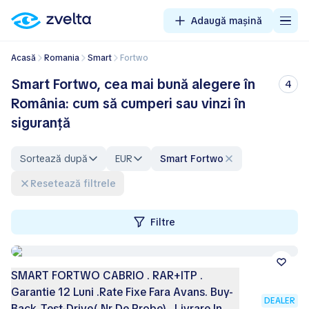
Adaugă mașină
Acasă
Romania
Smart
Fortwo
Smart Fortwo, cea mai bună alegere în
4
România: cum să cumperi sau vinzi în
siguranță
Sortează după
EUR
Smart Fortwo
Resetează filtrele
Filtre
SMART FORTWO CABRIO . RAR+ITP .
Garantie 12 Luni .Rate Fixe Fara Avans. Buy-
DEALER
Back .Test-Drive( Nr De Probe) . Livrare In