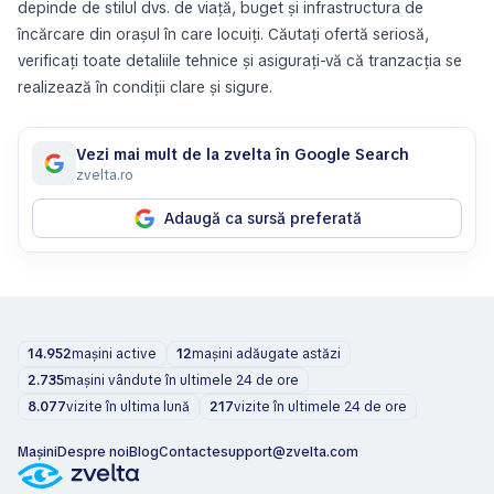
depinde de stilul dvs. de viață, buget și infrastructura de
încărcare din orașul în care locuiți. Căutați ofertă seriosă,
verificați toate detaliile tehnice și asigurați-vă că tranzacția se
realizează în condiții clare și sigure.
Vezi mai mult de la zvelta în Google Search
zvelta.ro
Adaugă ca sursă preferată
14.952
mașini active
12
mașini adăugate astăzi
2.735
mașini vândute în ultimele 24 de ore
8.077
vizite în ultima lună
217
vizite în ultimele 24 de ore
Mașini
Despre noi
Blog
Contacte
support@zvelta.com