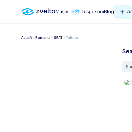
Mașini
Despre noi
Blog
A
+97
Acasă
Romania
SEAT
Toledo
Sea
So