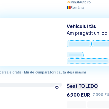
MihutAuto.ro
România
Vehiculul tău
Am pregătit un loc -
carea e gratis ·
Mii de cumpărători caută deja mașini
Seat TOLEDO
6.900 EUR
7.390 E