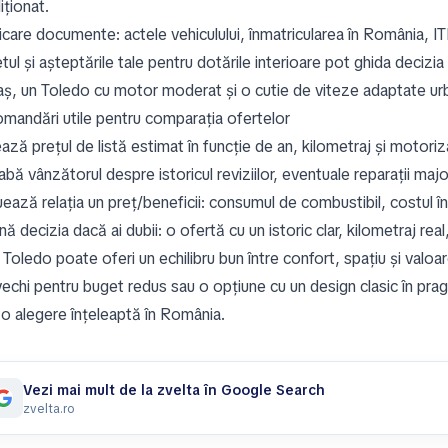
iționat.
icare documente: actele vehiculului, înmatricularea în România, ITP
ul și așteptările tale pentru dotările interioare pot ghida decizia 
raș, un Toledo cu motor moderat și o cutie de viteze adaptate urb
mandări utile pentru comparația ofertelor
ză prețul de listă estimat în funcție de an, kilometraj și motoriza
abă vânzătorul despre istoricul reviziilor, eventuale reparații ma
ează relația un preț/beneficii: consumul de combustibil, costul în
 decizia dacă ai dubii: o ofertă cu un istoric clar, kilometraj real
Toledo poate oferi un echilibru bun între confort, spațiu și valoa
echi pentru buget redus sau o opțiune cu un design clasic în pragul 
 o alegere înțeleaptă în România.
Vezi mai mult de la zvelta în Google Search
zvelta.ro