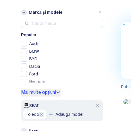
Marcă și modele
Popular
Audi
BMW
BYD
Dacia
Ford
Hyundai
Publi
Mercedes-Benz
Mai multe opțiuni
Opel
Peugeot
SEAT
Renault
Toledo
Adaugă model
Skoda
Volkswagen
Preț