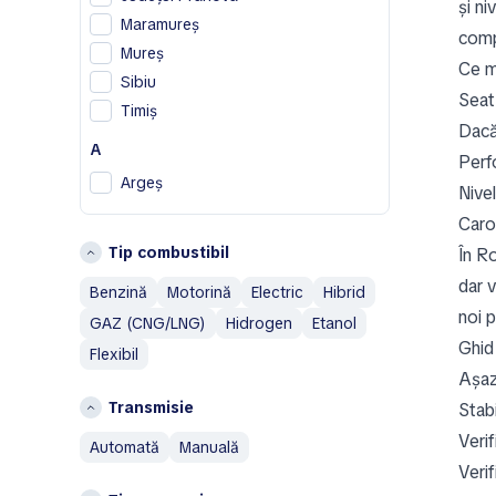
și ni
F
Maramureș
compa
Ferrari
Mureș
Ce m
Fiat
Sibiu
Seat 
Timiș
G
Dacă 
A
Geely
Perfo
Genesis
Argeș
Nivel
H
B
Caros
Tip combustibil
Honda
În Ro
Bistrița-Năsăud
Hummer
Brașov
dar v
Benzină
Motorină
Electric
Hibrid
noi 
I
C
GAZ (CNG/LNG)
Hidrogen
Etanol
Ghid
Ineos
Flexibil
Constanţa
Așaz
Isuzu
G
Transmisie
Stabi
IVECO
Galați
Verif
automată
manuală
J
I
Verif
Jaecoo