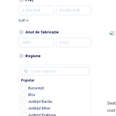
Volvo
A
Aixam
EUR
Alfa Romeo
Anul de fabricație
Aston Martin
B
Bentley
Regiune
C
Chevrolet
Chrysler
Popular
Citroen
Cupra
București
Ilfov
D
Județul Bacău
Seat
Dodge
Județul Bihor
cost
DS
Județul Prahova