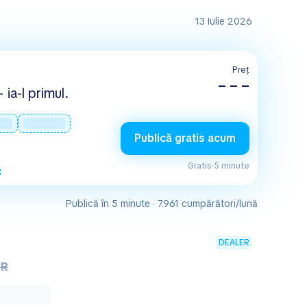
13 Iulie 2026
Preț
– – –
 ia-l primul.
Publică gratis acum
Gratis
·
5 minute
Publică în 5 minute · 7.961 cumpărători/lună
DEALER
UR