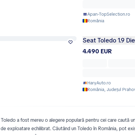
Apan-TopSelection.ro
România
Seat Toledo 1.9 Di
4.490 EUR
HaryAuto.ro
România, Județul Praho
 Toledo a fost mereu o alegere populară pentru cei care caută un
 de exploatare echilibrat. Căutând un Toledo în România, pot exis