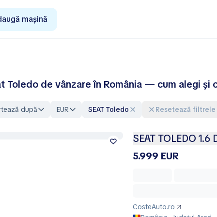
daugă mașină
t Toledo de vânzare în România — cum alegi și c
rtează după
EUR
SEAT Toledo
Resetează filtrele
SEAT TOLEDO 1.6 Di
5.999 EUR
CosteAuto.ro