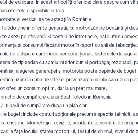
velul de echipare. În acest articol îți ofer idei clare despre cum să
ri ofertele disponibile în țară.
otoare și versiuni să te aștepți în România
Toledo vine în diferite generații, cu motorizări pe benzină și die
te axezi pe eficiență și costuri de întreținere, este util să priveșt
rmanța și consumul fiecărui motor în raport cu anii de fabricație și
urile de echipare care includ aer condiționat, sistemele de siguran
eria de tip sedan cu spațiu interior bun și portbagaj rezonabil, po
mânia, alegerea generației și motorului poate depinde de buget. Li
erifică uzura la cutia de viteze, pulverizarea uleiului sau uzura pi
pot oferi un consum optim, dar la un preț mai mare.
 practic de cumpărare a unui Seat Toledo în România
ă-ți pașii de cumpărare după un plan clar:
lire buget: include costuri adiționale precum inspecția tehnică, as
icare istoric: kilometrajul, reviziile, accidentele, numărul de proprie
icări la fața locului: starea motorului, testul de drumul, nivelul d