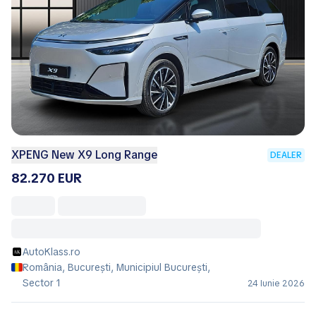
XPENG New X9 Long Range
DEALER
82.270 EUR
AutoKlass.ro
România, București, Municipiul Bucureşti,
Sector 1
24 Iunie 2026