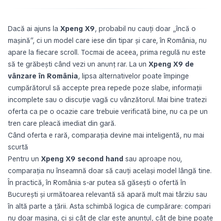
Dacă ai ajuns la
Xpeng X9
, probabil nu cauți doar „încă o
mașină”, ci un model care iese din tipar și care, în România, nu
apare la fiecare scroll. Tocmai de aceea, prima regulă nu este
să te grăbești când vezi un anunț rar. La un
Xpeng X9 de
vânzare în România
, lipsa alternativelor poate împinge
cumpărătorul să accepte prea repede poze slabe, informații
incomplete sau o discuție vagă cu vânzătorul. Mai bine tratezi
oferta ca pe o ocazie care trebuie verificată bine, nu ca pe un
tren care pleacă imediat din gară.
Când oferta e rară, comparația devine mai inteligentă, nu mai
scurtă
Pentru un
Xpeng X9 second hand
sau aproape nou,
comparația nu înseamnă doar să cauți același model lângă tine.
În practică, în România s-ar putea să găsești o ofertă în
București și următoarea relevantă să apară mult mai târziu sau
în altă parte a țării. Asta schimbă logica de cumpărare: compari
nu doar mașina, ci și cât de clar este anunțul, cât de bine poate