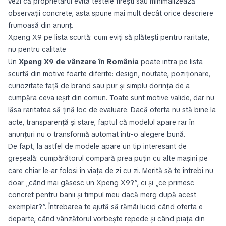
vezi că proprietarul evită testele firești sau minimalizează
observații concrete, asta spune mai mult decât orice descriere
frumoasă din anunț.
Xpeng X9 pe lista scurtă: cum eviți să plătești pentru raritate,
nu pentru calitate
Un
Xpeng X9 de vânzare în România
poate intra pe lista
scurtă din motive foarte diferite: design, noutate, poziționare,
curiozitate față de brand sau pur și simplu dorința de a
cumpăra ceva ieșit din comun. Toate sunt motive valide, dar nu
lăsa raritatea să țină loc de evaluare. Dacă oferta nu stă bine la
acte, transparență și stare, faptul că modelul apare rar în
anunțuri nu o transformă automat într-o alegere bună.
De fapt, la astfel de modele apare un tip interesant de
greșeală: cumpărătorul compară prea puțin cu alte mașini pe
care chiar le-ar folosi în viața de zi cu zi. Merită să te întrebi nu
doar „când mai găsesc un Xpeng X9?”, ci și „ce primesc
concret pentru banii și timpul meu dacă merg după acest
exemplar?”. Întrebarea te ajută să rămâi lucid când oferta e
departe, când vânzătorul vorbește repede și când piața din