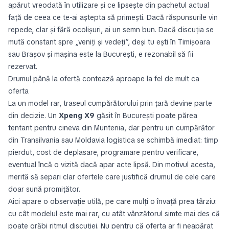
apărut vreodată în utilizare și ce lipsește din pachetul actual
față de ceea ce te-ai aștepta să primești. Dacă răspunsurile vin
repede, clar și fără ocolişuri, ai un semn bun. Dacă discuția se
mută constant spre „veniți și vedeți”, deși tu ești în Timișoara
sau Brașov și mașina este la București, e rezonabil să fii
rezervat.
Drumul până la ofertă contează aproape la fel de mult ca
oferta
La un model rar, traseul cumpărătorului prin țară devine parte
din decizie. Un
Xpeng X9
găsit în București poate părea
tentant pentru cineva din Muntenia, dar pentru un cumpărător
din Transilvania sau Moldavia logistica se schimbă imediat: timp
pierdut, cost de deplasare, programare pentru verificare,
eventual încă o vizită dacă apar acte lipsă. Din motivul acesta,
merită să separi clar ofertele care justifică drumul de cele care
doar sună promițător.
Aici apare o observație utilă, pe care mulți o învață prea târziu:
cu cât modelul este mai rar, cu atât vânzătorul simte mai des că
poate grăbi ritmul discuției. Nu pentru că oferta ar fi neapărat