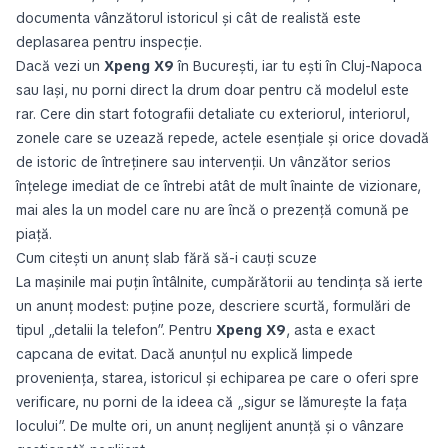
documenta vânzătorul istoricul și cât de realistă este
deplasarea pentru inspecție.
Dacă vezi un
Xpeng X9
în București, iar tu ești în Cluj-Napoca
sau Iași, nu porni direct la drum doar pentru că modelul este
rar. Cere din start fotografii detaliate cu exteriorul, interiorul,
zonele care se uzează repede, actele esențiale și orice dovadă
de istoric de întreținere sau intervenții. Un vânzător serios
înțelege imediat de ce întrebi atât de mult înainte de vizionare,
mai ales la un model care nu are încă o prezență comună pe
piață.
Cum citești un anunț slab fără să-i cauți scuze
La mașinile mai puțin întâlnite, cumpărătorii au tendința să ierte
un anunț modest: puține poze, descriere scurtă, formulări de
tipul „detalii la telefon”. Pentru
Xpeng X9
, asta e exact
capcana de evitat. Dacă anunțul nu explică limpede
proveniența, starea, istoricul și echiparea pe care o oferi spre
verificare, nu porni de la ideea că „sigur se lămurește la fața
locului”. De multe ori, un anunț neglijent anunță și o vânzare