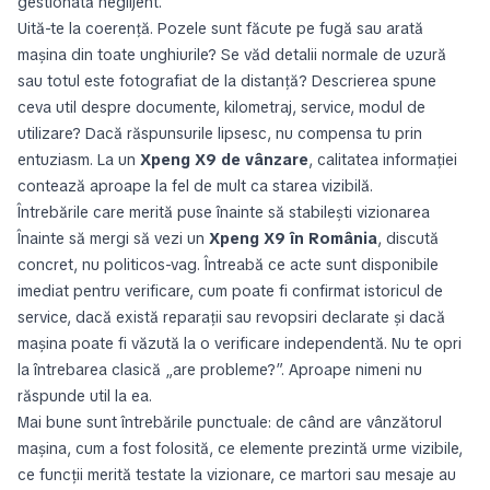
gestionată neglijent.
Uită-te la coerență. Pozele sunt făcute pe fugă sau arată
mașina din toate unghiurile? Se văd detalii normale de uzură
sau totul este fotografiat de la distanță? Descrierea spune
ceva util despre documente, kilometraj, service, modul de
utilizare? Dacă răspunsurile lipsesc, nu compensa tu prin
entuziasm. La un
Xpeng X9 de vânzare
, calitatea informației
contează aproape la fel de mult ca starea vizibilă.
Întrebările care merită puse înainte să stabilești vizionarea
Înainte să mergi să vezi un
Xpeng X9 în România
, discută
concret, nu politicos-vag. Întreabă ce acte sunt disponibile
imediat pentru verificare, cum poate fi confirmat istoricul de
service, dacă există reparații sau revopsiri declarate și dacă
mașina poate fi văzută la o verificare independentă. Nu te opri
la întrebarea clasică „are probleme?”. Aproape nimeni nu
răspunde util la ea.
Mai bune sunt întrebările punctuale: de când are vânzătorul
mașina, cum a fost folosită, ce elemente prezintă urme vizibile,
ce funcții merită testate la vizionare, ce martori sau mesaje au