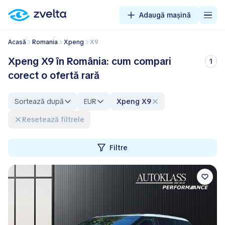
Adaugă mașină
Acasă
Romania
Xpeng
X9
Xpeng X9 în România: cum compari
1
corect o ofertă rară
Sortează după
EUR
Xpeng X9
Resetează filtrele
Filtre