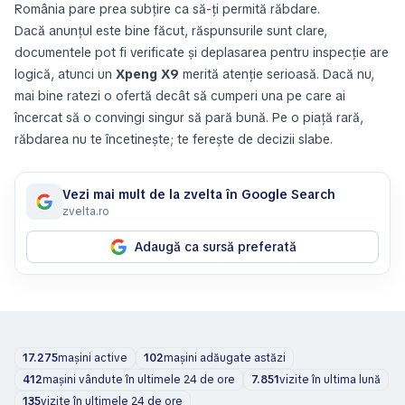
România pare prea subțire ca să-ți permită răbdare.
Dacă anunțul este bine făcut, răspunsurile sunt clare,
documentele pot fi verificate și deplasarea pentru inspecție are
logică, atunci un
Xpeng X9
merită atenție serioasă. Dacă nu,
mai bine ratezi o ofertă decât să cumperi una pe care ai
încercat să o convingi singur să pară bună. Pe o piață rară,
răbdarea nu te încetinește; te ferește de decizii slabe.
Vezi mai mult de la zvelta în Google Search
zvelta.ro
Adaugă ca sursă preferată
17.275
mașini active
102
mașini adăugate astăzi
412
mașini vândute în ultimele 24 de ore
7.851
vizite în ultima lună
135
vizite în ultimele 24 de ore