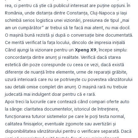
rea, ci pentru că știe că publicul interesat are puține opțiuni. În
România, unde distanța dintre Constanța, Cluj-Napoca și Iași
schimbă serios logistica unei vizionări, presiunea de tipul „mai
am un cumpărător” ar trebui să te facă mai atent, nu mai docil.
O mașină bună rezistă și după o conversație bine documentată.
Ce merită verificat la fața locului, dincolo de impresia inițială
Când ajungi la vizionare pentru un
Xpeng X9
, începe simplu:
concordanța dintre anunț și realitate. Verifică dacă starea
estetică din poze corespunde cu ceea ce vezi, dacă există
diferențe de nuanță între elemente, urme de reparații grăbite,
uzură interioară care nu se potrivește cu povestea vânzătorului
sau detalii omise complet din anunț. O mașină rară nu trebuie
judecată mai indulgent doar pentru că e rară.
Apoi treci la lucrurile care contează când compari oferte auto
la sânge: claritatea documentelor, istoricul de întreținere,
funcționarea tuturor sistemelor pe care le poți testa normal,
calitatea finisajelor, eventuale zgomote sau avertizări și
disponibilitatea vânzătorului pentru o verificare separată. Dacă