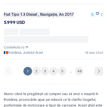
Fiat Tipo 1.3 Diesel , Navigație, An 2017
DEALER
5.999 USD
CosteAuto.ro
România, Județul Arad
18 Iulie 2026
1
2
3
4
5
...
48
Atunci când te pregătești să cumperi sau să vinzi o mașină în
România, provocările apar pe măsură ce îți clarifici bugetul,
preferințele de motorizare și tipul de caroserie. Acest ghid este