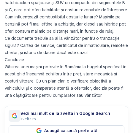
hatchbackuri spațioase și SUV-uri compacte din segmentele B
și C, care pot oferi fiabilitate și costuri rezonabile de întreținere.
Cum influențează combustibilul costurile lunare? Mașinile pe
benzină pot fi mai ieftine la achiziție, dar diesel sau hibride pot
oferi consum mai mic pe distanțe mari, în funcție de rulaj.
Ce documente trebuie să ai la vânzător pentru o tranzacție
sigură? Cartea de service, certificatul de înmatriculare, remotele
cheilor, și istoric de daune dacă este cazul.
Concluzie
Găsirea unei mașini potrivite în România la bugetul specificat în
acest ghid înseamnă echilibru între preț, stare mecanică și
costuri viitoare. Cu un plan clar, o verificare obiectivă a
vehiculului și o comparație atentă a ofertelor, decizia poate fi
una câștigătoare pentru cumpărător sau vânzător.
Vezi mai mult de la zvelta în Google Search
zvelta.ro
Adaugă ca sursă preferată