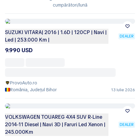
cumpărători/lună
SUZUKI VITARA| 2016 | 1.6D | 120CP | Navi |
DEALER
Led | 253.000 Km |
9.990 USD
ProvoAuto.ro
România, Județul Bihor
13 Iulie 2026
VOLKSWAGEN TOUAREG 4X4 SUV R-Line
2014-11 Diesel | Navi 3D | Faruri Led Xenon |
DEALER
245.000Km