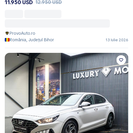
11.950 USD
12.950 USD
ProvoAuto.ro
România, Județul Bihor
13 Iulie 2026