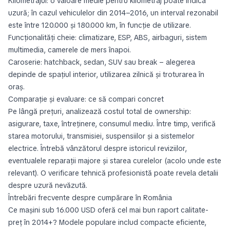
Kilometrajul: o valoare medie pentru kilometraj poate indica
uzură; în cazul vehiculelor din 2014–2016, un interval rezonabil
este între 120.000 și 180.000 km, în funcție de utilizare.
Funcționalități cheie: climatizare, ESP, ABS, airbaguri, sistem
multimedia, camerele de mers înapoi.
Caroserie: hatchback, sedan, SUV sau break – alegerea
depinde de spațiul interior, utilizarea zilnică și troturarea în
oraș.
Comparație și evaluare: ce să compari concret
Pe lângă prețuri, analizează costul total de ownership:
asigurare, taxe, întreținere, consumul mediu. Între timp, verifică
starea motorului, transmisiei, suspensiilor și a sistemelor
electrice. Întrebă vânzătorul despre istoricul reviziilor,
eventualele reparații majore și starea curelelor (acolo unde este
relevant). O verificare tehnică profesionistă poate revela detalii
despre uzură nevăzută.
Întrebări frecvente despre cumpărare în România
Ce mașini sub 16.000 USD oferă cel mai bun raport calitate-
preț în 2014+? Modele populare includ compacte eficiente,