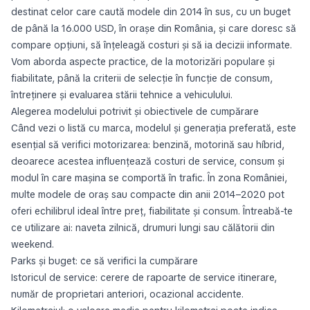
destinat celor care caută modele din 2014 în sus, cu un buget
de până la 16.000 USD, în orașe din România, și care doresc să
compare opțiuni, să înțeleagă costuri și să ia decizii informate.
Vom aborda aspecte practice, de la motorizări populare și
fiabilitate, până la criterii de selecție în funcție de consum,
întreținere și evaluarea stării tehnice a vehiculului.
Alegerea modelului potrivit și obiectivele de cumpărare
Când vezi o listă cu marca, modelul și generația preferată, este
esențial să verifici motorizarea: benzină, motorină sau híbrid,
deoarece acestea influențează costuri de service, consum și
modul în care mașina se comportă în trafic. În zona României,
multe modele de oraș sau compacte din anii 2014–2020 pot
oferi echilibrul ideal între preț, fiabilitate și consum. Întreabă-te
ce utilizare ai: naveta zilnică, drumuri lungi sau călătorii din
weekend.
Parks și buget: ce să verifici la cumpărare
Istoricul de service: cerere de rapoarte de service itinerare,
număr de proprietari anteriori, ocazional accidente.