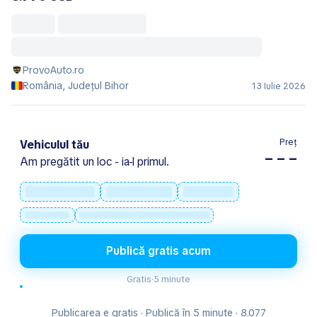
ProvoAuto.ro
România, Județul Bihor
13 Iulie 2026
Preț
Vehiculul tău
– – –
Am pregătit un loc - ia-l primul.
Publică gratis acum
Gratis
·
5 minute
Publicarea e gratis · Publică în 5 minute · 8.077