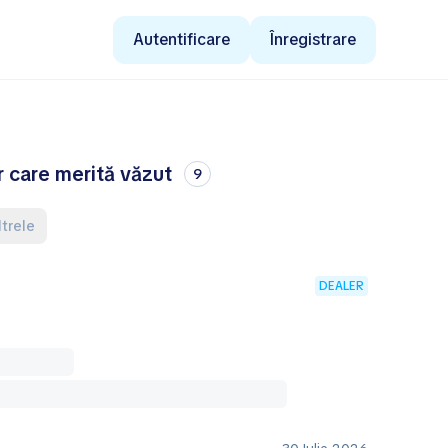
Autentificare
Înregistrare
 care merită văzut
9
ltrele
DEALER