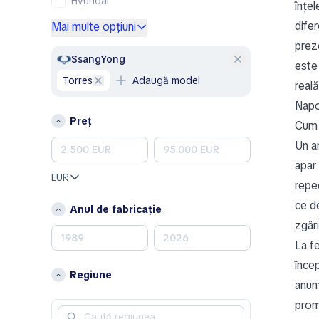
Hyundai
înțel
Mercedes-Benz
difer
Mai multe opțiuni
Opel
prez
Peugeot
SsangYong
este
Renault
Torres
Adaugă model
reală
Skoda
Napo
Volkswagen
Preț
Cum 
Volvo
Un a
A
apar 
Aixam
EUR
repe
Alfa Romeo
ce d
Anul de fabricație
Aston Martin
zgâri
B
La f
Bentley
încep
Regiune
anun
C
prom
Chevrolet