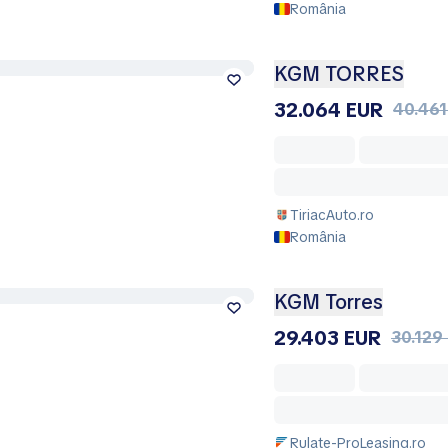
România
KGM TORRES
32.064 EUR
40.461
TiriacAuto.ro
România
KGM Torres
29.403 EUR
30.129
Rulate-ProLeasing.ro