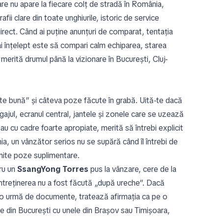
are nu apare la fiecare colț de stradă în România,
fii clare din toate unghiurile, istoric de service
irect. Când ai puține anunțuri de comparat, tentația
i înțelept este să compari calm echiparea, starea
ă merită drumul până la vizionare în București, Cluj-
te bună” și câteva poze făcute în grabă. Uită-te dacă
agajul, ecranul central, jantele și zonele care se uzează
u cu cadre foarte apropiate, merită să întrebi explicit
a, un vânzător serios nu se supără când îl întrebi de
trimite poze suplimentare.
tru un
SsangYong Torres
pus la vânzare, cere de la
ă întreținerea nu a fost făcută „după ureche”. Dacă
cio urmă de documente, tratează afirmația ca pe o
e din București cu unele din Brașov sau Timișoara,