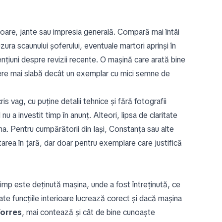
culoare, jante sau impresia generală. Compară mai întâi
zura scaunului șoferului, eventuale martori aprinși în
ențiuni despre revizii recente. O mașină care arată bine
egere mai slabă decât un exemplar cu mici semne de
is vag, cu puține detalii tehnice și fără fotografii
u a investit timp în anunț. Alteori, lipsa de claritate
a. Pentru cumpărătorii din Iași, Constanța sau alte
area în țară, dar doar pentru exemplare care justifică
timp este deținută mașina, unde a fost întreținută, ce
e funcțiile interioare lucrează corect și dacă mașina
orres
, mai contează și cât de bine cunoaște