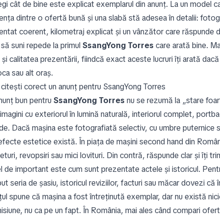
egi cât de bine este explicat exemplarul din anunț. La un model c
ența dintre o ofertă bună și una slabă stă adesea în detalii: fotogra
entat coerent, kilometraj explicat și un vânzător care răspunde d
 să suni repede la primul
SsangYong Torres
care arată bine. Ma
 și calitatea prezentării, fiindcă exact aceste lucruri îți arată dac
ca sau alt oraș.
citești corect un anunț pentru SsangYong Torres
nunț bun pentru
SsangYong Torres
nu se rezumă la „stare foar
imagini cu exteriorul în lumină naturală, interiorul complet, portb
de. Dacă mașina este fotografiată selectiv, cu umbre puternice sa
efecte estetice există. În piața de mașini second hand din Români
eturi, revopsiri sau mici lovituri. Din contră, răspunde clar și îți 
el de important este cum sunt prezentate actele și istoricul. Pen
ut seria de șasiu, istoricul reviziilor, facturi sau măcar dovezi c
țul spune că mașina a fost întreținută exemplar, dar nu există ni
isiune, nu ca pe un fapt. În România, mai ales când compari ofert