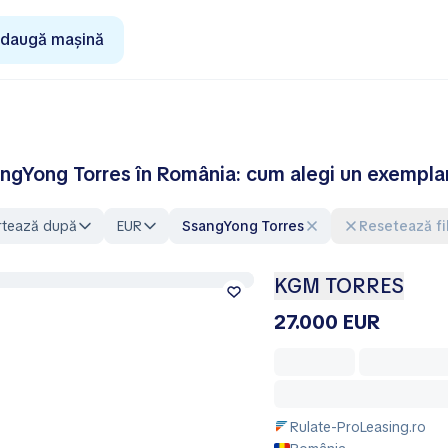
daugă mașină
ngYong Torres în România: cum alegi un exemplar
rtează după
EUR
SsangYong Torres
Resetează fi
KGM TORRES
27.000 EUR
Rulate-ProLeasing.ro