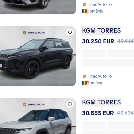
TiriacAuto.ro
România
KGM TORRES
30.250 EUR
40.461
TiriacAuto.ro
România
KGM TORRES
30.855 EUR
40.634