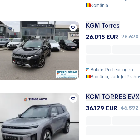
România
KGM Torres
26.015 EUR
26.620
Rulate-ProLeasing.ro
România, Județul Praho
KGM TORRES EVX
36.179 EUR
46.592