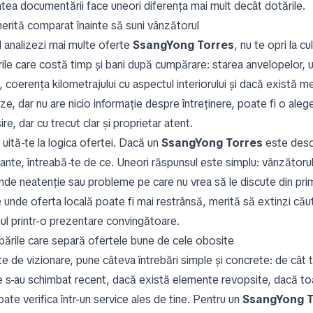
tatea documentării face uneori diferența mai mult decât dotările.
erită comparat înainte să suni vânzătorul
 analizezi mai multe oferte
SsangYong Torres
, nu te opri la 
rile care costă timp și bani după cumpărare: starea anvelopelor, u
 coerența kilometrajului cu aspectul interiorului și dacă există m
oze, dar nu are nicio informație despre întreținere, poate fi o al
ire, dar cu trecut clar și proprietar atent.
uită-te la logica ofertei. Dacă un
SsangYong Torres
este descr
ante, întreabă-te de ce. Uneori răspunsul este simplu: vânzătorul n
nde neatenție sau probleme pe care nu vrea să le discute din prim
 unde oferta locală poate fi mai restrânsă, merită să extinzi căut
ul printr-o prezentare convingătoare.
ebările care separă ofertele bune de cele obosite
te de vizionare, pune câteva întrebări simple și concrete: de cât 
e s-au schimbat recent, dacă există elemente revopsite, dacă toat
ate verifica într-un service ales de tine. Pentru un
SsangYong T