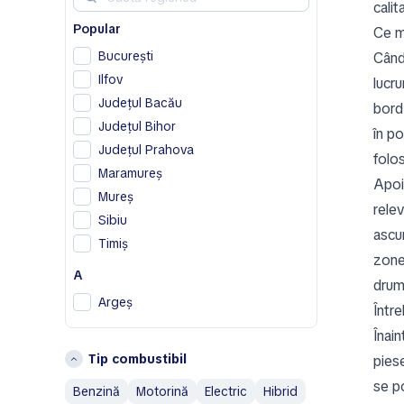
cali
Chrysler
Popular
Citroen
Ce m
Cupra
București
Când
Ilfov
lucru
D
Județul Bacău
bord,
Dodge
Județul Bihor
în p
DS
Județul Prahova
folos
F
Maramureș
Apoi 
Ferrari
Mureș
relev
Fiat
Sibiu
ascu
Timiș
G
zone
A
Geely
drum
Genesis
Argeș
Într
H
B
Înain
Tip combustibil
Honda
pies
Bistrița-Năsăud
Hummer
Brașov
se po
Benzină
Motorină
Electric
Hibrid