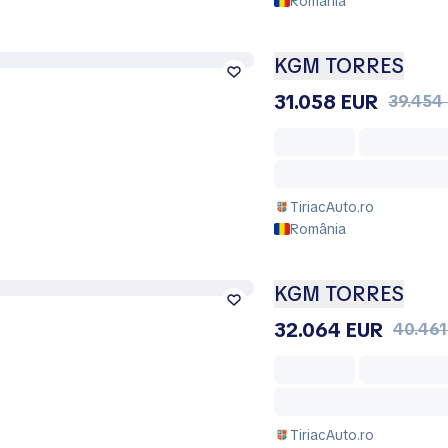
România
KGM TORRES
31.058 EUR
39.454
TiriacAuto.ro
România
KGM TORRES
32.064 EUR
40.461
TiriacAuto.ro