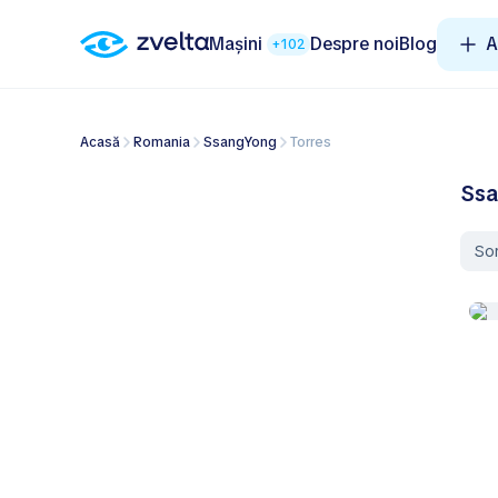
Mașini
Despre noi
Blog
A
+102
Acasă
Romania
SsangYong
Torres
Ssa
So