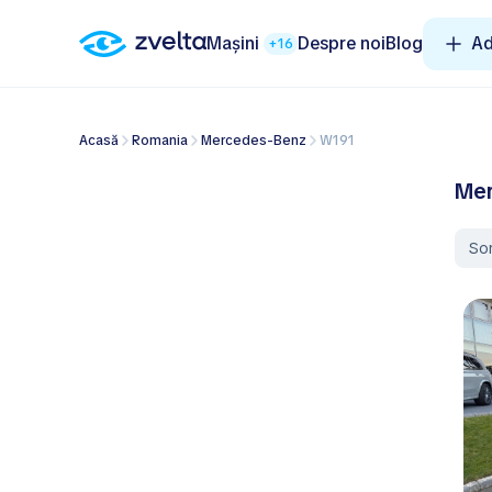
Mașini
Despre noi
Blog
Ad
+16
Acasă
Romania
Mercedes-Benz
W191
Mer
So