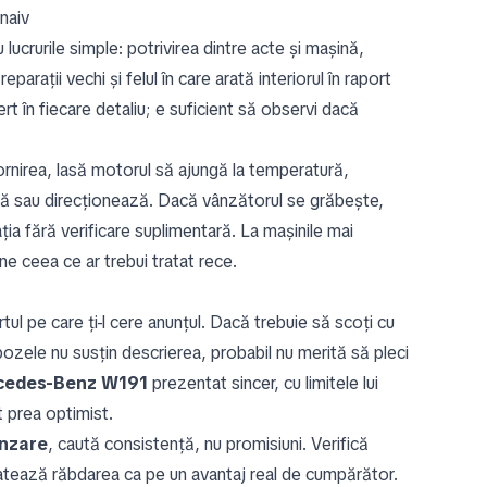
 naiv
lucrurile simple: potrivirea dintre acte și mașină,
parații vechi și felul în care arată interiorul în raport
rt în fiecare detaliu; e suficient să observi dacă
irea, lasă motorul să ajungă la temperatură,
ază sau direcționează. Dacă vânzătorul se grăbește,
ia fără verificare suplimentară. La mașinile mai
ne ceea ce ar trebui tratat rece.
ortul pe care ți-l cere anunțul. Dacă trebuie să scoți cu
 pozele nu susțin descrierea, probabil nu merită să pleci
cedes-Benz W191
prezentat sincer, cu limitele lui
t prea optimist.
nzare
, caută consistență, nu promisiuni. Verifică
tratează răbdarea ca pe un avantaj real de cumpărător.