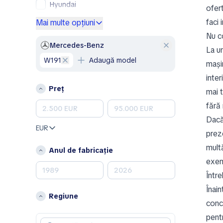
Hyundai
ofert
Mercedes-Benz
faci 
Mai multe opțiuni
Opel
Nu c
Peugeot
Mercedes-Benz
La u
Renault
W191
Adaugă model
mașin
Skoda
inter
Volkswagen
Preț
mai 
A
fără 
Aixam
Dacă
Alfa Romeo
EUR
preze
B
mult
Anul de fabricație
Bentley
exem
Într
C
Înain
Chevrolet
Regiune
conc
Chrysler
pentr
Citroen