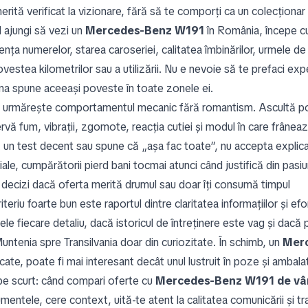
rită verificat la vizionare, fără să te comporți ca un colecționar
 ajungi să vezi un
Mercedes-Benz W191
în România, începe cu 
nța numerelor, starea caroseriei, calitatea îmbinărilor, urmele de re
vestea kilometrilor sau a utilizării. Nu e nevoie să te prefaci expe
na spune aceeași poveste în toate zonele ei.
 urmărește comportamentul mecanic fără romantism. Ascultă porn
rvă fum, vibrații, zgomote, reacția cutiei și modul în care frâne
ă un test decent sau spune că „așa fac toate”, nu accepta explicaț
ale, cumpărătorii pierd bani tocmai atunci când justifică din pasiu
decizi dacă oferta merită drumul sau doar îți consumă timpul
iteriu foarte bun este raportul dintre claritatea informațiilor și ef
ele fiecare detaliu, dacă istoricul de întreținere este vag și dacă
untenia spre Transilvania doar din curiozitate. În schimb, un
Mer
cate, poate fi mai interesant decât unul lustruit în poze și ambala
pe scurt: când compari oferte cu
Mercedes-Benz W191 de vâ
mentele, cere context, uită-te atent la calitatea comunicării și 