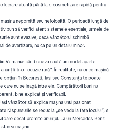
 o lucrare atentă până la o cosmetizare rapidă pentru
at mașina nepornită sau nefolosită. O perioadă lungă de
iv bun să verifici atent sistemele esențiale, urmele de
nsurile sunt evazive, dacă vânzătorul schimbă
 de avertizare, nu ca pe un detaliu minor.
a din România: când cineva caută un model aparte
anunț într-o „ocazie rară”. În realitate, nu orice mașină
e opțiuni în București, Iași sau Constanța te poate
ile care nu se leagă între ele. Cumpărătorii buni nu
ent, bine explicat și verificabil.
celași vânzător să explice mașina unui pasionat
e răspunsurile se reduc la „se vede la fața locului”, e
bositoare decât promite anunțul. La un Mercedes-Benz
starea mașinii.