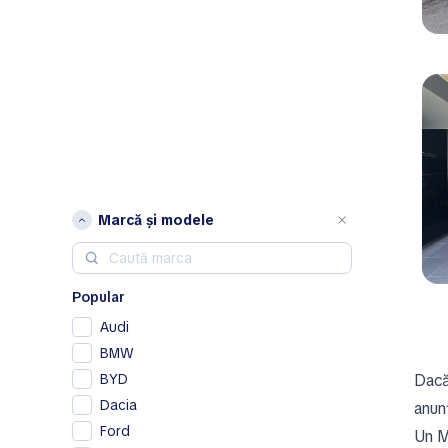
Marcă și modele
Popular
Audi
BMW
BYD
Dacă 
Dacia
anun
Ford
Un M