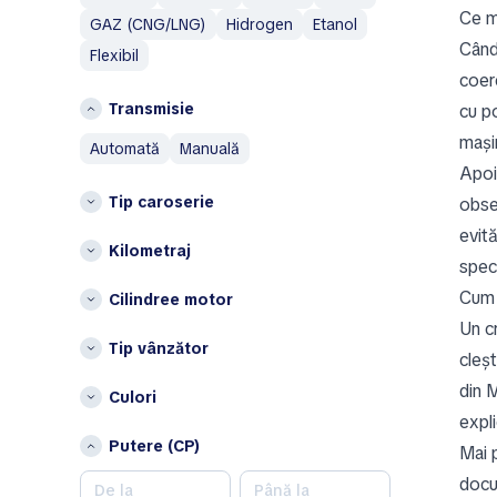
J
Ce me
C
GAZ (CNG/LNG)
Hidrogen
Etanol
Jaecoo
Când
Flexibil
Constanţa
Jaguar
coere
G
Jeep
Transmisie
cu po
Galați
K
mași
automată
manuală
I
Kia
Apoi
Ialomița
Tip caroserie
obse
L
Iași
evit
Lamborghini
Kilometraj
speci
J
Land Rover
Cum 
Cilindree motor
Leapmotor
Județul Alba
Un cr
Lexus
Județul Arad
Tip vânzător
Link Tour
cleșt
Județul Brăila
Lynk & Co
Județul Buzău
din M
Culori
Județul Cluj
expli
M
Putere (CP)
Județul Gorj
Mai 
Maserati
Județul Olt
docu
Maxus