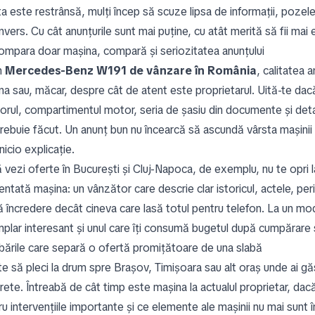
a este restrânsă, mulți încep să scuze lipsa de informații, pozele 
invers. Cu cât anunțurile sunt mai puține, cu atât merită să fii mai 
ompara doar mașina, compară și seriozitatea anunțului
n
Mercedes-Benz W191 de vânzare în România
, calitatea 
a sau, măcar, despre cât de atent este proprietarul. Uită-te dacă 
iorul, compartimentul motor, seria de șasiu din documente și detali
trebuie făcut. Un anunț bun nu încearcă să ascundă vârsta mașinii
nicio explicație.
 vezi oferte în București și Cluj-Napoca, de exemplu, nu te opri l
ntată mașina: un vânzător care descrie clar istoricul, actele, peri
ă încredere decât cineva care lasă totul pentru telefon. La un m
plar interesant și unul care îți consumă bugetul după cumpărare s
ebările care separă o ofertă promițătoare de una slabă
te să pleci la drum spre Brașov, Timișoara sau alt oraș unde ai gă
rete. Întreabă de cât timp este mașina la actualul proprietar, d
u intervențiile importante și ce elemente ale mașinii nu mai sunt î