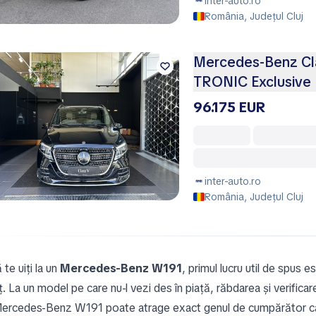
inter-auto.ro
România, Județul Cluj
Mercedes-Benz Cl
TRONIC Exclusive 
96.175 EUR
inter-auto.ro
România, Județul Cluj
te uiți la un
Mercedes-Benz W191
, primul lucru util de spus 
ț. La un model pe care nu-l vezi des în piață, răbdarea și verif
ercedes-Benz W191 poate atrage exact genul de cumpărător care