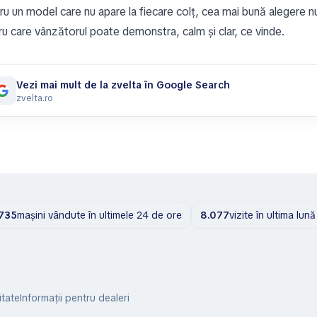
ru un model care nu apare la fiecare colț, cea mai bună alegere nu
ru care vânzătorul poate demonstra, calm și clar, ce vinde.
Vezi mai mult de la zvelta în Google Search
zvelta.ro
.735
mașini vândute în ultimele 24 de ore
8.077
vizite în ultima lună
itate
Informații pentru dealeri