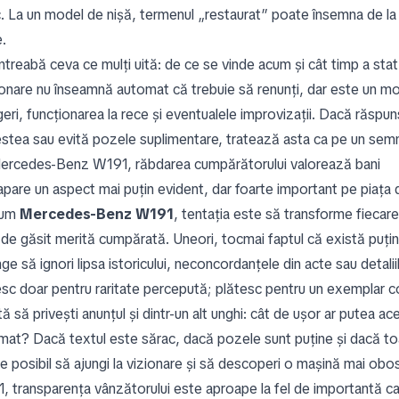
c. La un model de nișă, termenul „restaurat” poate însemna de la
.
întreabă ceva ce mulți uită: de ce se vinde acum și cât timp a st
ionare nu înseamnă automat că trebuie să renunți, dar este un mot
geri, funcționarea la rece și eventualele improvizații. Dacă răspu
stea sau evită pozele suplimentare, tratează asta ca pe un semnal
ercedes-Benz W191, răbdarea cumpărătorului valorează bani
 apare un aspect mai puțin evident, dar foarte important pe piaț
cum
Mercedes-Benz W191
, tentația este să transforme fiecare 
 de găsit merită cumpărată. Uneori, tocmai faptul că există puțin
ge să ignori lipsa istoricului, neconcordanțele din acte sau detali
sc doar pentru raritate percepută; plătesc pentru un exemplar coer
ă să privești anunțul și dintr-un alt unghi: cât de ușor ar putea a
rmat? Dacă textul este sărac, dacă pozele sunt puține și dacă toat
te posibil să ajungi la vizionare și să descoperi o mașină mai o
, transparența vânzătorului este aproape la fel de importantă ca 