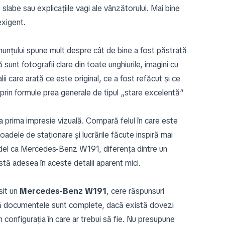
slabe sau explicațiile vagi ale vânzătorului. Mai bine
exigent.
anunțului spune mult despre cât de bine a fost păstrată
sunt fotografii clare din toate unghiurile, imagini cu
i care arată ce este original, ce a fost refăcut și ce
 prin formule prea generale de tipul „stare excelentă”
a prima impresie vizuală. Compară felul în care este
oadele de staționare și lucrările făcute inspiră mai
odel ca Mercedes-Benz W191, diferența dintre un
tă adesea în aceste detalii aparent mici.
sit un
Mercedes-Benz W191
, cere răspunsuri
acă documentele sunt complete, dacă există dovezi
n configurația în care ar trebui să fie. Nu presupune