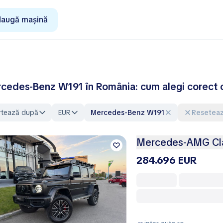
augă mașină
cedes-Benz W191 în România: cum alegi corect o
rtează după
EUR
Mercedes-Benz W191
Reseteaz
Mercedes-AMG Cla
284.696 EUR