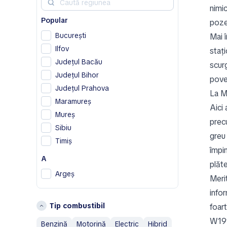
nimi
Cupra
Popular
poze
D
București
Mai 
DS
Ilfov
staț
F
Județul Bacău
scur
Ferrari
Județul Bihor
pove
Fiat
Județul Prahova
La M
Maramureș
G
Aici
Mureș
Geely
pre
Sibiu
greu
H
Timiș
împin
Honda
A
plăte
Hummer
Argeș
Merit
I
B
info
Isuzu
Tip combustibil
foar
Bistrița-Năsăud
IVECO
Brașov
W191
Benzină
Motorină
Electric
Hibrid