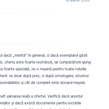
16 Martie 2026
ebi dacă „merită” în general, ci dacă exemplarul găsit
că, oferta este foarte restrânsă, iar cumpărătorii ajung
s foarte specială, nu o mașină pentru toate rolurile
atent: nu doar după preț, ci după omologare, istoricul
onsumabilelor și cât de complet este dosarul mașinii.
ult valoarea reală a ofertei. Verifică dacă anunțul
rvențiilor și dacă există documente pentru lucrările