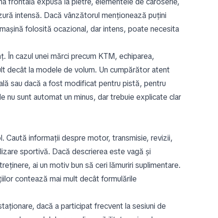
ona frontală expusă la pietre, elementele de caroserie,
 uzură intensă. Dacă vânzătorul menționează puțini
o mașină folosită ocazional, dar intens, poate necesita
unț. În cazul unei mărci precum KTM, echiparea,
 mult decât la modele de volum. Un cumpărător atent
lă sau dacă a fost modificat pentru pistă, pentru
le nu sunt automat un minus, dar trebuie explicate clar
ol. Caută informații despre motor, transmisie, revizii,
ilizare sportivă. Dacă descrierea este vagă și
reținere, ai un motiv bun să ceri lămuriri suplimentare.
iilor contează mai mult decât formulările
taționare, dacă a participat frecvent la sesiuni de