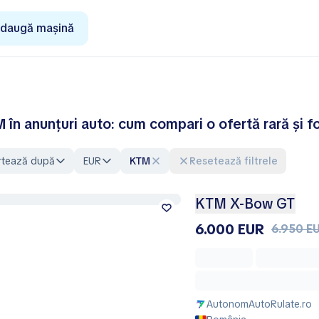
daugă mașină
 în anunțuri auto: cum compari o ofertă rară și f
rtează după
EUR
KTM
Resetează filtrele
KTM X-Bow GT
6.000 EUR
6.950 E
AutonomAutoRulate.ro