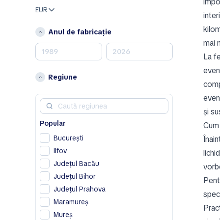
impo
Alfa Romeo
EUR
inte
Aston Martin
kilom
Anul de fabricație
B
mai m
Bentley
La f
C
even
Regiune
comp
Chevrolet
Chrysler
eveni
Citroen
și su
Cupra
Popular
Cum 
București
Înain
D
Ilfov
lichi
Dodge
Județul Bacău
vorbe
DS
Județul Bihor
Pent
F
Județul Prahova
spec
Ferrari
Maramureș
Pract
Fiat
Mureș