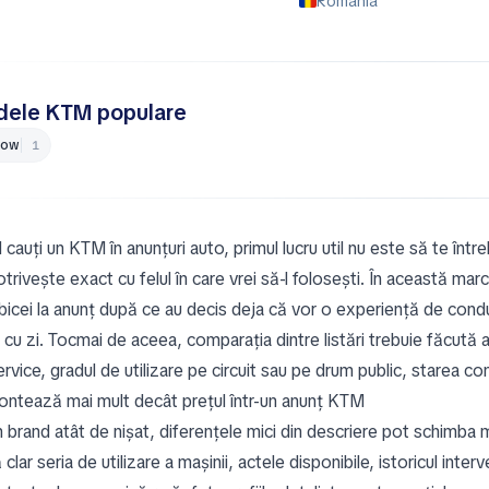
România
ele KTM populare
Bow
1
cauți un KTM în anunțuri auto, primul lucru util nu este să te într
trivește exact cu felul în care vrei să-l folosești. În această mar
bicei la anunț după ce au decis deja că vor o experiență de condu
 cu zi. Tocmai de aceea, comparația dintre listări trebuie făcută 
rvice, gradul de utilizare pe circuit sau pe drum public, starea c
ontează mai mult decât prețul într-un anunț KTM
 brand atât de nișat, diferențele mici din descriere pot schimba m
 clar seria de utilizare a mașinii, actele disponibile, istoricul inte