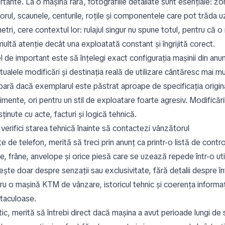
rtante. La o mașină rară, fotografiile detaliate sunt esențiale: z
riorul, scaunele, centurile, roțile și componentele care pot trăda
etri, cere contextul lor: rulajul singur nu spune totul, pentru că 
ultă atenție decât una exploatată constant și îngrijită corect.
el de important este să înțelegi exact configurația mașinii din an
tualele modificări și destinația reală de utilizare cântăresc mai
ară dacă exemplarul este păstrat aproape de specificația origina
mente, ori pentru un stil de exploatare foarte agresiv. Modificări
sținute cu acte, facturi și logică tehnică.
verifici starea tehnică înainte să contactezi vânzătorul
te de telefon, merită să treci prin anunț ca printr-o listă de contr
de, frâne, anvelope și orice piesă care se uzează repede într-o ut
ște doar despre senzații sau exclusivitate, fără detalii despre înt
ru o mașină KTM de vânzare, istoricul tehnic și coerența informaț
taculoase.
ic, merită să întrebi direct dacă mașina a avut perioade lungi de s