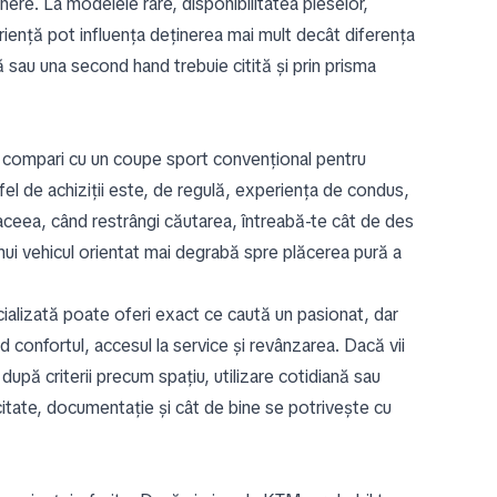
inere. La modelele rare, disponibilitatea pieselor,
eriență pot influența deținerea mai mult decât diferența
 sau una second hand trebuie citită și prin prisma
o compari cu un coupe sport convențional pentru
fel de achiziții este, de regulă, experiența de condus,
 aceea, când restrângi căutarea, întreabă-te cât de des
 unui vehicul orientat mai degrabă spre plăcerea pură a
cializată poate oferi exact ce caută un pasionat, dar
nd confortul, accesul la service și revânzarea. Dacă vii
upă criterii precum spațiu, utilizare cotidiană sau
citate, documentație și cât de bine se potrivește cu