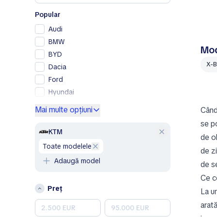
Popular
Audi
BMW
Mod
BYD
X-
Dacia
Ford
Hyundai
Mercedes-Benz
Mai multe opțiuni
Când 
Opel
se po
Peugeot
KTM
de o
Renault
toate modelele
de zi
Skoda
Adaugă model
de se
Volkswagen
Ce c
Volvo
Preț
La un
A
arată
Aixam