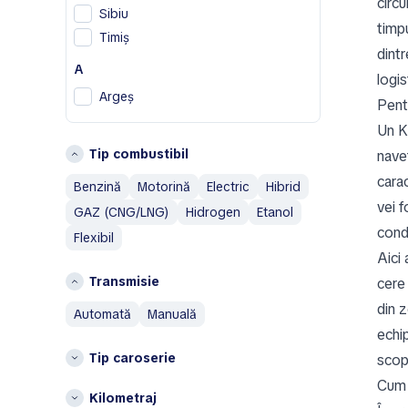
circu
Sibiu
G
timpu
Timiș
Geely
dint
Genesis
A
logi
Argeș
H
Pent
Honda
B
Un K
Hummer
Tip combustibil
navet
Bistrița-Năsăud
Brașov
carac
I
Benzină
Motorină
Electric
Hibrid
vei f
Ineos
C
GAZ (CNG/LNG)
Hidrogen
Etanol
condu
Isuzu
Flexibil
Constanţa
IVECO
Aici
G
Transmisie
cere 
J
Galați
din z
automată
manuală
Jaecoo
I
echi
Jaguar
Ialomița
Tip caroserie
scop
Jeep
Iași
Cum 
K
Kilometraj