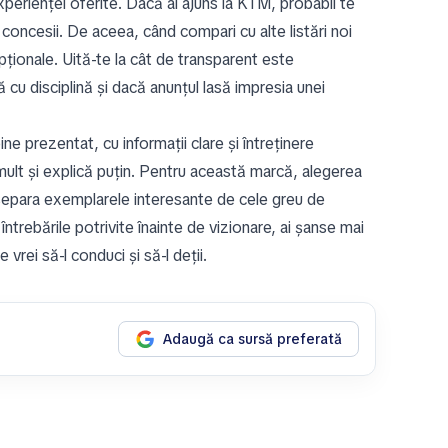
xperienței oferite. Dacă ai ajuns la KTM, probabil te
concesii. De aceea, când compari cu alte listări noi
opționale. Uită-te la cât de transparent este
 cu disciplină și dacă anunțul lasă impresia unei
e prezentat, cu informații clare și întreținere
ult și explică puțin. Pentru această marcă, alegerea
 separa exemplarele interesante de cele greu de
 întrebările potrivite înainte de vizionare, ai șanse mai
vrei să-l conduci și să-l deții.
Adaugă ca sursă preferată