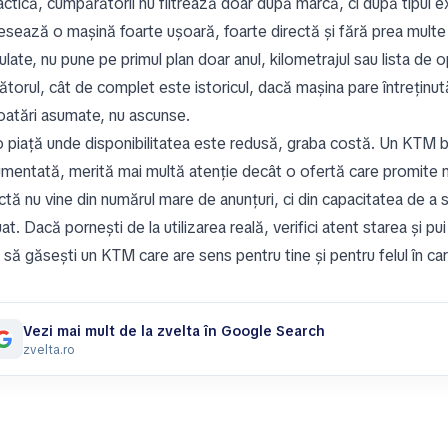
actică, cumpărătorii nu filtrează doar după marcă, ci după tipul e
resează o mașină foarte ușoară, foarte directă și fără prea multe 
ulate, nu pune pe primul plan doar anul, kilometrajul sau lista de 
torul, cât de complet este istoricul, dacă mașina pare întreținută
oatări asumate, nu ascunse.
o piață unde disponibilitatea este redusă, graba costă. Un KTM bin
mentată, merită mai multă atenție decât o ofertă care promite m
ctă nu vine din numărul mare de anunțuri, ci din capacitatea de a
at. Dacă pornești de la utilizarea reală, verifici atent starea și pui
să găsești un KTM care are sens pentru tine și pentru felul în care 
Vezi mai mult de la zvelta în Google Search
zvelta.ro