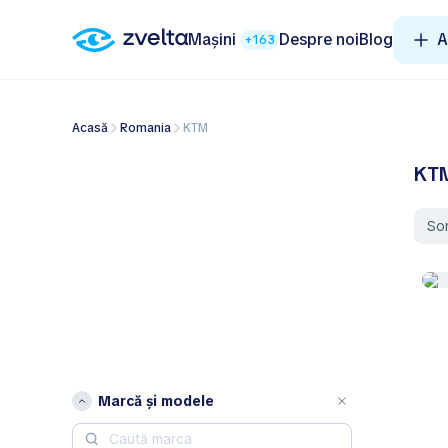
Mașini
Despre noi
Blog
A
+163
Acasă
Romania
KTM
KTM
So
Marcă și modele