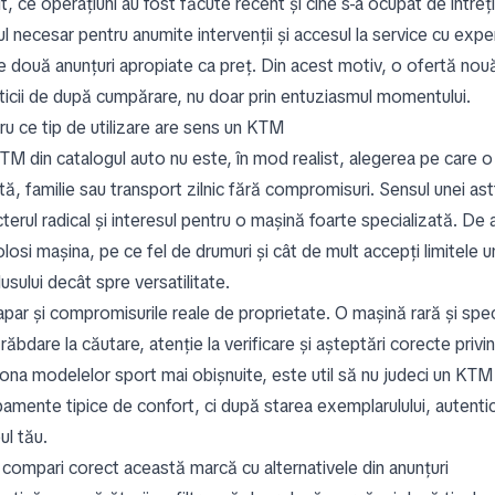
it, ce operațiuni au fost făcute recent și cine s-a ocupat de întreț
l necesar pentru anumite intervenții și accesul la service cu exp
re două anunțuri apropiate ca preț. Din acest motiv, o ofertă nouă
sticii de după cumpărare, nu doar prin entuziasmul momentului.
ru ce tip de utilizare are sens un KTM
TM din catalogul auto nu este, în mod realist, alegerea pe care 
ă, familie sau transport zilnic fără compromisuri. Sensul unei ast
terul radical și interesul pentru o mașină foarte specializată. De
olosi mașina, pe ce fel de drumuri și cât de mult accepți limitele
sului decât spre versatilitate.
 apar și compromisurile reale de proprietate. O mașină rară și spe
răbdare la căutare, atenție la verificare și așteptări corecte privi
ona modelelor sport mai obișnuite, este util să nu judeci un KTM d
pamente tipice de confort, ci după starea exemplarulului, autenti
ul tău.
compari corect această marcă cu alternativele din anunțuri