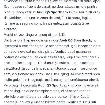
anvelopelor, uzura interiorului și eventuale mesaje în bord. Apoi
fă un traseu suficient de variat, nu doar câteva minute printre
blocuri. Dacă vezi un
Audi Q5 Sportback
în Iași sau în alt oraș
din Moldova, ori unul în zona de vest, în Timișoara, logica
rămâne aceeași: nu cumpăra pe entuziasm, cumpără pe
claritate.
Merită să vezi singurul anunț disponibil?
Dacă pe piață apare doar un singur
Audi Q5 Sportback
, nu
înseamnă automat că trebuie acceptat mai ușor. Înseamnă doar
că trebuie evaluat mai disciplinat. Verifică dacă mașina se
potrivește exact cu ce cauți ca utilizare, buget de întreținere și
nivel de risc acceptat. Dacă anunțul este bine documentat,
vânzătorul răspunde limpede, iar istoricul poate fi susținut cu
acte, o vizionare are sens. Dacă însă ajungi să completezi prea
multe goluri din imaginație, mai bine aștepți următoarea ofertă.
Pe o pagină dedicată
Audi Q5 Sportback
, scopul nu este să
te convingi că orice exemplar merită, ci să separi repede
ofertele promițătoare de cele care consumă timp. Caută
coerență, dovezi și disponibilitate pentru verificare. Un
Audi