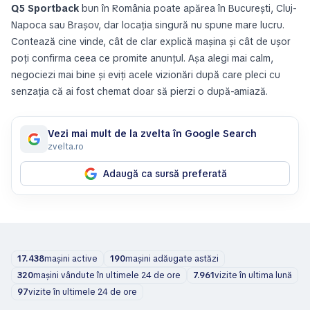
Q5 Sportback
bun în România poate apărea în București, Cluj-
Napoca sau Brașov, dar locația singură nu spune mare lucru.
Contează cine vinde, cât de clar explică mașina și cât de ușor
poți confirma ceea ce promite anunțul. Așa alegi mai calm,
negociezi mai bine și eviți acele vizionări după care pleci cu
senzația că ai fost chemat doar să pierzi o după-amiază.
Vezi mai mult de la zvelta în Google Search
zvelta.ro
Adaugă ca sursă preferată
17.438
mașini active
190
mașini adăugate astăzi
320
mașini vândute în ultimele 24 de ore
7.961
vizite în ultima lună
97
vizite în ultimele 24 de ore