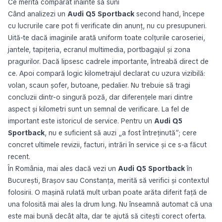
Ce merită comparat înainte să suni
Când analizezi un
Audi Q5 Sportback
second hand, începe
cu lucrurile care pot fi verificate din anunț, nu cu presupuneri.
Uită-te dacă imaginile arată uniform toate colțurile caroseriei,
jantele, tapițeria, ecranul multimedia, portbagajul și zona
pragurilor. Dacă lipsesc cadrele importante, întreabă direct de
ce. Apoi compară logic kilometrajul declarat cu uzura vizibilă:
volan, scaun șofer, butoane, pedalier. Nu trebuie să tragi
concluzii dintr-o singură poză, dar diferențele mari dintre
aspect și kilometri sunt un semnal de verificare. La fel de
important este istoricul de service. Pentru un
Audi Q5
Sportback
, nu e suficient să auzi „a fost întreținută”; cere
concret ultimele revizii, facturi, intrări în service și ce s-a făcut
recent.
În România, mai ales dacă vezi un
Audi Q5 Sportback
în
București, Brașov sau Constanța, merită să verifici și contextul
folosirii. O mașină rulată mult urban poate arăta diferit față de
una folosită mai ales la drum lung. Nu înseamnă automat că una
este mai bună decât alta, dar te ajută să citești corect oferta.