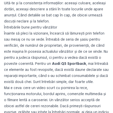
Uită-te și la consistența informațiilor: aceeași culoare, aceleași
dotări, aceeași descriere a stării în toate locurile unde apare
anunțul. Când detaliile se bat cap în cap, de obicei urmează
discuții neclare și la telefon.
Întrebările bune pentru vânzător
Înainte să pleci la vizionare, încearcă să lămurești prin telefon
sau mesaj ce nu se vede. Întreabă de seria de șasiu pentru
verificări, de numărul de proprietari, de proveniență, de când
este mașina în posesia actualului vânzător și de ce se vinde. Nu
pentru a judeca răspunsul, ci pentru a vedea dacă există o
poveste coerentă. Pentru un
Audi Q5 Sportback
, mai întreabă
ce elemente au fost revopsite, dacă există daune declarate sau
reparații importante, când s-au schimbat consumabilele și dacă
există două chei. Sunt întrebări simple, dar foarte utile.
Mai e ceva: cere un video scurt cu pornirea la rece,
funcționarea motorului, bordul aprins, comenzile multimedia și
o filmare lentă a caroseriei. Un vânzător serios acceptă de
obicei astfel de cereri rezonabile. Dacă primești răspunsuri
evazive, grăbite sau iritate la întrebări normale, ai deja un indiciu