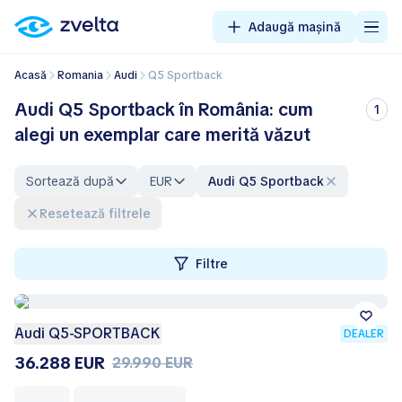
Adaugă mașină
Acasă
Romania
Audi
Q5 Sportback
Audi Q5 Sportback în România: cum
1
alegi un exemplar care merită văzut
Sortează după
EUR
Audi Q5 Sportback
Resetează filtrele
Filtre
Audi Q5-SPORTBACK
DEALER
36.288 EUR
29.990 EUR