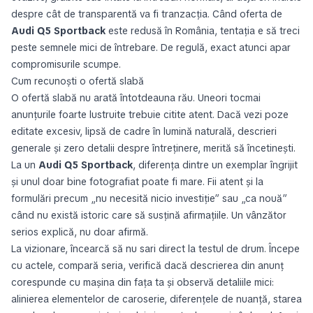
despre cât de transparentă va fi tranzacția. Când oferta de
Audi Q5 Sportback
este redusă în România, tentația e să treci
peste semnele mici de întrebare. De regulă, exact atunci apar
compromisurile scumpe.
Cum recunoști o ofertă slabă
O ofertă slabă nu arată întotdeauna rău. Uneori tocmai
anunțurile foarte lustruite trebuie citite atent. Dacă vezi poze
editate excesiv, lipsă de cadre în lumină naturală, descrieri
generale și zero detalii despre întreținere, merită să încetinești.
La un
Audi Q5 Sportback
, diferența dintre un exemplar îngrijit
și unul doar bine fotografiat poate fi mare. Fii atent și la
formulări precum „nu necesită nicio investiție” sau „ca nouă”
când nu există istoric care să susțină afirmațiile. Un vânzător
serios explică, nu doar afirmă.
La vizionare, încearcă să nu sari direct la testul de drum. Începe
cu actele, compară seria, verifică dacă descrierea din anunț
corespunde cu mașina din fața ta și observă detaliile mici:
alinierea elementelor de caroserie, diferențele de nuanță, starea