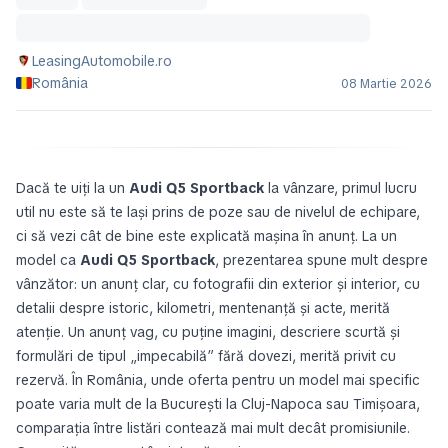
LeasingAutomobile.ro
România
08 Martie 2026
Dacă te uiți la un
Audi Q5 Sportback
la vânzare, primul lucru
util nu este să te lași prins de poze sau de nivelul de echipare,
ci să vezi cât de bine este explicată mașina în anunț. La un
model ca
Audi Q5 Sportback
, prezentarea spune mult despre
vânzător: un anunț clar, cu fotografii din exterior și interior, cu
detalii despre istoric, kilometri, mentenanță și acte, merită
atenție. Un anunț vag, cu puține imagini, descriere scurtă și
formulări de tipul „impecabilă” fără dovezi, merită privit cu
rezervă. În România, unde oferta pentru un model mai specific
poate varia mult de la București la Cluj-Napoca sau Timișoara,
comparația între listări contează mai mult decât promisiunile.