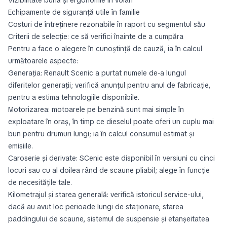
Vizibilitate bună și ergonomie în volan
Echipamente de siguranță utile în familie
Costuri de întreținere rezonabile în raport cu segmentul său
Criterii de selecție: ce să verifici înainte de a cumpăra
Pentru a face o alegere în cunoștință de cauză, ia în calcul
următoarele aspecte:
Generația: Renault Scenic a purtat numele de-a lungul
diferitelor generații; verifică anunțul pentru anul de fabricație,
pentru a estima tehnologiile disponibile.
Motorizarea: motoarele pe benzină sunt mai simple în
exploatare în oraș, în timp ce dieselul poate oferi un cuplu mai
bun pentru drumuri lungi; ia în calcul consumul estimat și
emisiile.
Caroserie și derivate: SCenic este disponibil în versiuni cu cinci
locuri sau cu al doilea rând de scaune pliabil; alege în funcție
de necesitățile tale.
Kilometrajul și starea generală: verifică istoricul service-ului,
dacă au avut loc perioade lungi de staționare, starea
paddingului de scaune, sistemul de suspensie și etanșeitatea