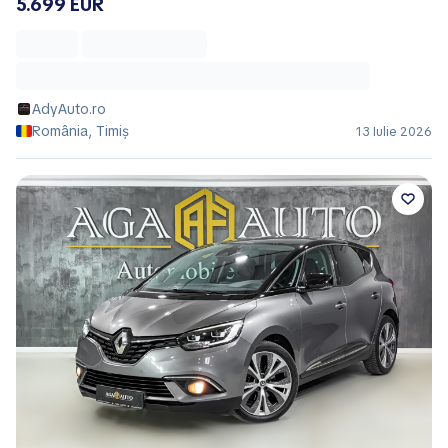
5.699 EUR
AdyAuto.ro
România, Timiș
13 Iulie 2026