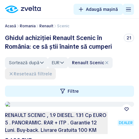
Adaugă mașină
Acasă
Romania
Renault
Scenic
Ghidul achiziției Renault Scenic în
21
România: ce să știi înainte să cumperi
Sortează după
EUR
Renault Scenic
Resetează filtrele
Filtre
RENAULT SCENIC , 1.9 DIESEL. 131 Cp EURO
5 . PANORAMIC. RAR + ITP . Garantie 12
DEALER
Luni. Buy-back. Livrare Gratuita 100 KM