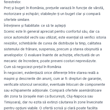
ferestrelor.
Preț și buget: în România, prețurile variază în funcție de vârstă,
motorizare și echipări; stabilește-ți un buget clar și compară
ofertele similare.
Întreținere și fiabilitate: ce să te aștepți
Scenic este în general apreciat pentru confortul său, dar ca
orice automobil vechi sau utilizat, este esențial să verifici: istoria
reviziilor, schimbările de curea de distribuție la timp, calitatea
sistemului de frânare, suspensia, precum și starea obișnuită a
anvelopelor. O evaluare înainte de achiziție, efectuată de un
mecanic de încredere, poate preveni costuri neprevăzute.
Cum să negociezi prețul în România
În negocieri, evidențiază orice diferențe între starea reală a
mașinii și descrierile din anunț, cum ar fi: drepturi de garanție,
verificate istoricul serviciilor, eventuale înlocuiri de componente
sau echipamente adiționale. Compară ofertele asemănătoare
din zona ta (orașele mari ca București, Cluj-Napoca sau
Timișoara), dar nu ezita să extinzi căutarea în zone învecinate
pentru opțiuni viabile. O ofertă scrisă și clară poate facilita