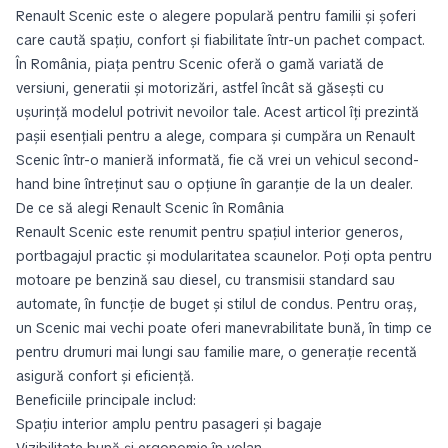
Renault Scenic este o alegere populară pentru familii și șoferi
care caută spațiu, confort și fiabilitate într-un pachet compact.
În România, piața pentru Scenic oferă o gamă variată de
versiuni, generatii și motorizări, astfel încât să găsești cu
ușurință modelul potrivit nevoilor tale. Acest articol îți prezintă
pașii esențiali pentru a alege, compara și cumpăra un Renault
Scenic într-o manieră informată, fie că vrei un vehicul second-
hand bine întreținut sau o opțiune în garanție de la un dealer.
De ce să alegi Renault Scenic în România
Renault Scenic este renumit pentru spațiul interior generos,
portbagajul practic și modularitatea scaunelor. Poți opta pentru
motoare pe benzină sau diesel, cu transmisii standard sau
automate, în funcție de buget și stilul de condus. Pentru oraș,
un Scenic mai vechi poate oferi manevrabilitate bună, în timp ce
pentru drumuri mai lungi sau familie mare, o generație recentă
asigură confort și eficiență.
Beneficiile principale includ:
Spațiu interior amplu pentru pasageri și bagaje