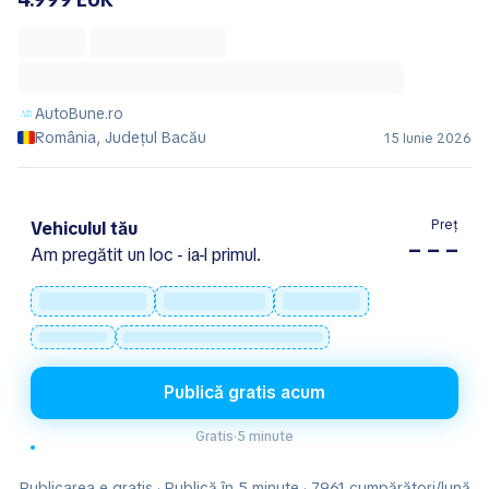
AutoBune.ro
România, Județul Bacău
15 Iunie 2026
Preț
Vehiculul tău
– – –
Am pregătit un loc - ia-l primul.
Publică gratis acum
Gratis
·
5 minute
Publicarea e gratis · Publică în 5 minute · 7.961 cumpărători/lună