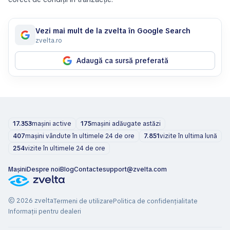
Vezi mai mult de la zvelta în Google Search
zvelta.ro
Adaugă ca sursă preferată
17.353
mașini active
175
mașini adăugate astăzi
407
mașini vândute în ultimele 24 de ore
7.851
vizite în ultima lună
254
vizite în ultimele 24 de ore
Mașini
Despre noi
Blog
Contacte
support@zvelta.com
© 2026 zvelta
Termeni de utilizare
Politica de confidențialitate
Informații pentru dealeri