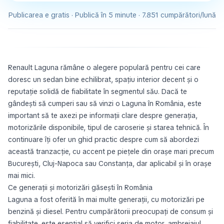
Publicarea e gratis · Publică în 5 minute · 7.851 cumpărători/lună
Renault Laguna rămâne o alegere populară pentru cei care
doresc un sedan bine echilibrat, spațiu interior decent și o
reputație solidă de fiabilitate în segmentul său. Dacă te
gândești să cumperi sau să vinzi o Laguna în România, este
important să te axezi pe informații clare despre generația,
motorizările disponibile, tipul de caroserie și starea tehnică. În
continuare îți ofer un ghid practic despre cum să abordezi
această tranzacție, cu accent pe piețele din orașe mari precum
București, Cluj-Napoca sau Constanța, dar aplicabil și în orașe
mai mici.
Ce generații și motorizări găsești în România
Laguna a fost oferită în mai multe generații, cu motorizări pe
benzină și diesel. Pentru cumpărătorii preocupați de consum și
fiabilitate, este esențial să verifici seria de motor, ambreiajul,