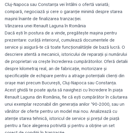
Cluj-Napoca sau Constanța vei întâlni o ofertă variată;
compară, negociază și cere o garanție minimă despre starea
mașinii înainte de finalizarea tranzacției.
Vânzarea unei Renault Laguna în România
Dacă ești în postura de a vinde, pregătește mașina pentru
prezentare: curăță interiorul, cumulează documentele de
service și asigură-te că toate funcționalitățile de bază lucră. O
descriere atentă a mecanicii, istoricului de reparații și numărului
de proprietari va crește încrederea cumpărătorilor. Oferă detalii
despre kilometraj real, an de fabricație, motorizare și
specificațiile de echipare pentru a atrage potențialii clienți din
orașe mari precum București, Cluj-Napoca sau Constanța.
Acest ghidă te poate ajuta să navighezi cu încredere în piața
Renault Laguna din România, fie că ești cumpărător în căutarea
unui exemplar rezonabil din generația anilor '90-2000, sau un
vânător de oferte pentru un model mai nou. Analizează cu
atenție starea tehnică, istoricul de service și prețul de piață
pentru a face alegerea potrivită și pentru a obține un set
corect de condiții în tranzacție.