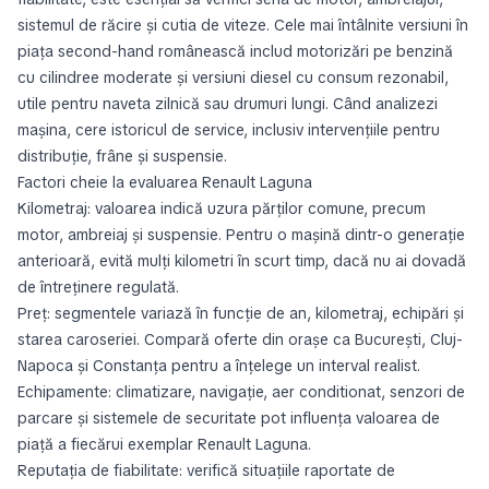
sistemul de răcire și cutia de viteze. Cele mai întâlnite versiuni în
piața second-hand românească includ motorizări pe benzină
cu cilindree moderate și versiuni diesel cu consum rezonabil,
utile pentru naveta zilnică sau drumuri lungi. Când analizezi
mașina, cere istoricul de service, inclusiv intervențiile pentru
distribuție, frâne și suspensie.
Factori cheie la evaluarea Renault Laguna
Kilometraj: valoarea indică uzura părților comune, precum
motor, ambreiaj și suspensie. Pentru o mașină dintr-o generație
anterioară, evită mulți kilometri în scurt timp, dacă nu ai dovadă
de întreținere regulată.
Preț: segmentele variază în funcție de an, kilometraj, echipări și
starea caroseriei. Compară oferte din orașe ca București, Cluj-
Napoca și Constanța pentru a înțelege un interval realist.
Echipamente: climatizare, navigație, aer conditionat, senzori de
parcare și sistemele de securitate pot influența valoarea de
piață a fiecărui exemplar Renault Laguna.
Reputația de fiabilitate: verifică situațiile raportate de