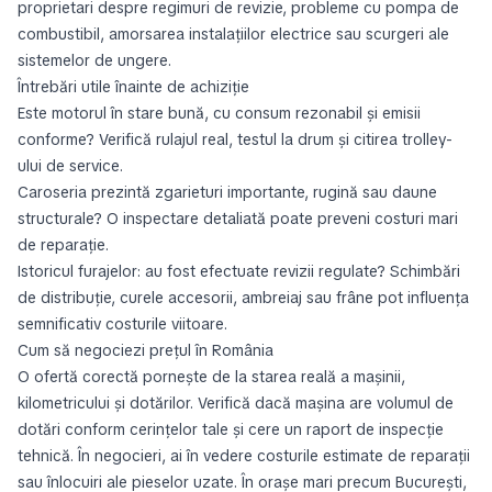
proprietari despre regimuri de revizie, probleme cu pompa de
combustibil, amorsarea instalațiilor electrice sau scurgeri ale
sistemelor de ungere.
Întrebări utile înainte de achiziție
Este motorul în stare bună, cu consum rezonabil și emisii
conforme? Verifică rulajul real, testul la drum și citirea trolley-
ului de service.
Caroseria prezintă zgarieturi importante, rugină sau daune
structurale? O inspectare detaliată poate preveni costuri mari
de reparație.
Istoricul furajelor: au fost efectuate revizii regulate? Schimbări
de distribuție, curele accesorii, ambreiaj sau frâne pot influența
semnificativ costurile viitoare.
Cum să negociezi prețul în România
O ofertă corectă pornește de la starea reală a mașinii,
kilometricului și dotărilor. Verifică dacă mașina are volumul de
dotări conform cerințelor tale și cere un raport de inspecție
tehnică. În negocieri, ai în vedere costurile estimate de reparații
sau înlocuiri ale pieselor uzate. În orașe mari precum București,