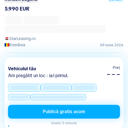
5.990 EUR
StarLeasing.ro
România
09 Iunie 2026
Preț
Vehiculul tău
– – –
Am pregătit un loc - ia-l primul.
Publică gratis acum
Gratis
·
5 minute