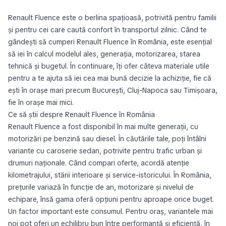
Renault Fluence este o berlina spațioasă, potrivită pentru familii
și pentru cei care caută confort în transportul zilnic. Când te
gândești să cumperi Renault Fluence în România, este esențial
să iei în calcul modelul ales, generația, motorizarea, starea
tehnică și bugetul. În continuare, îți ofer câteva materiale utile
pentru a te ajuta să iei cea mai bună decizie la achiziție, fie că
ești în orașe mari precum București, Cluj-Napoca sau Timișoara,
fie în orașe mai mici.
Ce să știi despre Renault Fluence în România
Renault Fluence a fost disponibil în mai multe generații, cu
motorizări pe benzină sau diesel. În căutările tale, poți întâlni
variante cu caroserie sedan, potrivite pentru trafic urban și
drumuri naționale. Când compari oferte, acordă atenție
kilometrajului, stării interioare și service-istoricului. În România,
prețurile variază în funcție de an, motorizare și nivelul de
echipare, însă gama oferă opțiuni pentru aproape orice buget.
Un factor important este consumul. Pentru oraș, variantele mai
noi pot oferi un echilibru bun între performanță și eficiență, în