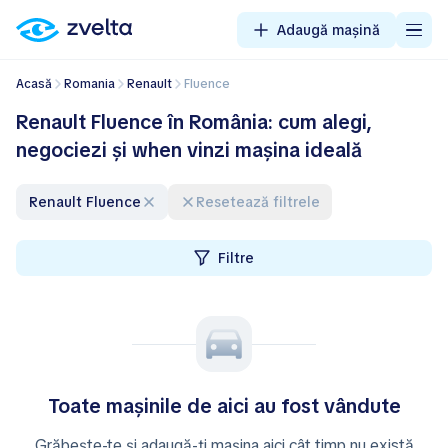
Adaugă mașină
Acasă
Romania
Renault
Fluence
Renault Fluence în România: cum alegi,
negociezi și when vinzi mașina ideală
Renault Fluence
Resetează filtrele
Filtre
Toate mașinile de aici au fost vândute
Grăbește-te și adaugă-ți mașina aici cât timp nu există