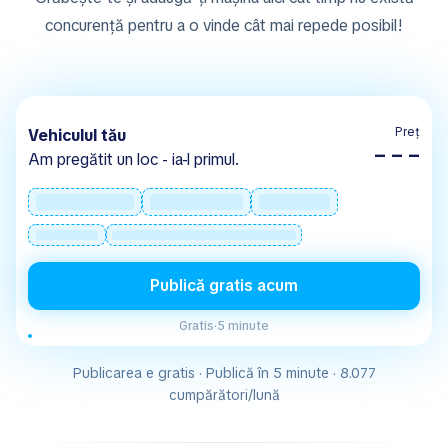
concurență pentru a o vinde cât mai repede posibil!
Preț
Vehiculul tău
– – –
Am pregătit un loc - ia-l primul.
Publică gratis acum
Gratis
·
5 minute
Publicarea e gratis · Publică în 5 minute · 8.077
cumpărători/lună