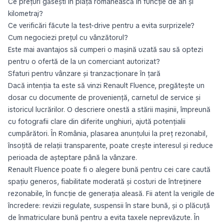
Ce prețuri găsești în piața românească în funcție de an și
kilometraj?
Ce verificări făcute la test-drive pentru a evita surprizele?
Cum negociezi prețul cu vânzătorul?
Este mai avantajos să cumperi o mașină uzată sau să optezi
pentru o ofertă de la un comerciant autorizat?
Sfaturi pentru vânzare și tranzacționare în țară
Dacă intenția ta este să vinzi Renault Fluence, pregătește un
dosar cu documente de proveniență, carnetul de service și
istoricul lucrărilor. O descriere onestă a stării mașinii, împreună
cu fotografii clare din diferite unghiuri, ajută potențialii
cumpărători. În România, plasarea anunțului la preț rezonabil,
însoțită de relații transparente, poate crește interesul și reduce
perioada de așteptare până la vânzare.
Renault Fluence poate fi o alegere bună pentru cei care caută
spațiu generos, fiabilitate moderată și costuri de întreținere
rezonabile, în funcție de generația aleasă. Fii atent la verigile de
încredere: revizii regulate, suspensii în stare bună, și o plăcuță
de înmatriculare bună pentru a evita taxele neprevăzute. În