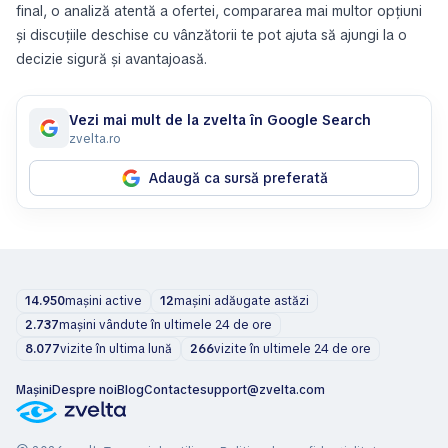
final, o analiză atentă a ofertei, compararea mai multor opțiuni
și discuțiile deschise cu vânzătorii te pot ajuta să ajungi la o
decizie sigură și avantajoasă.
Vezi mai mult de la zvelta în Google Search
zvelta.ro
Adaugă ca sursă preferată
14.950
mașini active
12
mașini adăugate astăzi
2.737
mașini vândute în ultimele 24 de ore
8.077
vizite în ultima lună
266
vizite în ultimele 24 de ore
Mașini
Despre noi
Blog
Contacte
support@zvelta.com