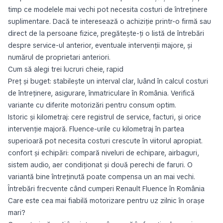
timp ce modelele mai vechi pot necesita costuri de întreținere
suplimentare. Dacă te interesează o achiziție printr-o firmă sau
direct de la persoane fizice, pregătește-ți o listă de întrebări
despre service-ul anterior, eventuale intervenții majore, și
numărul de proprietari anteriori.
Cum să alegi trei lucruri cheie, rapid
Preț și buget: stabilește un interval clar, luând în calcul costuri
de întreținere, asigurare, înmatriculare în România. Verifică
variante cu diferite motorizări pentru consum optim.
Istoric și kilometraj: cere registrul de service, facturi, și orice
intervenție majoră. Fluence-urile cu kilometraj în partea
superioară pot necesita costuri crescute în viitorul apropiat.
confort și echipări: compară niveluri de echipare, airbaguri,
sistem audio, aer condiționat și două perechi de faruri. O
variantă bine întreținută poate compensa un an mai vechi.
Întrebări frecvente când cumperi Renault Fluence în România
Care este cea mai fiabilă motorizare pentru uz zilnic în orașe
mari?