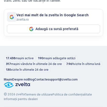
trafic zilnic sau de vacanțe în familie.
Vezi mai mult de la zvelta în Google Search
zvelta.ro
Adaugă ca sursă preferată
17.438
mașini active
190
mașini adăugate astăzi
317
mașini vândute în ultimele 24 de ore
7.961
vizite în ultima lună
130
vizite în ultimele 24 de ore
Mașini
Despre noi
Blog
Contacte
support@zvelta.com
© 2026 zvelta
Termeni de utilizare
Politica de confidențialitate
Informații pentru dealeri