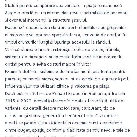
Sfaturi pentru cumpărare sau vânzare în piața românească
Alege o ofertă cu un istoric clar: revizii, schimburi de accesorii,
și eventual intervenții la structura șasiului.
Evaluează capacitatea de transport a familiilor sau grupurilor
numeroase: vei aprecia spațiul interior, senzatia de confort în
timpul drumurilor lungi și ușurința accesului la rânduri.
Verifică starea tehnică: ambreiajul, cutia de viteze, frânele,
sistemul de direcție și suspensiile trebuie să fie în parametri
optimi pentru a evita costuri majore în viitor.
Examină dotările: sistemele de infotainment, asistenta pentru
parcare, camerele video, senzori și sistemele de siguranță pot
influența ușurința utilizării zilnice și valoarea pe piață.
Dacă ești în căutare de Renault Espace în România, între anii
2015 și 2022, această direcție îți poate oferi o listă utilă de
variante, cu detalii despre motorizare, carburant, tip de
caroserie și starea generală a fiecărei oferte. O abordare
atentă te poate ajuta să identifici cea mai bună combinație
dintre buget, spațiu, confort și fiabilitate pentru nevoile tale de