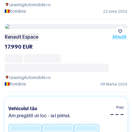
LeasingAutomobile.ro
România
22 Iunie 2026
Renault Espace
DEALER
17.990 EUR
LeasingAutomobile.ro
România
08 Martie 2026
Preț
Vehiculul tău
– – –
Am pregătit un loc - ia-l primul.