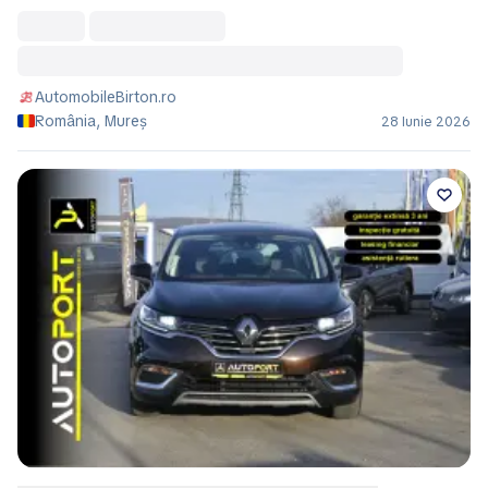
AutomobileBirton.ro
România, Mureș
28 Iunie 2026