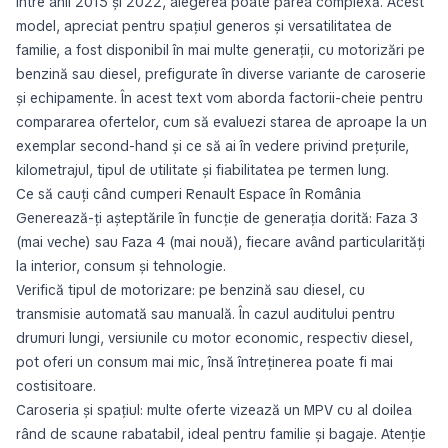
între anii 2015 și 2022, alegerea poate părea complexă. Acest
model, apreciat pentru spațiul generos și versatilitatea de
familie, a fost disponibil în mai multe generații, cu motorizări pe
benzină sau diesel, prefigurate în diverse variante de caroserie
și echipamente. În acest text vom aborda factorii-cheie pentru
compararea ofertelor, cum să evaluezi starea de aproape la un
exemplar second-hand și ce să ai în vedere privind prețurile,
kilometrajul, tipul de utilitate și fiabilitatea pe termen lung.
Ce să cauți când cumperi Renault Espace în România
Generează-ți așteptările în funcție de generația dorită: Faza 3
(mai veche) sau Faza 4 (mai nouă), fiecare având particularități
la interior, consum și tehnologie.
Verifică tipul de motorizare: pe benzină sau diesel, cu
transmisie automată sau manuală. În cazul auditului pentru
drumuri lungi, versiunile cu motor economic, respectiv diesel,
pot oferi un consum mai mic, însă întreținerea poate fi mai
costisitoare.
Caroseria și spațiul: multe oferte vizează un MPV cu al doilea
rând de scaune rabatabil, ideal pentru familie și bagaje. Atenție