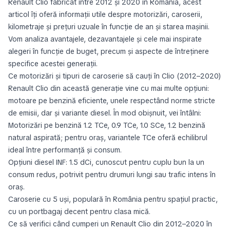
Renault Clio fabricat între 2012 și 2020 în România, acest
articol îți oferă informații utile despre motorizări, caroserii,
kilometraje și prețuri uzuale în funcție de an și starea mașinii.
Vom analiza avantajele, dezavantajele și cele mai inspirate
alegeri în funcție de buget, precum și aspecte de întreținere
specifice acestei generații.
Ce motorizări și tipuri de caroserie să cauți în Clio (2012–2020)
Renault Clio din această generație vine cu mai multe opțiuni:
motoare pe benzină eficiente, unele respectând norme stricte
de emisii, dar și variante diesel. În mod obișnuit, vei întâlni:
Motorizări pe benzină 1.2 TCe, 0.9 TCe, 1.0 SCe, 1.2 benzină
natural aspirată; pentru oraș, variantele TCe oferă echilibrul
ideal între performanță și consum.
Opțiuni diesel INF: 1.5 dCi, cunoscut pentru cuplu bun la un
consum redus, potrivit pentru drumuri lungi sau trafic intens în
oraș.
Caroserie cu 5 uși, populară în România pentru spațiul practic,
cu un portbagaj decent pentru clasa mică.
Ce să verifici când cumperi un Renault Clio din 2012–2020 în