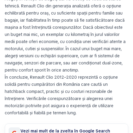
tehnică. Renault Clio din generația analizată oferă o opțiune
echilibrată pentru oraș, cu suficiente spații pentru familie sau
bagaje, iar fiabilitatea în timp poate să fie satisfăcătoare dacă
mașina a fost întreținută corespunzător. Dacă obiectivul este
un buget mai mic, un exemplar cu kilometraj în jurul valorilor
medii poate oferi economie, cu condiția unei verificări atente a
motorului, cutiei și suspensiilor. În cazul unui buget mai mare,
alegeți versiuni cu echipări superioare, cum ar fi sistemul de
navigație, senzori de parcare, sau aer condiționat dual-zone,
pentru confort sporit în orice anotimp.
În concluzie, Renault Clio 2012–2020 reprezintă o opțiune
solidă pentru cumpărători din România care caută un
hatchback compact, practic și cu costuri rezonabile de
întreținere. Verificările corespunzătoare și alegerea unei
motorizări potrivite pot asigura o experiență de utilizare
confortabilă și fiabilă pe termen lung.
Vezi mai mult de la zvelta în Google Search