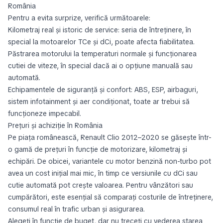
România
Pentru a evita surprize, verifică următoarele:
Kilometraj real și istoric de service: seria de întreținere, în
special la motoarelor TCe și dCi, poate afecta fiabilitatea.
Păstrarea motorului la temperaturi normale și funcționarea
cutiei de viteze, în special dacă ai o opțiune manuală sau
automată.
Echipamentele de siguranță și confort: ABS, ESP, airbaguri,
sistem infotainment și aer condiționat, toate ar trebui să
funcționeze impecabil.
Prețuri și achiziție în România
Pe piața românească, Renault Clio 2012–2020 se găsește într-
o gamă de prețuri în funcție de motorizare, kilometraj și
echipări. De obicei, variantele cu motor benzină non-turbo pot
avea un cost inițial mai mic, în timp ce versiunile cu dCi sau
cutie automată pot crește valoarea. Pentru vânzători sau
cumpărători, este esențial să comparați costurile de întreținere,
consumul real în trafic urban și asigurarea.
Alegeți în funcție de buget, dar nu treceți cu vederea starea