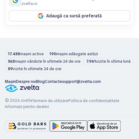
zvelta.ro
Adaugă ca sursă preferată
17.438
mașini active
190
mașini adăugate astăzi
363
mașini vândute în ultimele 24 de ore
7.961
vizite în ultima lună
89
vizite în ultimele 24 de ore
Mașini
Despre noi
Blog
Contacte
support@zvelta.com
© 2026 zvelta
Termeni de utilizare
Politica de confidențialitate
Informații pentru dealeri
GOLD BARS
partener în promovare