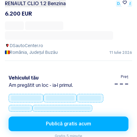
RENAULT CLIO 1.2 Benzina
DEALER
6.200 EUR
DSautoCenter.ro
România, Județul Buzău
11 Iulie 2026
Preț
Vehiculul tău
– – –
Am pregătit un loc - ia-l primul.
Publică gratis acum
Gratis
·
5 minute