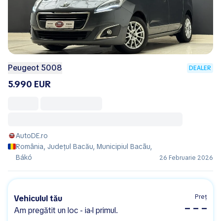
Peugeot 5008
DEALER
5.990 EUR
AutoDE.ro
România, Județul Bacău, Municipiul Bacãu,
Bákó
26 Februarie 2026
Preț
Vehiculul tău
– – –
Am pregătit un loc - ia-l primul.