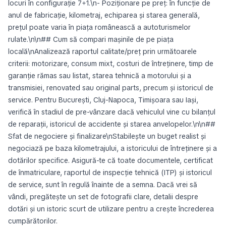
locuri în configurație 7+1.\n- Poziționare pe preț: în funcție de
anul de fabricație, kilometraj, echiparea și starea generală,
prețul poate varia în piața românească a autoturismelor
rulate.\n\n## Cum să compari mașinile de pe piața
locală\nAnalizează raportul calitate/preț prin următoarele
criterii: motorizare, consum mixt, costuri de întreținere, timp de
garanție rămas sau listat, starea tehnică a motorului și a
transmisiei, renovated sau original parts, precum și istoricul de
service. Pentru București, Cluj-Napoca, Timișoara sau Iași,
verifică în stadiul de pre-vânzare dacă vehiculul vine cu bilanțul
de reparații, istoricul de accidente și starea anvelopelor.\n\n##
Sfat de negociere și finalizare\nStabilește un buget realist și
negociază pe baza kilometrajului, a istoricului de întreținere și a
dotărilor specifice. Asigură-te că toate documentele, certificat
de înmatriculare, raportul de inspecție tehnică (ITP) și istoricul
de service, sunt în regulă înainte de a semna. Dacă vrei să
vândi, pregătește un set de fotografii clare, detalii despre
dotări și un istoric scurt de utilizare pentru a crește încrederea
cumpărătorilor.