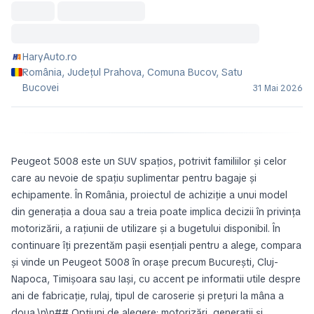
HaryAuto.ro
România, Județul Prahova, Comuna Bucov, Satu
Bucovei
31 Mai 2026
Peugeot 5008 este un SUV spațios, potrivit familiilor și celor
care au nevoie de spațiu suplimentar pentru bagaje și
echipamente. În România, proiectul de achiziție a unui model
din generația a doua sau a treia poate implica decizii în privința
motorizării, a rațiunii de utilizare și a bugetului disponibil. În
continuare îți prezentăm pașii esențiali pentru a alege, compara
și vinde un Peugeot 5008 în orașe precum București, Cluj-
Napoca, Timișoara sau Iași, cu accent pe informatii utile despre
ani de fabricație, rulaj, tipul de caroserie și prețuri la mâna a
doua.\n\n## Opțiuni de alegere: motorizări, generații și