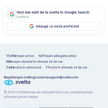
Vezi mai mult de la zvelta în Google Search
zvelta.ro
Adaugă ca sursă preferată
17.294
mașini active
127
mașini adăugate astăzi
383
mașini vândute în ultimele 24 de ore
7.684
vizite în ultima lună
77
vizite în ultimele 24 de ore
Mașini
Despre noi
Blog
Contacte
support@zvelta.com
© 2026 zvelta
Termeni de utilizare
Politica de confidențialitate
Informații pentru dealeri