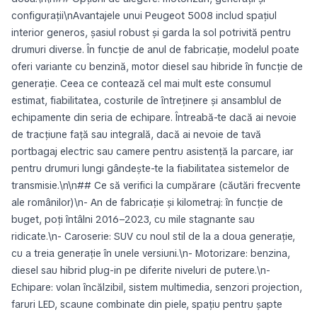
configurații\nAvantajele unui Peugeot 5008 includ spațiul
interior generos, șasiul robust și garda la sol potrivită pentru
drumuri diverse. În funcție de anul de fabricație, modelul poate
oferi variante cu benzină, motor diesel sau hibride în funcție de
generație. Ceea ce contează cel mai mult este consumul
estimat, fiabilitatea, costurile de întreținere și ansamblul de
echipamente din seria de echipare. Întreabă-te dacă ai nevoie
de tracțiune față sau integrală, dacă ai nevoie de tavă
portbagaj electric sau camere pentru asistență la parcare, iar
pentru drumuri lungi gândește-te la fiabilitatea sistemelor de
transmisie.\n\n## Ce să verifici la cumpărare (căutări frecvente
ale românilor)\n- An de fabricație și kilometraj: în funcție de
buget, poți întâlni 2016–2023, cu mile stagnante sau
ridicate.\n- Caroserie: SUV cu noul stil de la a doua generație,
cu a treia generație în unele versiuni.\n- Motorizare: benzina,
diesel sau hibrid plug-in pe diferite niveluri de putere.\n-
Echipare: volan încălzibil, sistem multimedia, senzori projection,
faruri LED, scaune combinate din piele, spațiu pentru șapte