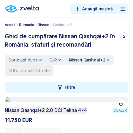
Adaugă mașină
Acasă
Romania
Nissan
Qashqai+2
Ghid de cumpărare Nissan Qashqai+2 în
2
România: sfaturi și recomandări
Sortează după
EUR
Nissan Qashqai+2
Resetează filtrele
Filtre
Nissan Qashqai+2 2.0 DCi Tekna 4×4
DEALER
11.750 EUR