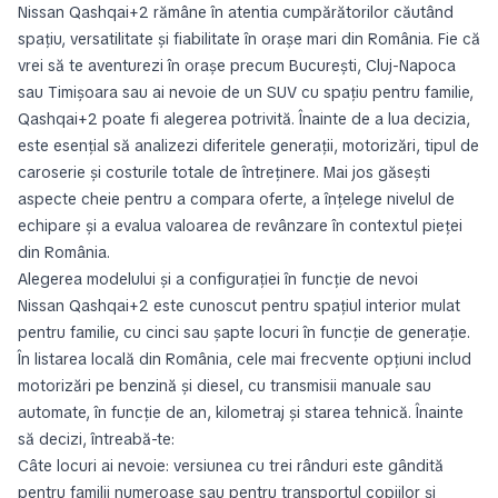
Nissan Qashqai+2 rămâne în atentia cumpărătorilor căutând
spațiu, versatilitate și fiabilitate în orașe mari din România. Fie că
vrei să te aventurezi în orașe precum București, Cluj-Napoca
sau Timișoara sau ai nevoie de un SUV cu spațiu pentru familie,
Qashqai+2 poate fi alegerea potrivită. Înainte de a lua decizia,
este esențial să analizezi diferitele generații, motorizări, tipul de
caroserie și costurile totale de întreținere. Mai jos găsești
aspecte cheie pentru a compara oferte, a înțelege nivelul de
echipare și a evalua valoarea de revânzare în contextul pieței
din România.
Alegerea modelului și a configurației în funcție de nevoi
Nissan Qashqai+2 este cunoscut pentru spațiul interior mulat
pentru familie, cu cinci sau șapte locuri în funcție de generație.
În listarea locală din România, cele mai frecvente opțiuni includ
motorizări pe benzină și diesel, cu transmisii manuale sau
automate, în funcție de an, kilometraj și starea tehnică. Înainte
să decizi, întreabă-te:
Câte locuri ai nevoie: versiunea cu trei rânduri este gândită
pentru familii numeroase sau pentru transportul copiilor și