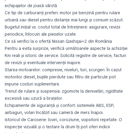
echipajelor de joasă vârstă.
Ce tip de carburanți preferi: motor pe benzină pentru rulare
urbană sau diesel pentru distanțe mai lungi și consum scăzut.
Bugetul inițial vs. costul total de întreținere: asigurare, revizii
periodice, înlocuiri ale pieselor uzate.
Ce să verifici la o ofertă Nissan Qashqai+2 din România
Pentru a evita surprize, verifică următoarele aspecte la achiziție:
Km reali și istoric de service. Solicită registre de service, facturi
de revizii și eventuale intervenții majore.
Starea motoarelor: compresie, niveluri, turi, scurgeri. În cazul
motorilor diesel, bujiile pierdute sau filtru de particule pot
impune costuri suplimentare.
Trenul de rulare și suspensia: zgomote la denivelări, rigiditate
excesivă sau uzură a brațelor.
Echipamente de siguranță și confort: sistemele ABS, ESP,
airbaguri, volan încălzit sau cameră de mers înapoi.
Istoricul de Caroserie: loviri, coroziune, vopsitorii repetate. O
inspecție vizuală și o testare la drum îți pot oferi indicii