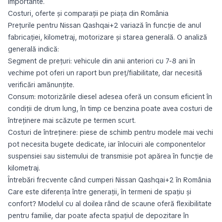
importante.
Costuri, oferte și comparații pe piața din România
Prețurile pentru Nissan Qashqai+2 variază în funcție de anul
fabricației, kilometraj, motorizare și starea generală. O analiză
generală indică:
Segment de prețuri: vehicule din anii anteriori cu 7-8 ani în
vechime pot oferi un raport bun preț/fiabilitate, dar necesită
verificări amănunțite.
Consum: motorizările diesel adesea oferă un consum eficient în
condiții de drum lung, în timp ce benzina poate avea costuri de
întreținere mai scăzute pe termen scurt.
Costuri de întreținere: piese de schimb pentru modele mai vechi
pot necesita bugete dedicate, iar înlocuiri ale componentelor
suspensiei sau sistemului de transmisie pot apărea în funcție de
kilometraj.
Întrebări frecvente când cumperi Nissan Qashqai+2 în România
Care este diferența între generații, în termeni de spațiu și
confort? Modelul cu al doilea rând de scaune oferă flexibilitate
pentru familie, dar poate afecta spațiul de depozitare în