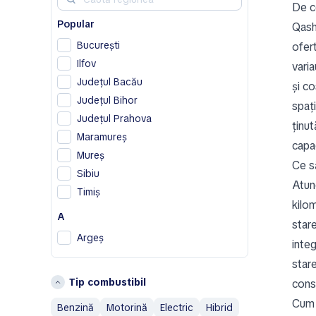
De c
Chrysler
Popular
Citroen
Qash
Cupra
București
ofer
Ilfov
varia
D
Județul Bacău
și co
Dodge
Județul Bihor
spați
DS
Județul Prahova
ținut
F
Maramureș
capa
Ferrari
Mureș
Ce să
Fiat
Sibiu
Atun
Timiș
G
kilom
A
Geely
stare
Genesis
Argeș
integ
H
B
star
Tip combustibil
Honda
cons
Bistrița-Năsăud
Hummer
Brașov
Cum 
Benzină
Motorină
Electric
Hibrid