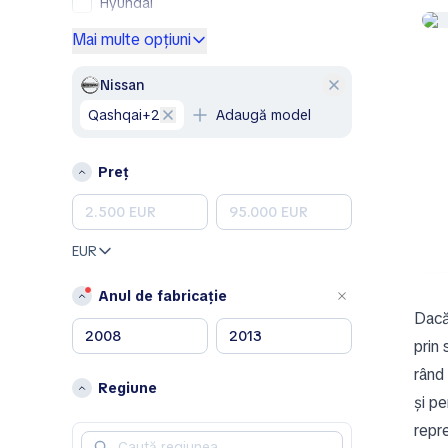
Hyundai
Mercedes-Benz
Mai multe opțiuni
Opel
Peugeot
Nissan
Renault
Qashqai+2
Adaugă model
Skoda
Volkswagen
Preț
Volvo
A
Aixam
EUR
Alfa Romeo
Anul de fabricație
Aston Martin
Dacă
B
prin 
Bentley
rând 
Regiune
și pe
C
repr
Chevrolet