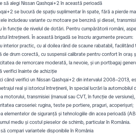
e să alegi Nissan Qashqai+2 în această perioadă
qai+2 se bucură de spațiu suplimentar în spate, fără a pierde man
tele includeau variante cu motoare pe benzină și diesel, transmis
u în funcție de nivelul de dotări. Pentru cumpărătorii români, asp
stul întreținerii. În această brigadă se înscriu argumente precum:
u interior practic, cu al doilea rând de scaune rabatabil, facilitân
ă de drum corectă, cu suspensii calibrate pentru confort în oraș și 
citatea de remorcare moderată, la nevoie, și un portbagaj genero
 verifici înainte de achiziție
ci când verifici un Nissan Qashqai+2 din intervalul 2008–2013, es
etrajul real și istoricul întreținerii, în special lucrări la automobilu
a motorului, transmisiei (manual sau CVT, în funcție de versiune),
ritatea caroseriei: rugina, teste pe portiere, praguri, acoperișuri;
ea elementelor de siguranță și tehnologiile din acea perioadă (AB
umul mediu și costul pieselor de schimb, particular în România.
să compari variantele disponibile în România