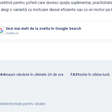
titivă pentru șoferii care doresc spațiu suplimentar, practicitate î
 alegi o variantă cu motoare diesel eficiente sau cu un motor pe b
Vezi mai mult de la zvelta în Google Search
zvelta.ro
284
mașini vândute în ultimele 24 de ore
7.851
vizite în ultima lună
itate
Informații pentru dealeri