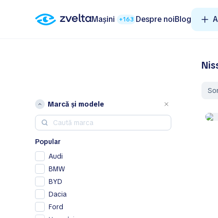
Mașini
Despre noi
Blog
A
+163
Nis
So
Marcă și modele
Popular
Audi
BMW
BYD
Dacia
Ford