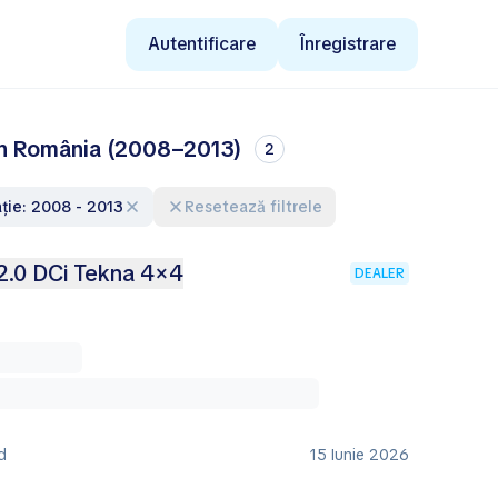
Autentificare
Înregistrare
 în România (2008–2013)
2
ație: 2008 - 2013
Resetează filtrele
2.0 DCi Tekna 4×4
DEALER
d
15 Iunie 2026