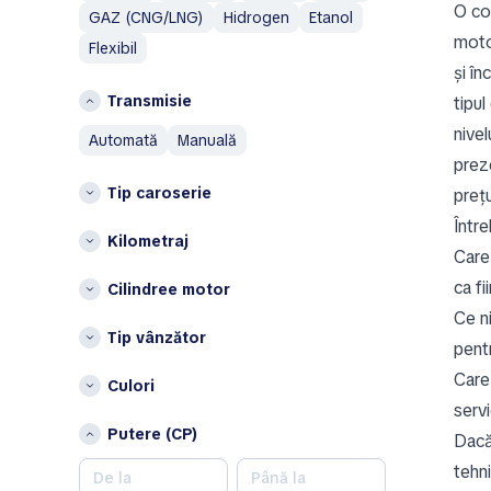
O com
I
C
GAZ (CNG/LNG)
Hidrogen
Etanol
motor
Ineos
Flexibil
Constanţa
și în
Isuzu
G
Transmisie
tipu
IVECO
Galați
nivel
automată
manuală
J
I
prez
Jaecoo
Ialomița
Tip caroserie
prețu
Jaguar
Iași
Într
Jeep
Kilometraj
Care
J
K
ca fi
Cilindree motor
Județul Alba
Kia
Ce n
Județul Arad
KTM
Tip vânzător
pentr
Județul Brăila
L
Județul Buzău
Care
Culori
Lamborghini
Județul Cluj
serv
Land Rover
Putere (CP)
Județul Dolj
Dacă 
Leapmotor
Județul Giurgiu
tehn
Lexus
Județul Gorj