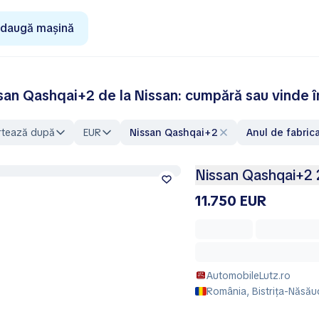
daugă mașină
san Qashqai+2 de la Nissan: cumpără sau vinde
rtează după
EUR
Nissan Qashqai+2
Anul de fabric
Nissan Qashqai+2 
11.750 EUR
AutomobileLutz.ro
România, Bistrița-Năsău