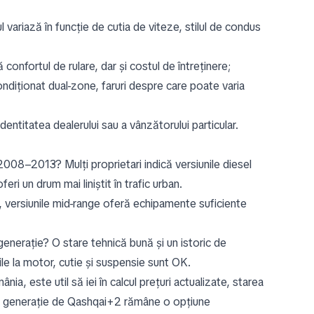
 variază în funcție de cutia de viteze, stilul de condus
onfortul de rulare, dar și costul de întreținere;
condiționat dual-zone, faruri despre care poate varia
identitatea dealerului sau a vânzătorului particular.
2008–2013? Mulți proprietari indică versiunile diesel
ri un drum mai liniștit în trafic urban.
l, versiunile mid-range oferă echipamente suficiente
enerație? O stare tehnică bună și un istoric de
le la motor, cutie și suspensie sunt OK.
, este util să iei în calcul prețuri actualizate, starea
stă generație de Qashqai+2 rămâne o opțiune