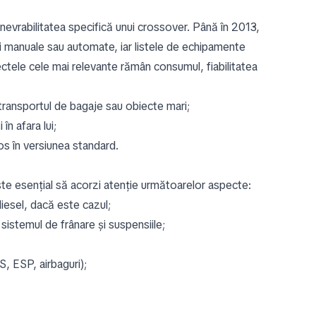
evrabilitatea specifică unui crossover. Până în 2013,
ii manuale sau automate, iar listele de echipamente
ectele cele mai relevante rămân consumul, fiabilitatea
d transportul de bagaje sau obiecte mari;
în afara lui;
s în versiunea standard.
te esențial să acorzi atenție următoarelor aspecte:
l diesel, dacă este cazul;
 sistemul de frânare și suspensiile;
S, ESP, airbaguri);