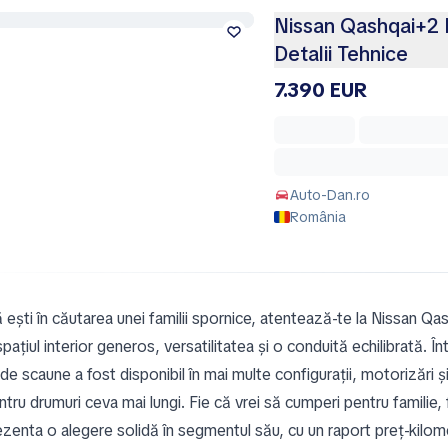
Nissan Qashqai+2 D
Detalii Tehnice
7.390 EUR
Auto-Dan.ro
România
 ești în căutarea unei familii spornice, atentează-te la Nissan Q
spațiul interior generos, versatilitatea și o conduită echilibrată. 
de scaune a fost disponibil în mai multe configurații, motorizări și 
ntru drumuri ceva mai lungi. Fie că vrei să cumperi pentru familie,
ezenta o alegere solidă în segmentul său, cu un raport preț-kilom