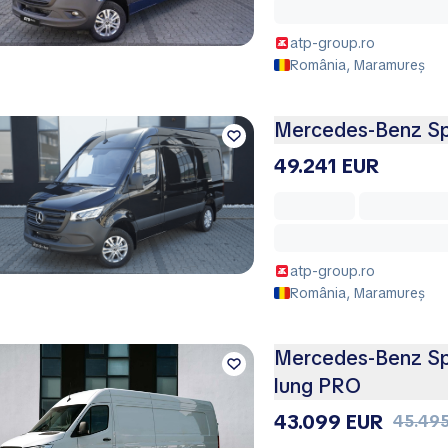
atp-group.ro
România, Maramureș
Mercedes-Benz Spr
49.241 EUR
atp-group.ro
România, Maramureș
Mercedes-Benz Spr
lung PRO
43.099 EUR
45.49