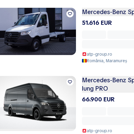
Mercedes-Benz Spr
51.616 EUR
atp-group.ro
România, Maramureș
Mercedes-Benz Spr
lung PRO
66.900 EUR
atp-group.ro