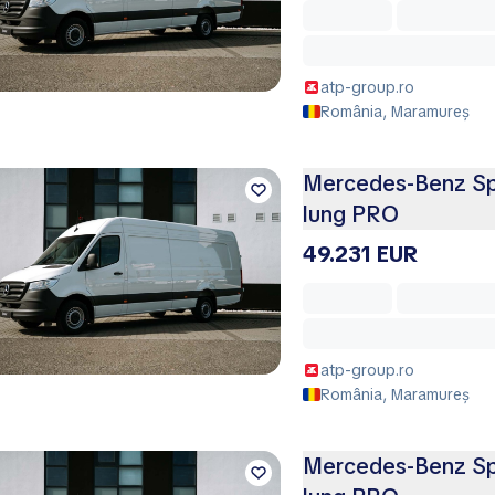
atp-group.ro
România, Maramureș
Mercedes-Benz Spr
lung PRO
49.231 EUR
atp-group.ro
România, Maramureș
Mercedes-Benz Spr