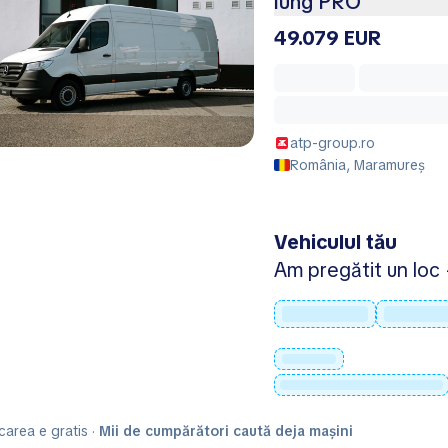
lung PRO
49.079 EUR
atp-group.ro
România, Maramureș
Vehiculul tău
Am pregătit un loc -
carea e gratis ·
Mii de cumpărători caută deja mașini