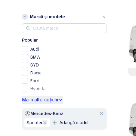
Marcă și modele
Popular
Audi
BMW
BYD
Dacia
Ford
Hyundai
Mercedes-Benz
Mai multe opțiuni
Opel
Peugeot
Mercedes-Benz
Renault
Sprinter
Adaugă model
Skoda