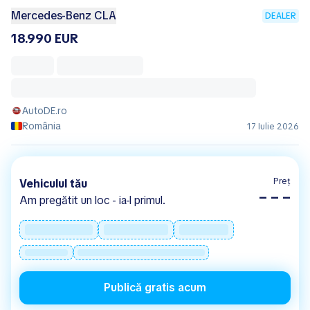
Mercedes-Benz CLA
DEALER
18.990 EUR
AutoDE.ro
România
17 Iulie 2026
Preț
Vehiculul tău
– – –
Am pregătit un loc - ia-l primul.
Publică gratis acum