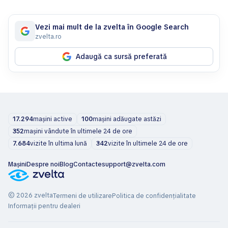
Vezi mai mult de la zvelta în Google Search
zvelta.ro
Adaugă ca sursă preferată
17.294
mașini active
100
mașini adăugate astăzi
352
mașini vândute în ultimele 24 de ore
7.684
vizite în ultima lună
342
vizite în ultimele 24 de ore
Mașini
Despre noi
Blog
Contacte
support@zvelta.com
© 2026 zvelta
Termeni de utilizare
Politica de confidențialitate
Informații pentru dealeri