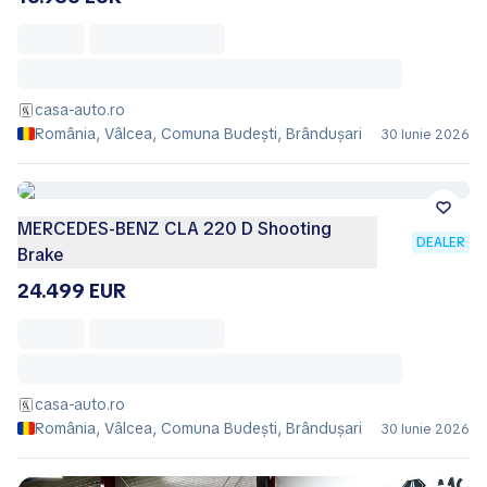
casa-auto.ro
România, Vâlcea, Comuna Budeşti, Brânduşari
30 Iunie 2026
MERCEDES-BENZ CLA 220 D Shooting
DEALER
Brake
24.499 EUR
casa-auto.ro
România, Vâlcea, Comuna Budeşti, Brânduşari
30 Iunie 2026