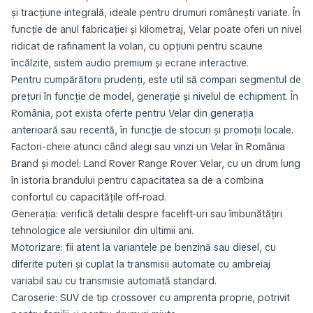
și tracțiune integrală, ideale pentru drumuri românești variate. În
funcție de anul fabricației și kilometraj, Velar poate oferi un nivel
ridicat de rafinament la volan, cu opțiuni pentru scaune
încălzite, sistem audio premium și ecrane interactive.
Pentru cumpărătorii prudenți, este util să compari segmentul de
prețuri în funcție de model, generație și nivelul de echipment. În
România, pot exista oferte pentru Velar din generația
anterioară sau recentă, în funcție de stocuri și promoții locale.
Factori-cheie atunci când alegi sau vinzi un Velar în România
Brand și model: Land Rover Range Rover Velar, cu un drum lung
în istoria brandului pentru capacitatea sa de a combina
confortul cu capacitățile off-road.
Generația: verifică detalii despre facelift-uri sau îmbunătățiri
tehnologice ale versiunilor din ultimii ani.
Motorizare: fii atent la variantele pe benzină sau diesel, cu
diferite puteri și cuplat la transmisii automate cu ambreiaj
variabil sau cu transmisie automată standard.
Caroserie: SUV de tip crossover cu amprenta proprie, potrivit