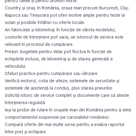
pentru familii și pentru drumuri mixte.
Country și oraș: în România, orașe mari precum București, Cluj-
Napoca sau Timișoara pot oferi motive ample pentru teste la
volan și posibile întâlniri cu oferte locale.
An fabricație și kilometraj: în funcție de vârsta modelului,
costurile de întreținere pot varia, iar istoricul de service este
relevant în procesul de cumpărare.
Prețuri: bugetele pentru Velar pot fluctua în funcție de
echipările incluse, de kilometraj și de starea generală a
vehiculului.
Sfaturi practice pentru cumpărare sau vânzare
Verifică motorul, cutia de viteze, sistemele de securitate și
sistemele de asistență la condus, plus starea pneurilor.
Solicită istoric de service complet și documente care să ateste
întreținerea regulată.
Ieși la probe de rulare în orașele mari din România pentru a simți
comportamentul suspensiei pe carosabilul românesc.
Compară oferte din mai multe surse pentru a evalua raportul
între preț și echipare.