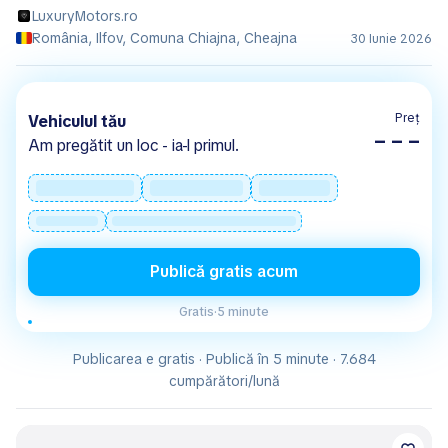
LuxuryMotors.ro
România, Ilfov, Comuna Chiajna, Cheajna
30 Iunie 2026
Preț
Vehiculul tău
– – –
Am pregătit un loc - ia-l primul.
Publică gratis acum
Gratis
·
5 minute
Publicarea e gratis · Publică în 5 minute · 7.684
cumpărători/lună