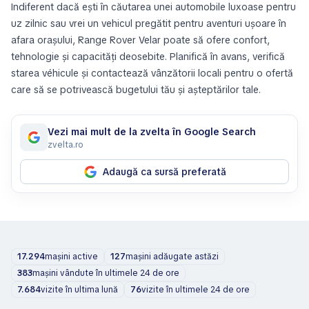
Indiferent dacă ești în căutarea unei automobile luxoase pentru
uz zilnic sau vrei un vehicul pregătit pentru aventuri ușoare în
afara orașului, Range Rover Velar poate să ofere confort,
tehnologie și capacități deosebite. Planifică în avans, verifică
starea véhicule și contactează vânzătorii locali pentru o ofertă
care să se potrivească bugetului tău și așteptărilor tale.
Vezi mai mult de la zvelta în Google Search
zvelta.ro
Adaugă ca sursă preferată
17.294
mașini active
127
mașini adăugate astăzi
383
mașini vândute în ultimele 24 de ore
7.684
vizite în ultima lună
76
vizite în ultimele 24 de ore