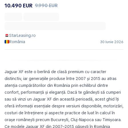
10.490 EUR
9.990 EUR
StarLeasing.ro
România
30 Iunie 2026
Jaguar XF este o berlină de clasă premium cu caracter
distinctiv, iar generațiile produse între 2007 și 2015 au atras
atenția cumpărătorilor din România prin echilibrul dintre
confort, performanță și eleganță. Dacă te gândești să cumperi
sau să vinzi un Jaguar XF din această perioadă, acest ghid îți
oferă informații esențiale despre versiuni disponibile, motorizări,
costuri de întreținere și aspecte practice de luat în calcul în
orașe românești precum București, Cluj-Napoca sau Timișoara.
Ce modele Jaguar XF din 2007–2015 găsești în România