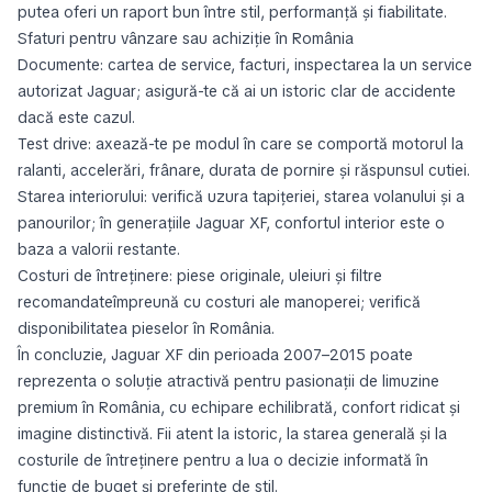
putea oferi un raport bun între stil, performanță și fiabilitate.
Sfaturi pentru vânzare sau achiziție în România
Documente: cartea de service, facturi, inspectarea la un service
autorizat Jaguar; asigură-te că ai un istoric clar de accidente
dacă este cazul.
Test drive: axează-te pe modul în care se comportă motorul la
ralanti, accelerări, frânare, durata de pornire și răspunsul cutiei.
Starea interiorului: verifică uzura tapițeriei, starea volanului și a
panourilor; în generațiile Jaguar XF, confortul interior este o
baza a valorii restante.
Costuri de întreținere: piese originale, uleiuri și filtre
recomandateîmpreună cu costuri ale manoperei; verifică
disponibilitatea pieselor în România.
În concluzie, Jaguar XF din perioada 2007–2015 poate
reprezenta o soluție atractivă pentru pasionații de limuzine
premium în România, cu echipare echilibrată, confort ridicat și
imagine distinctivă. Fii atent la istoric, la starea generală și la
costurile de întreținere pentru a lua o decizie informată în
funcție de buget și preferințe de stil.