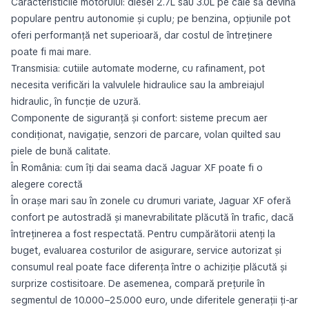
Caracteristicile motorului: diesel 2.7L sau 3.0L pe cale să devină
populare pentru autonomie și cuplu; pe benzina, opțiunile pot
oferi performanță net superioară, dar costul de întreținere
poate fi mai mare.
Transmisia: cutiile automate moderne, cu rafinament, pot
necesita verificări la valvulele hidraulice sau la ambreiajul
hidraulic, în funcție de uzură.
Componente de siguranță și confort: sisteme precum aer
condiționat, navigație, senzori de parcare, volan quilted sau
piele de bună calitate.
În România: cum îți dai seama dacă Jaguar XF poate fi o
alegere corectă
În orașe mari sau în zonele cu drumuri variate, Jaguar XF oferă
confort pe autostradă și manevrabilitate plăcută în trafic, dacă
întreținerea a fost respectată. Pentru cumpărătorii atenți la
buget, evaluarea costurilor de asigurare, service autorizat și
consumul real poate face diferența între o achiziție plăcută și
surprize costisitoare. De asemenea, compară prețurile în
segmentul de 10.000–25.000 euro, unde diferitele generații ți-ar