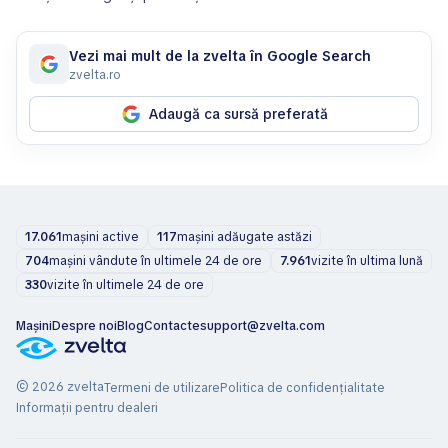
Vezi mai mult de la zvelta în Google Search
zvelta.ro
Adaugă ca sursă preferată
17.061
mașini active
117
mașini adăugate astăzi
704
mașini vândute în ultimele 24 de ore
7.961
vizite în ultima lună
330
vizite în ultimele 24 de ore
Mașini
Despre noi
Blog
Contacte
support@zvelta.com
© 2026 zvelta
Termeni de utilizare
Politica de confidențialitate
Informații pentru dealeri