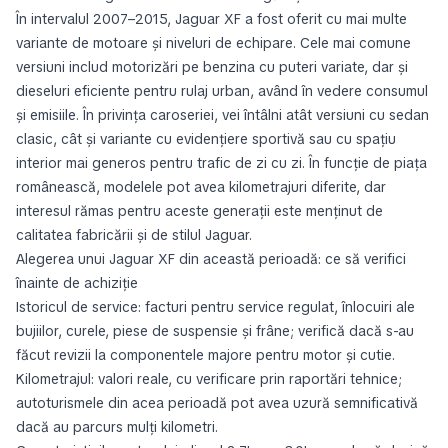
În intervalul 2007–2015, Jaguar XF a fost oferit cu mai multe
variante de motoare și niveluri de echipare. Cele mai comune
versiuni includ motorizări pe benzina cu puteri variate, dar și
dieseluri eficiente pentru rulaj urban, având în vedere consumul
și emisiile. În privința caroseriei, vei întâlni atât versiuni cu sedan
clasic, cât și variante cu evidențiere sportivă sau cu spațiu
interior mai generos pentru trafic de zi cu zi. În funcție de piața
românească, modelele pot avea kilometrajuri diferite, dar
interesul rămas pentru aceste generații este menținut de
calitatea fabricării și de stilul Jaguar.
Alegerea unui Jaguar XF din această perioadă: ce să verifici
înainte de achiziție
Istoricul de service: facturi pentru service regulat, înlocuiri ale
bujiilor, curele, piese de suspensie și frâne; verifică dacă s-au
făcut revizii la componentele majore pentru motor și cutie.
Kilometrajul: valori reale, cu verificare prin raportări tehnice;
autoturismele din acea perioadă pot avea uzură semnificativă
dacă au parcurs mulți kilometri.