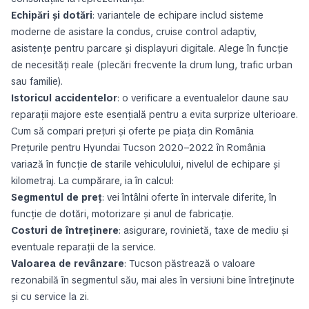
Echipări și dotări
: variantele de echipare includ sisteme
moderne de asistare la condus, cruise control adaptiv,
asistențe pentru parcare și displayuri digitale. Alege în funcție
de necesități reale (plecări frecvente la drum lung, trafic urban
sau familie).
Istoricul accidentelor
: o verificare a eventualelor daune sau
reparații majore este esențială pentru a evita surprize ulterioare.
Cum să compari prețuri și oferte pe piața din România
Prețurile pentru Hyundai Tucson 2020–2022 în România
variază în funcție de starile vehiculului, nivelul de echipare și
kilometraj. La cumpărare, ia în calcul:
Segmentul de preț
: vei întâlni oferte în intervale diferite, în
funcție de dotări, motorizare și anul de fabricație.
Costuri de întreținere
: asigurare, rovinietă, taxe de mediu și
eventuale reparații de la service.
Valoarea de revânzare
: Tucson păstrează o valoare
rezonabilă în segmentul său, mai ales în versiuni bine întreținute
și cu service la zi.