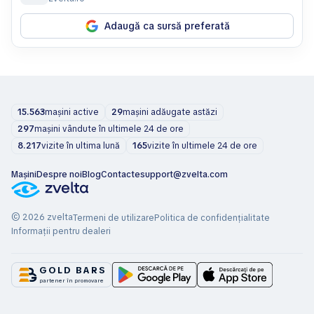
Adaugă ca sursă preferată
15.563
mașini active
29
mașini adăugate astăzi
297
mașini vândute în ultimele 24 de ore
8.217
vizite în ultima lună
165
vizite în ultimele 24 de ore
Mașini
Despre noi
Blog
Contacte
support@zvelta.com
© 2026 zvelta
Termeni de utilizare
Politica de confidențialitate
Informații pentru dealeri
GOLD BARS
partener în promovare