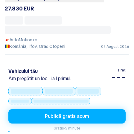
27.830 EUR
AutoMotion.ro
România, Ilfov, Oraş Otopeni
07 August 2026
Preț
Vehiculul tău
– – –
Am pregătit un loc - ia-l primul.
Publică gratis acum
Gratis
·
5 minute