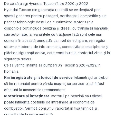
De ce să alegi Hyundai Tucson între 2020 și 2022
Hyundai Tucson din generația recentă se evidențiază prin
spațiul generos pentru pasageri, portbagajul competitiv și un
pachet tehnologic destul de cuprinzător. Motorizările
disponible pot include benzină și diesel, cu transmisii manuale
sau automate, iar variantele cu tracțiune față sunt cele mai
comune în această perioadă. La nivel de echipare, vei regăsi
sisteme moderne de infotainment, conectivitate smartphone și
plăci de siguranță activa, care contribuie la confortul zilnic și la
siguranța rutieră.
Ce să verifici înainte să cumperi un Tucson 2020–2022 în
România
Km înregistrate și istoricul de service
: kilometrajul ar trebui
să fie rezonabil pentru vârsta mașinii, iar service-ul să fi fost
efectuat la momentele recomandate.
Motorizare și întreținere
: motorul pe benzină sau diesel
poate influența costurile de întreținere și economia de
combustibil. Verifică consumul raportat în fișa tehnică și
consultațiile la reprezentanță.