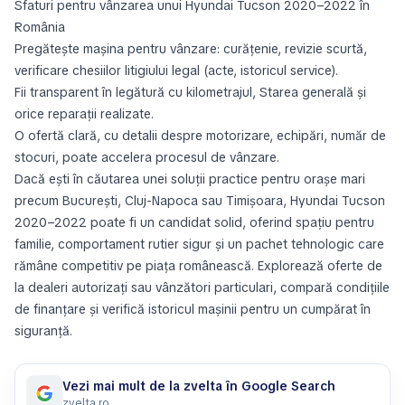
Sfaturi pentru vânzarea unui Hyundai Tucson 2020–2022 în
România
Pregătește mașina pentru vânzare: curățenie, revizie scurtă,
verificare chesiilor litigiului legal (acte, istoricul service).
Fii transparent în legătură cu kilometrajul, Starea generală și
orice reparații realizate.
O ofertă clară, cu detalii despre motorizare, echipări, număr de
stocuri, poate accelera procesul de vânzare.
Dacă ești în căutarea unei soluții practice pentru orașe mari
precum București, Cluj-Napoca sau Timișoara, Hyundai Tucson
2020–2022 poate fi un candidat solid, oferind spațiu pentru
familie, comportament rutier sigur și un pachet tehnologic care
rămâne competitiv pe piața românească. Explorează oferte de
la dealeri autorizați sau vânzători particulari, compară condițiile
de finanțare și verifică istoricul mașinii pentru un cumpărat în
siguranță.
Vezi mai mult de la zvelta în Google Search
zvelta.ro