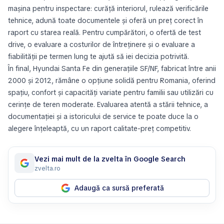
mașina pentru inspectare: curăță interiorul, rulează verificările
tehnice, adună toate documentele și oferă un preț corect în
raport cu starea reală. Pentru cumpărători, o ofertă de test
drive, o evaluare a costurilor de întreținere și o evaluare a
fiabilității pe termen lung te ajută să iei decizia potrivită.
În final, Hyundai Santa Fe din generațiile SF/NF, fabricat între anii
2000 și 2012, rămâne o opțiune solidă pentru Romania, oferind
spațiu, confort și capacități variate pentru familii sau utilizări cu
cerințe de teren moderate. Evaluarea atentă a stării tehnice, a
documentației și a istoricului de service te poate duce la o
alegere înțeleaptă, cu un raport calitate-preț competitiv.
Vezi mai mult de la zvelta în Google Search
zvelta.ro
Adaugă ca sursă preferată