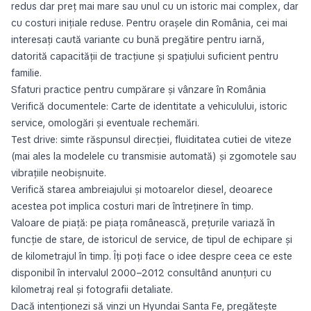
redus dar preț mai mare sau unul cu un istoric mai complex, dar
cu costuri inițiale reduse. Pentru orașele din România, cei mai
interesați caută variante cu bună pregătire pentru iarnă,
datorită capacității de tracțiune și spațiului suficient pentru
familie.
Sfaturi practice pentru cumpărare și vânzare în România
Verifică documentele: Carte de identitate a vehiculului, istoric
service, omologări și eventuale rechemări.
Test drive: simte răspunsul direcției, fluiditatea cutiei de viteze
(mai ales la modelele cu transmisie automată) și zgomotele sau
vibrațiile neobișnuite.
Verifică starea ambreiajului și motoarelor diesel, deoarece
acestea pot implica costuri mari de întreținere în timp.
Valoare de piață: pe piața românească, prețurile variază în
funcție de stare, de istoricul de service, de tipul de echipare și
de kilometrajul în timp. Îți poți face o idee despre ceea ce este
disponibil în intervalul 2000–2012 consultând anunțuri cu
kilometraj real și fotografii detaliate.
Dacă intenționezi să vinzi un Hyundai Santa Fe, pregătește