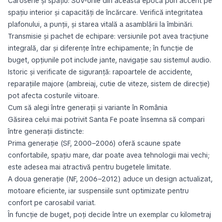
Caroserie și spațiu: SUV-urile din această epocă pun accent pe
spațiu interior și capacități de încărcare. Verifică integritatea
plafonului, a punții, și starea vitală a asamblării la îmbinări.
Transmisie și pachet de echipare: versiunile pot avea tracțiune
integrală, dar și diferențe între echipamente; în funcție de
buget, opțiunile pot include jante, navigație sau sistemul audio.
Istoric și verificate de siguranță: rapoartele de accidente,
reparațiile majore (ambreiaj, cutie de viteze, sistem de direcție)
pot afecta costurile viitoare.
Cum să alegi între generații și variante în România
Găsirea celui mai potrivit Santa Fe poate însemna să compari
între generații distincte:
Prima generație (SF, 2000–2006) oferă scaune spate
confortabile, spațiu mare, dar poate avea tehnologii mai vechi;
este adesea mai atractivă pentru bugetele limitate.
A doua generație (NF, 2006–2012) aduce un design actualizat,
motoare eficiente, iar suspensiile sunt optimizate pentru
confort pe carosabil variat.
În funcție de buget, poți decide între un exemplar cu kilometraj