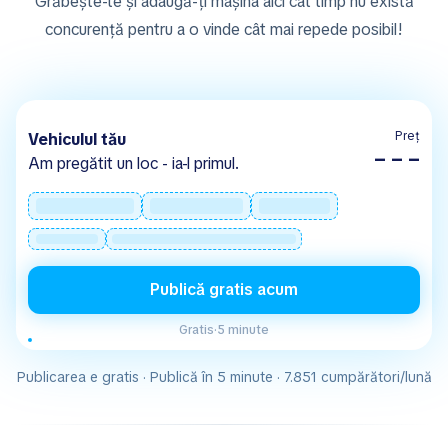
Grăbește-te și adaugă-ți mașina aici cât timp nu există
concurență pentru a o vinde cât mai repede posibil!
Preț
Vehiculul tău
– – –
Am pregătit un loc - ia-l primul.
Publică gratis acum
Gratis
·
5 minute
Publicarea e gratis · Publică în 5 minute · 7.851 cumpărători/lună