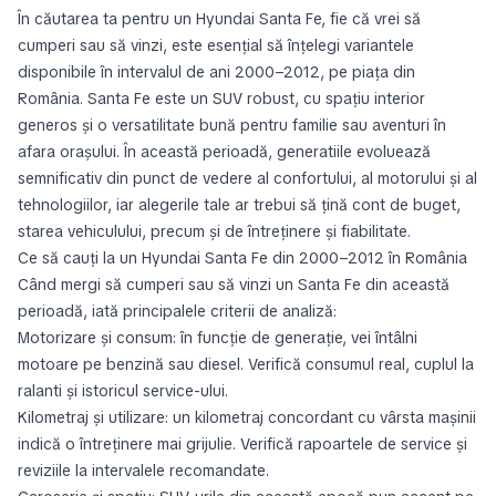
În căutarea ta pentru un Hyundai Santa Fe, fie că vrei să
cumperi sau să vinzi, este esențial să înțelegi variantele
disponibile în intervalul de ani 2000–2012, pe piața din
România. Santa Fe este un SUV robust, cu spațiu interior
generos și o versatilitate bună pentru familie sau aventuri în
afara orașului. În această perioadă, generatiile evoluează
semnificativ din punct de vedere al confortului, al motorului și al
tehnologiilor, iar alegerile tale ar trebui să țină cont de buget,
starea vehiculului, precum și de întreținere și fiabilitate.
Ce să cauți la un Hyundai Santa Fe din 2000–2012 în România
Când mergi să cumperi sau să vinzi un Santa Fe din această
perioadă, iată principalele criterii de analiză:
Motorizare și consum: în funcție de generație, vei întâlni
motoare pe benzină sau diesel. Verifică consumul real, cuplul la
ralanti și istoricul service-ului.
Kilometraj și utilizare: un kilometraj concordant cu vârsta mașinii
indică o întreținere mai grijulie. Verifică rapoartele de service și
reviziile la intervalele recomandate.