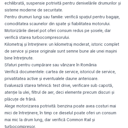
echilibrată, suspensie potrivită pentru denivelările drumurilor și
sisteme moderne de securitate.
Pentru drumuri lungi sau familie: verifică spațiul pentru bagaje,
comoditatea scaunelor din spate și fiabilitatea motorului.
Motorizările diesel pot oferi consum redus pe șosele, dar
verifică starea turbocompresorului.
Kilometraj și întreținere: un kilometraj moderat, istoric complet
de service și piese originale sunt semne bune ale unei mașini
bine întreținute.
Sfaturi pentru cumpărare sau vânzare în România
Verifică documentele: cartea de service, istoricul de service,
privatitatea active și eventualele daune anterioare.
Evaluează starea tehnică: test drive, verificare sub capotă,
atenție la ulei, filtrul de aer, deci elemente precum discuri și
plăcuțe de frână.
Alege motorizarea potrivită: benzina poate avea costuri mai
mici de întreținere, în timp ce dieselul poate oferi un consum
mai mic la drum lung, dar verifică Common Rail și
turbocompresor.