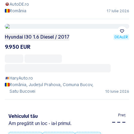
AutoDE.ro
România
17 Iulie 2026
Hyundai I30 1.6 Diesel / 2017
DEALER
9.950 EUR
HaryAuto.ro
România, Județul Prahova, Comuna Bucov,
Satu Bucovei
10 Iunie 2026
Preț
Vehiculul tău
– – –
Am pregătit un loc - ia-l primul.