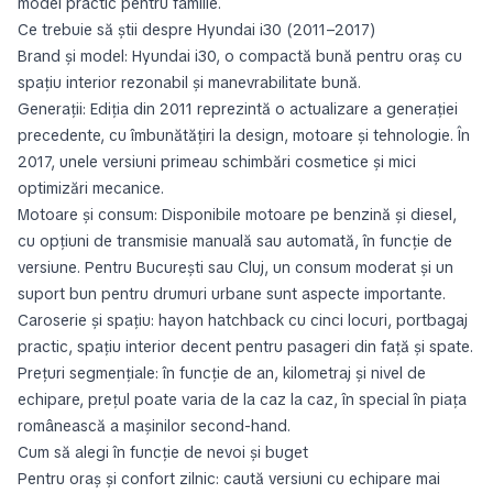
model practic pentru familie.
Ce trebuie să știi despre Hyundai i30 (2011–2017)
Brand și model: Hyundai i30, o compactă bună pentru oraș cu
spațiu interior rezonabil și manevrabilitate bună.
Generații: Ediția din 2011 reprezintă o actualizare a generației
precedente, cu îmbunătățiri la design, motoare și tehnologie. În
2017, unele versiuni primeau schimbări cosmetice și mici
optimizări mecanice.
Motoare și consum: Disponibile motoare pe benzină și diesel,
cu opțiuni de transmisie manuală sau automată, în funcție de
versiune. Pentru București sau Cluj, un consum moderat și un
suport bun pentru drumuri urbane sunt aspecte importante.
Caroserie și spațiu: hayon hatchback cu cinci locuri, portbagaj
practic, spațiu interior decent pentru pasageri din față și spate.
Prețuri segmențiale: în funcție de an, kilometraj și nivel de
echipare, prețul poate varia de la caz la caz, în special în piața
românească a mașinilor second-hand.
Cum să alegi în funcție de nevoi și buget
Pentru oraș și confort zilnic: caută versiuni cu echipare mai