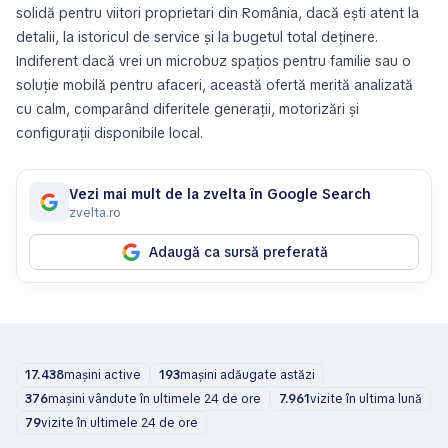
solidă pentru viitori proprietari din România, dacă ești atent la
detalii, la istoricul de service și la bugetul total deținere.
Indiferent dacă vrei un microbuz spațios pentru familie sau o
soluție mobilă pentru afaceri, această ofertă merită analizată
cu calm, comparând diferitele generații, motorizări și
configurații disponibile local.
Vezi mai mult de la zvelta în Google Search
zvelta.ro
Adaugă ca sursă preferată
17.438
mașini active
193
mașini adăugate astăzi
376
mașini vândute în ultimele 24 de ore
7.961
vizite în ultima lună
79
vizite în ultimele 24 de ore