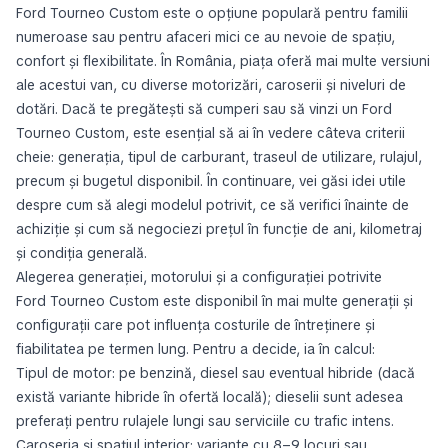
Ford Tourneo Custom este o opțiune populară pentru familii
numeroase sau pentru afaceri mici ce au nevoie de spațiu,
confort și flexibilitate. În România, piața oferă mai multe versiuni
ale acestui van, cu diverse motorizări, caroserii și niveluri de
dotări. Dacă te pregătești să cumperi sau să vinzi un Ford
Tourneo Custom, este esențial să ai în vedere câteva criterii
cheie: generația, tipul de carburant, traseul de utilizare, rulajul,
precum și bugetul disponibil. În continuare, vei găsi idei utile
despre cum să alegi modelul potrivit, ce să verifici înainte de
achiziție și cum să negociezi prețul în funcție de ani, kilometraj
și condiția generală.
Alegerea generației, motorului și a configurației potrivite
Ford Tourneo Custom este disponibil în mai multe generații și
configurații care pot influența costurile de întreținere și
fiabilitatea pe termen lung. Pentru a decide, ia în calcul:
Tipul de motor: pe benzină, diesel sau eventual hibride (dacă
există variante hibride în ofertă locală); dieselii sunt adesea
preferați pentru rulajele lungi sau serviciile cu trafic intens.
Caroseria și spațiul interior: variante cu 8–9 locuri sau