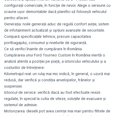
configurații comerciale, în funcție de nevoi. Alege o versiune cu
scaune ușor demontabile dacă planifici să folosești vehiculul
pentru afaceri.
Generația: noile generații aduc de regulă confort aviție, sistem
de infotainment actualizat și opțiuni avansate de securitate.
Compară specificațiile tehnice, precum capacitatea
portbagajului, consumul și nivelurile de siguranță.
Ce să verifici înainte de cumpărare în România
Cumpărarea unui Ford Tourneo Custom în România merită o
analiză atentă a poziției pe piață, a istoricului vehiculului și a
costurilor de întreținere:
Kilometrajul real: un rulaj mai mic indică, în general, o uzură mai
redusă, dar verifică și condiția anvelopelor, frânelor și
suspensiei.
Istoricul de service: verifică dacă au fost efectuate revizii
regulate, în special la cutia de viteze, soluțiile de evacuare și
sistemul de admisie.
Motorizarea: dieselii pot avea cerințe mai mari pentru filtrele de