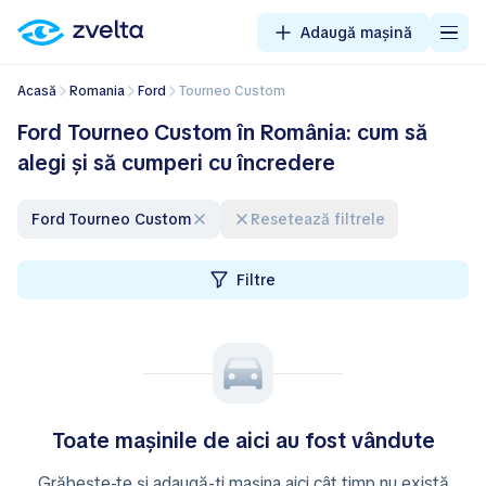
Adaugă mașină
Acasă
Romania
Ford
Tourneo Custom
Ford Tourneo Custom în România: cum să
alegi și să cumperi cu încredere
Ford Tourneo Custom
Resetează filtrele
Filtre
Toate mașinile de aici au fost vândute
Grăbește-te și adaugă-ți mașina aici cât timp nu există