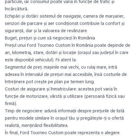
particule, iar consumul poate varia în funcție de trafic și
încărcătură.
Echipări și dotări: sistemul de navigație, camera de marșarier,
senzori de parcare și aer condiționat contribuie la confort și
siguranță, dar și la valoarea de revânzare.
Buget, prețuri și cum să negociezi în România
Prețul unui Ford Tourneo Custom în România poate depinde de
an, kilometraj, stare, dotări și locație (orașul sau județul în care
este disponibil vehiculul). Fii atent la:
Segmentul de preț: mașinile mai vechi, cu rulaj mare, intră
adesea în intervalul de prețuri mai accesibile, însă costurile de
întreținere pot crește pe plan pe termen lung.
Costuri de asigurare și înmatriculare: acestea pot varia în
funcție de motorizare, vârstă și utilizare (persoană fizică sau
firmă).
Timp de negociere: adună informații despre prețurile de listă
pentru modele similare în orașul tău și pregătește-ți o ofertă
realistă, menținând flexibilitatea.
În final, Ford Tourneo Custom poate reprezenta o alegere