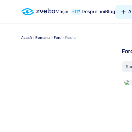
Mașini
Despre noi
Blog
A
+117
Acasă
Romania
Ford
Fiesta
For
So