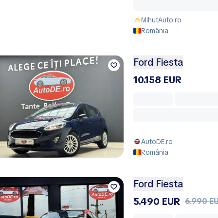
MihutAuto.ro
România
Ford Fiesta
10.158 EUR
AutoDE.ro
România
Ford Fiesta
5.490 EUR
6.990 E