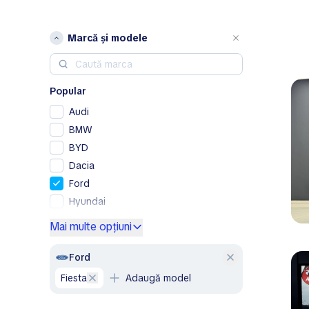
Marcă și modele
Popular
Audi
BMW
BYD
Dacia
Ford
Hyundai
Mercedes-Benz
Mai multe opțiuni
Opel
Peugeot
Ford
Renault
Fiesta
Adaugă model
Skoda