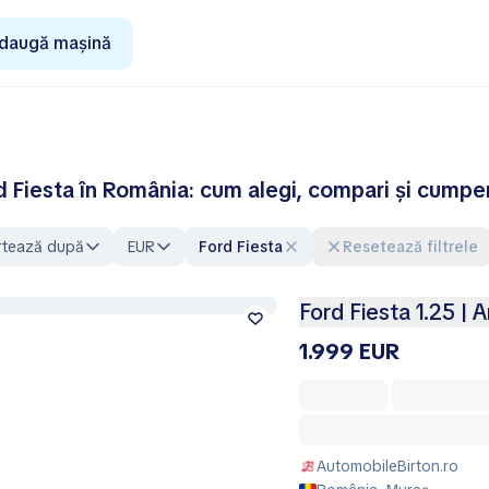
daugă mașină
d Fiesta în România: cum alegi, compari și cumpe
rtează după
EUR
Ford Fiesta
Resetează filtrele
Ford Fiesta 1.25 | 
1.999 EUR
AutomobileBirton.ro