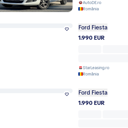
AutoDE.ro
România
Ford Fiesta
1.990 EUR
StarLeasing.ro
România
Ford Fiesta
1.990 EUR