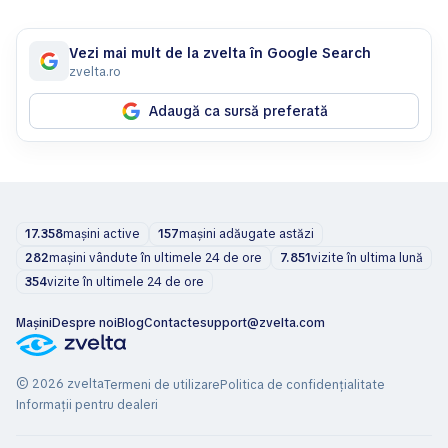
Vezi mai mult de la zvelta în Google Search
zvelta.ro
Adaugă ca sursă preferată
17.358
mașini active
157
mașini adăugate astăzi
282
mașini vândute în ultimele 24 de ore
7.851
vizite în ultima lună
354
vizite în ultimele 24 de ore
Mașini
Despre noi
Blog
Contacte
support@zvelta.com
© 2026 zvelta
Termeni de utilizare
Politica de confidențialitate
Informații pentru dealeri