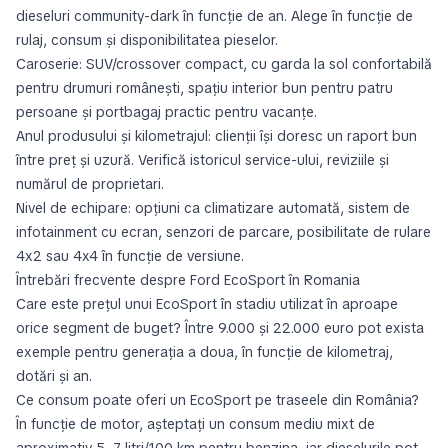
dieseluri community-dark în funcție de an. Alege în funcție de
rulaj, consum și disponibilitatea pieselor.
Caroserie: SUV/crossover compact, cu garda la sol confortabilă
pentru drumuri românești, spațiu interior bun pentru patru
persoane și portbagaj practic pentru vacanțe.
Anul produsului și kilometrajul: clienții își doresc un raport bun
între preț și uzură. Verifică istoricul service-ului, reviziile și
numărul de proprietari.
Nivel de echipare: opțiuni ca climatizare automată, sistem de
infotainment cu ecran, senzori de parcare, posibilitate de rulare
4x2 sau 4x4 în funcție de versiune.
Întrebări frecvente despre Ford EcoSport în Romania
Care este prețul unui EcoSport în stadiu utilizat în aproape
orice segment de buget? Între 9.000 și 22.000 euro pot exista
exemple pentru generația a doua, în funcție de kilometraj,
dotări și an.
Ce consum poate oferi un EcoSport pe traseele din România?
În funcție de motor, așteptați un consum mediu mixt de