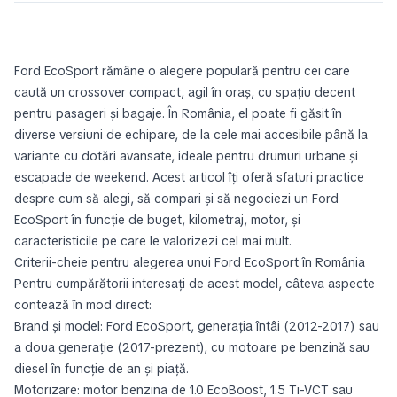
Ford EcoSport rămâne o alegere populară pentru cei care
caută un crossover compact, agil în oraș, cu spațiu decent
pentru pasageri și bagaje. În România, el poate fi găsit în
diverse versiuni de echipare, de la cele mai accesibile până la
variante cu dotări avansate, ideale pentru drumuri urbane și
escapade de weekend. Acest articol îți oferă sfaturi practice
despre cum să alegi, să compari și să negociezi un Ford
EcoSport în funcție de buget, kilometraj, motor, și
caracteristicile pe care le valorizezi cel mai mult.
Criterii-cheie pentru alegerea unui Ford EcoSport în România
Pentru cumpărătorii interesați de acest model, câteva aspecte
contează în mod direct:
Brand și model: Ford EcoSport, generația întâi (2012-2017) sau
a doua generație (2017-prezent), cu motoare pe benzină sau
diesel în funcție de an și piață.
Motorizare: motor benzina de 1.0 EcoBoost, 1.5 Ti-VCT sau