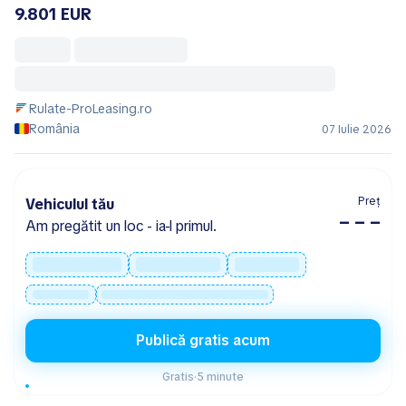
9.801 EUR
Rulate-ProLeasing.ro
România
07 Iulie 2026
Preț
Vehiculul tău
– – –
Am pregătit un loc - ia-l primul.
Publică gratis acum
Gratis
·
5 minute