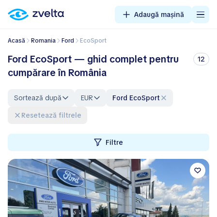
Adaugă mașină
Acasă
Romania
Ford
EcoSport
Ford EcoSport — ghid complet pentru
12
cumpărare în România
Sortează după
EUR
Ford EcoSport
Resetează filtrele
Filtre