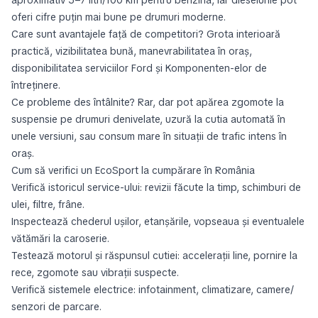
aproximativ 5–7 litri/100 km pentru benzina, iar dieselurile pot
oferi cifre puțin mai bune pe drumuri moderne.
Care sunt avantajele față de competitori? Grota interioară
practică, vizibilitatea bună, manevrabilitatea în oraș,
disponibilitatea serviciilor Ford și Komponenten-elor de
întreținere.
Ce probleme des întâlnite? Rar, dar pot apărea zgomote la
suspensie pe drumuri denivelate, uzură la cutia automată în
unele versiuni, sau consum mare în situații de trafic intens în
oraș.
Cum să verifici un EcoSport la cumpărare în România
Verifică istoricul service-ului: revizii făcute la timp, schimburi de
ulei, filtre, frâne.
Inspectează chederul ușilor, etanșările, vopseaua și eventualele
vătămări la caroserie.
Testează motorul și răspunsul cutiei: accelerații line, pornire la
rece, zgomote sau vibrații suspecte.
Verifică sistemele electrice: infotainment, climatizare, camere/
senzori de parcare.