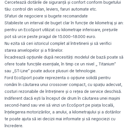
Cercetează dotările de siguranță și confort conform bugetului
tău: control din volan, leviers, faruri automate etc.
SFaturi de negociere si bugete recomandate
Stabileste un interval de buget clar în funcție de kilometraj și an:
pentru un EcoSport utilizat cu kilometraje inferioare, prețurile
pot să urce peste pragul de 15.000–18.000 euro.
Nu ezita să ceri istoricul complet al întretinerii și să verifici
starea anvelopelor și a frânelor.
Încadrează opțiunile după necesități: modelul de bază poate să
ofere toate funcțiile esențiale, în timp ce un nivel „ Titanium”
sau „ST-Line” poate aduce plusuri de tehnologie.
Ford EcoSport poate reprezenta o opțiune solidă pentru
români în căutarea unui crossover compact, cu spațiu adecvat,
costuri rezonabile de întreținere și o rețea de service deschisă.
Indiferent dacă ești la început de drum în căutarea unei mașini
second-hand sau vrei să vinzi un EcoSport pe piața locală,
înțelegerea motorizărilor, a anului, a kilometrajului și a dotărilor
te poate ajuta să iei decizii mai informate și să negociezi cu
încredere.