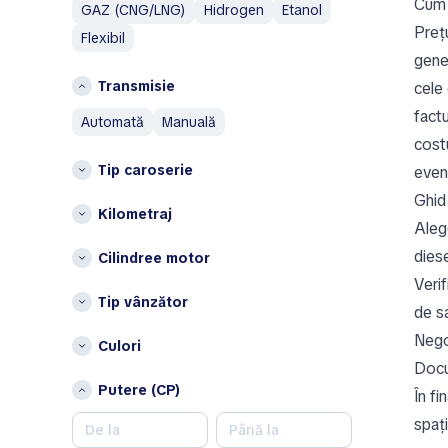
Cum s
I
C
GAZ (CNG/LNG)
Hidrogen
Etanol
Prețu
Ineos
Flexibil
Constanţa
gene
Isuzu
G
Transmisie
cele 
IVECO
Galați
factu
automată
manuală
J
I
cost
Jaecoo
Ialomița
Tip caroserie
even
Jaguar
Iași
Ghid
Jeep
Kilometraj
Alege
J
K
diese
Cilindree motor
Județul Alba
Kia
Verif
Județul Arad
KTM
Tip vânzător
de s
Județul Brăila
L
Județul Buzău
Nego
Culori
Lamborghini
Județul Cluj
Docum
Land Rover
Putere (CP)
Județul Dolj
În f
Leapmotor
Județul Giurgiu
spați
Lexus
Județul Gorj