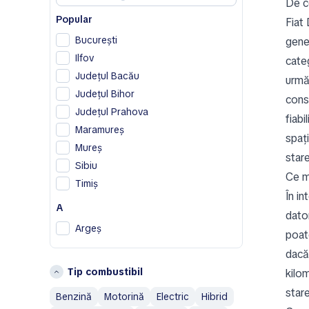
De c
Chrysler
Popular
Citroen
Fiat
Cupra
București
gener
Ilfov
categ
D
Județul Bacău
urmă
Dodge
Județul Bihor
consu
DS
Județul Prahova
fiab
F
Maramureș
spați
Ferrari
Mureș
star
Fiat
Sibiu
Ce mo
Timiș
G
În in
A
Geely
dator
Genesis
Argeș
poate
H
B
dacă 
Tip combustibil
Honda
kilo
Bistrița-Năsăud
Hummer
Brașov
stare
Benzină
Motorină
Electric
Hibrid