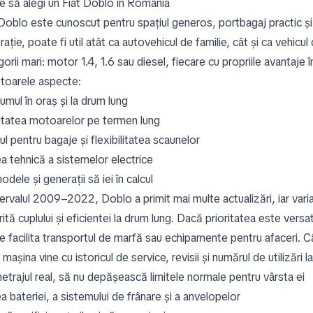
e să alegi un Fiat Doblo în România
 Doblo este cunoscut pentru spațiul generos, portbagaj practic și 
ație, poate fi util atât ca autovehicul de familie, cât și ca vehicu
orii mari: motor 1.4, 1.6 sau diesel, fiecare cu propriile avantaje
toarele aspecte:
mul în oraș și la drum lung
ilitatea motoarelor pe termen lung
ul pentru bagaje și flexibilitatea scaunelor
ea tehnică a sistemelor electrice
dele și generații să iei în calcul
tervalul 2009–2022, Doblo a primit mai multe actualizări, iar vari
ită cuplului și eficientei la drum lung. Dacă prioritatea este vers
 facilita transportul de marfă sau echipamente pentru afaceri. Cân
mașina vine cu istoricul de service, revisii și numărul de utilizări l
metrajul real, să nu depășească limitele normale pentru vârsta ei
a bateriei, a sistemului de frânare și a anvelopelor