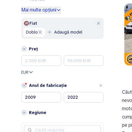
Mercedes-Benz
Mai multe opțiuni
Opel
Peugeot
Fiat
Renault
Doblo
Adaugă model
Skoda
Volkswagen
Preț
Volvo
A
Aixam
EUR
Alfa Romeo
Anul de fabricație
Aston Martin
Căut
B
nevo
Bentley
motor
Regiune
cumpe
C
pe p
Chevrolet