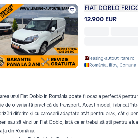
FIAT DOBLO FRIG
12.900 EUR
leasing-autoUtilitare.ro
România, Ilfov, Comuna
area unui Fiat Doblo în România poate fi ocazia perfectă pentru fa
ie de o variantă practică de transport. Acest model, fabricat într
izări diferite și cu caroserii adaptate atât pentru oraș, cât și p
ri sau să vinzi un Fiat Doblo, iată ce ar trebui să știi pentru a l
iața din România.