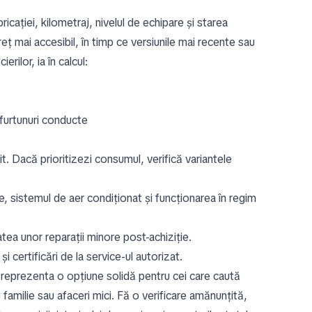
icației, kilometraj, nivelul de echipare și starea
 mai accesibil, în timp ce versiunile mai recente sau
rilor, ia în calcul:
 furtunuri conducte
t. Dacă prioritizezi consumul, verifică variantele
e, sistemul de aer condiționat și funcționarea în regim
ea unor reparații minore post-achiziție.
i certificări de la service-ul autorizat.
 reprezenta o opțiune solidă pentru cei care caută
 familie sau afaceri mici. Fă o verificare amănunțită,