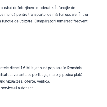
costuri de întreținere moderate. În funcție de
l de muncă pentru transportul de mărfuri ușoare. În trei
 în funcție de utilizare. Cumpărătorii urmăresc frecvent
antele diesel 1.6 Multijet sunt populare în România
atilitatea, varianta cu portbagaj mare și podea plată
d vizualizezi oferte, verifică:
a service-ul autorizat