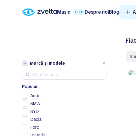
Mașini
Despre noi
Blog
A
+128
Fia
So
Marcă și modele
Popular
Audi
BMW
BYD
Dacia
Ford
Hyundai