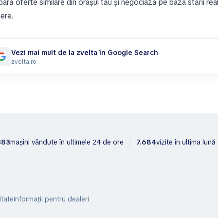
ră oferte similare din orașul tău și negociază pe baza stării reale 
nere.
Vezi mai mult de la zvelta în Google Search
zvelta.ro
383
mașini vândute în ultimele 24 de ore
7.684
vizite în ultima lună
itate
Informații pentru dealeri