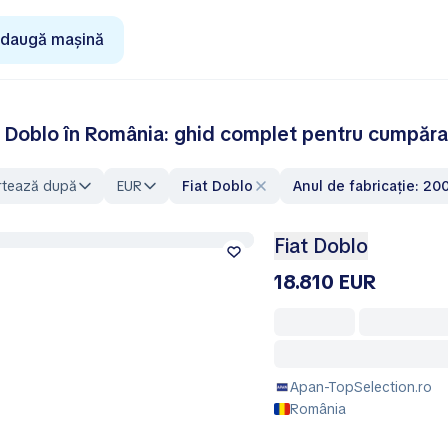
daugă mașină
t Doblo în România: ghid complet pentru cumpăr
rtează după
EUR
Fiat Doblo
Anul de fabricație: 2
Fiat Doblo
18.810 EUR
Apan-TopSelection.ro
România