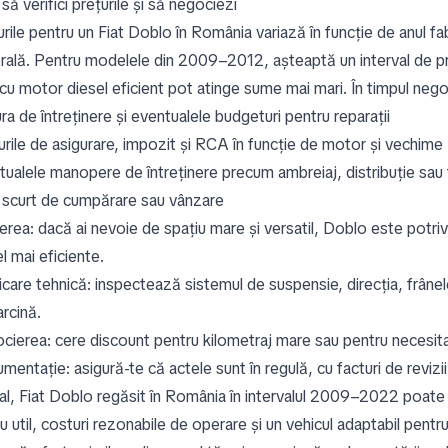
ă verifici prețurile și să negociezi
rile pentru un Fiat Doblo în România variază în funcție de anul fabr
rală. Pentru modelele din 2009–2012, așteaptă un interval de preț
cu motor diesel eficient pot atinge sume mai mari. În timpul negocie
ra de întreținere și eventualele budgeturi pentru reparații
urile de asigurare, impozit și RCA în funcție de motor și vechime
tualele manopere de întreținere precum ambreiaj, distribuție sau
 scurt de cumpărare sau vânzare
rea: dacă ai nevoie de spațiu mare și versatil, Doblo este potrivi
l mai eficiente.
icare tehnică: inspectează sistemul de suspensie, direcția, frânel
arcină.
cierea: cere discount pentru kilometraj mare sau pentru necesitat
entație: asigură-te că actele sunt în regulă, cu facturi de revizii ș
inal, Fiat Doblo regăsit în România în intervalul 2009–2022 poate
u util, costuri rezonabile de operare și un vehicul adaptabil pentru