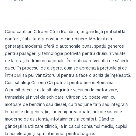
31 Mai 2026
Când cauți un Citroen C5 în România, te gândești probabil la
confort, fiabilitate și costuri de întreținere. Modelul din
generația modernă oferă o autonomie bună, spațiu generos
pentru pasageri și tehnologie potrivită pentru drumuri variate,
de la oraș la drumuri naționale. În continuare vei afla ce să iei în
calcul în procesul de alegere, cum se apreciază prețurile și ce
întrebări să pui vânzătorului pentru a face o achiziție înțeleaptă.
Cum să alegi Citroen C5 potrivit pentru tine în România
O primă decizie este să alegi între versiuni de motorizare,
transmisie și nivel de echipare. Citroen C5 poate veni cu
motoare pe benzină sau diesel, cu tracțiune față sau integrală
în funcție de generație, iar echiparea poate include sisteme
moderne de asistență, infotainment și comfort. Când te
gândești la utilizare zilnică, ia în calcul consumul mediu, cuplul
la accelerație și spațiul interior pentru bagaje.