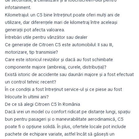
de securitate, a climatizării și a touchscreen-ului pentru
infotainment.
Kilometrajul: un C5 bine întreținut poate oferi mulți ani de
utilizare, dar diferențele mari de kilometraj între aceleași
generații pot afecta valoarea.
Întrebări utile pentru vânzător sau dealer
Ce generație de Citroen C5 este automobilul: II sau III,
motorizare, tip transmisie?
Care este istoricul reviziilor și dacă au fost schimbate
componente majore (ambreiaj, curele, distribuția)?
Există istoric de accidente sau daunări majore și a fost efectuat
un control tehnic recent?
În ce condiții a fost întreținut service-ul și ce piese au fost
înlocuite în ultimii ani?
De ce să alegi Citroen C5 în România
Dacă vrei un model cu confort ridicat pe distanțe lungi, spațiu
bun pentru pasageri și o manevrabilitate aerodinamică, C5
poate fi o opțiune solidă. În plus, ofertele locale pot include
pachete de echipare variate, astfel încât să găsești un