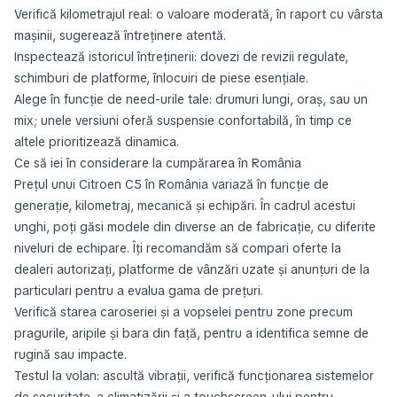
Verifică kilometrajul real: o valoare moderată, în raport cu vârsta
mașinii, sugerează întreținere atentă.
Inspectează istoricul întreținerii: dovezi de revizii regulate,
schimburi de platforme, înlocuiri de piese esențiale.
Alege în funcție de need-urile tale: drumuri lungi, oraș, sau un
mix; unele versiuni oferă suspensie confortabilă, în timp ce
altele prioritizează dinamica.
Ce să iei în considerare la cumpărarea în România
Prețul unui Citroen C5 în România variază în funcție de
generație, kilometraj, mecanică și echipări. În cadrul acestui
unghi, poți găsi modele din diverse an de fabricație, cu diferite
niveluri de echipare. Îți recomandăm să compari oferte la
dealeri autorizați, platforme de vânzări uzate și anunțuri de la
particulari pentru a evalua gama de prețuri.
Verifică starea caroseriei și a vopselei pentru zone precum
pragurile, aripile și bara din față, pentru a identifica semne de
rugină sau impacte.
Testul la volan: ascultă vibrații, verifică funcționarea sistemelor