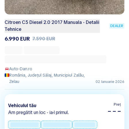
Citroen C5 Diesel 2.0 2017 Manuala - Detalii
DEALER
Tehnice
6.990 EUR
7.590 EUR
Auto-Dan.ro
România, Județul Sălaj, Municipiul Zalãu,
Zelau
02 Ianuarie 2026
Preț
Vehiculul tău
– – –
Am pregătit un loc - ia-l primul.