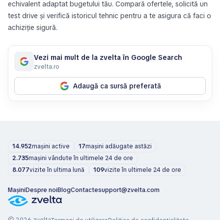
echivalent adaptat bugetului tău. Compară ofertele, solicită un
test drive și verifică istoricul tehnic pentru a te asigura că faci o
achiziție sigură.
Vezi mai mult de la zvelta în Google Search
zvelta.ro
Adaugă ca sursă preferată
14.952
mașini active
17
mașini adăugate astăzi
2.735
mașini vândute în ultimele 24 de ore
8.077
vizite în ultima lună
109
vizite în ultimele 24 de ore
Mașini
Despre noi
Blog
Contacte
support@zvelta.com