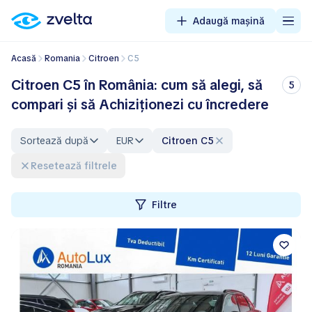
Adaugă mașină
Acasă
Romania
Citroen
C5
Citroen C5 în România: cum să alegi, să
5
compari și să Achiziționezi cu încredere
Sortează după
EUR
Citroen C5
Resetează filtrele
Filtre