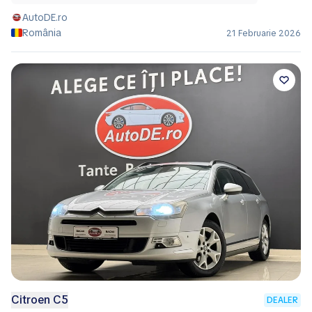
AutoDE.ro
România
21 Februarie 2026
Citroen C5
DEALER