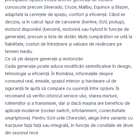
cunoscute precum Silverado, Cruze, Malibu, Equinox și Blazer,
adaptate la cerințele de spațiu, confort și eficiență. Când iei
decizia, ia în calcul: tipul de caroserie (berline, SUV, pickup),
motorul disponibil (benzină, motorină sau hybrid în funcție de
generație), precum și lista de dotări. Mulți cumpărători se uită la
fiabilitate, costuri de întreținere și valoare de revânzare pe
termen mediu.
Ce să știi despre generații și motorizări
Cada generație poate aduce modificări semnificative în design,
tehnologie și eficiență. În România, informațiile despre
consumul real, emisiile, spațiul interior și hardware-ul de
siguranță te ajută să compare cu ușurință între opțiuni. Îți
recomand să verifici istoricul service-ului, starea mixturii,
rulmenților și a transmisiei, dar și dacă mașina are beneficiu de
aplicații moderne (rocker switch, infotainment, conectivitate
smartphone). Pentru SUV-urile Chevrolet, alege între variante cu
tracțiune față față sau integrală, în funcție de condițiile de drum
din sezonul rece.