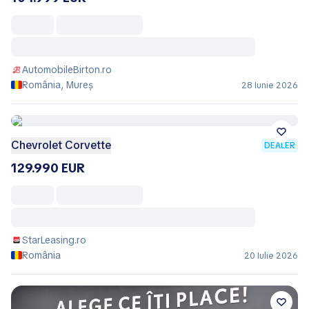
AutomobileBirton.ro
România, Mureș
28 Iunie 2026
Chevrolet Corvette
DEALER
129.990 EUR
StarLeasing.ro
România
20 Iulie 2026