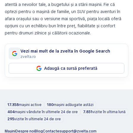
atentă a nevoilor tale, a bugetului și a stării mașinii. Fie că
optezi pentru o mașină de familie, un SUV pentru aventuri în
afara orașului sau o versiune mai sportivă, piața locală oferă
opțiuni cu un echilibru bun între preț, fiabilitate și confort
pentru drumuri zilnice și călătorii ocazionale.
Vezi mai mult de la zvelta în Google Search
zvelta.ro
Adaugă ca sursă preferată
17.358
mașini active
180
mașini adăugate astăzi
404
mașini vândute în ultimele 24 de ore
7.851
vizite în ultima lună
295
vizite în ultimele 24 de ore
Mașini
Despre noi
Blog
Contacte
support@zvelta.com