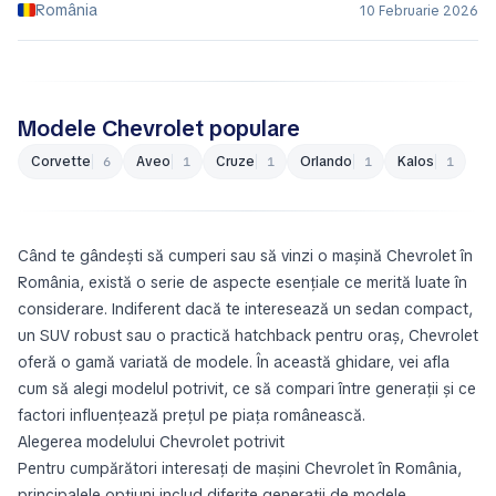
România
10 Februarie 2026
Modele Chevrolet populare
Corvette
Aveo
Cruze
Orlando
Kalos
6
1
1
1
1
Când te gândești să cumperi sau să vinzi o mașină Chevrolet în
România, există o serie de aspecte esențiale ce merită luate în
considerare. Indiferent dacă te interesează un sedan compact,
un SUV robust sau o practică hatchback pentru oraș, Chevrolet
oferă o gamă variată de modele. În această ghidare, vei afla
cum să alegi modelul potrivit, ce să compari între generații și ce
factori influențează prețul pe piața românească.
Alegerea modelului Chevrolet potrivit
Pentru cumpărători interesați de mașini Chevrolet în România,
principalele opțiuni includ diferite generații de modele