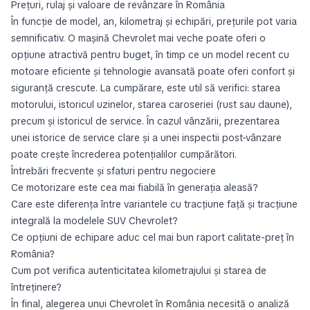
Prețuri, rulaj și valoare de revânzare în România
În funcție de model, an, kilometraj și echipări, prețurile pot varia
semnificativ. O mașină Chevrolet mai veche poate oferi o
opțiune atractivă pentru buget, în timp ce un model recent cu
motoare eficiente și tehnologie avansată poate oferi confort și
siguranță crescute. La cumpărare, este util să verifici: starea
motorului, istoricul uzinelor, starea caroseriei (rust sau daune),
precum și istoricul de service. În cazul vânzării, prezentarea
unei istorice de service clare și a unei inspectii post-vânzare
poate crește încrederea potențialilor cumpărători.
Întrebări frecvente și sfaturi pentru negociere
Ce motorizare este cea mai fiabilă în generația aleasă?
Care este diferența între variantele cu tracțiune față și tracțiune
integrală la modelele SUV Chevrolet?
Ce opțiuni de echipare aduc cel mai bun raport calitate-preț în
România?
Cum pot verifica autenticitatea kilometrajului și starea de
întreținere?
În final, alegerea unui Chevrolet în România necesită o analiză