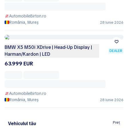
AutomobileBirton.ro
România, Mureș
28 Iunie 2026
BMW X5 M50i XDrive | Head-Up Display |
DEALER
Harman/Kardon | LED
63.999 EUR
AutomobileBirton.ro
România, Mureș
28 Iunie 2026
Preț
Vehiculul tău