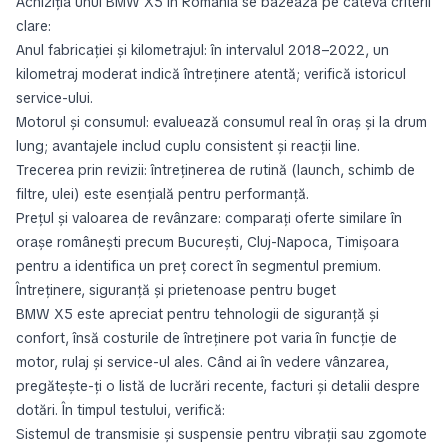
Achiziția unui BMW X5 în România se bazează pe câteva criterii
clare:
Anul fabricației și kilometrajul: în intervalul 2018–2022, un
kilometraj moderat indică întreținere atentă; verifică istoricul
service-ului.
Motorul și consumul: evaluează consumul real în oraș și la drum
lung; avantajele includ cuplu consistent și reacții line.
Trecerea prin revizii: întreținerea de rutină (launch, schimb de
filtre, ulei) este esențială pentru performanță.
Prețul și valoarea de revânzare: comparați oferte similare în
orașe românești precum București, Cluj-Napoca, Timișoara
pentru a identifica un preț corect în segmentul premium.
Întreținere, siguranță și prietenoase pentru buget
BMW X5 este apreciat pentru tehnologii de siguranță și
confort, însă costurile de întreținere pot varia în funcție de
motor, rulaj și service-ul ales. Când ai în vedere vânzarea,
pregătește-ți o listă de lucrări recente, facturi și detalii despre
dotări. În timpul testului, verifică:
Sistemul de transmisie și suspensie pentru vibrații sau zgomote