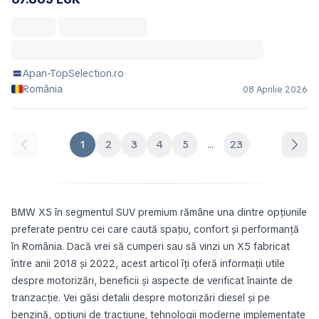
Apan-TopSelection.ro
România
08 Aprilie 2026
1
2
3
4
5
...
23
BMW X5 în segmentul SUV premium rămâne una dintre opțiunile
preferate pentru cei care caută spațiu, confort și performanță
în România. Dacă vrei să cumperi sau să vinzi un X5 fabricat
între anii 2018 și 2022, acest articol îți oferă informații utile
despre motorizări, beneficii și aspecte de verificat înainte de
tranzacție. Vei găsi detalii despre motorizări diesel și pe
benzină, opțiuni de tracțiune, tehnologii moderne implementate