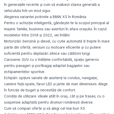
în generațiile recente și cum să evaluezi starea generală a
vehiculului într-un mod sigur.
Alegerea variantei potrivite a BMW X5 în România
Pentru o achiziție inteligentă, gândește-te la scopul principal al
mașinii: familie, business sau aventuri în afara orașului. În cazul
modelelor între 2018 și 2022, vei întâlni:
Motorizări: benzină și diesel, cu cutie automată 8 trepte în mare
parte din ofertă; versiuni cu motoare eficiente și cu putere
suficientă pentru deplasări zilnice sau călătorii lungi.
Caroserie: SUV cu o înălțime confortabilă, spațiu generos
pentru pasageri și portbagaj adaptat bagajelor sau
echipamentelor sportive.
Echipări: opțiuni variate de asistenți la condus, navigație,
camere față-spate, faruri LED și jante de mari dimensiuni. Alege
în funcție de buget și necesități de confort.
Condiții de utilizare: ideale atât în oraș, cât și pe trasee, cu o
suspensie adaptată pentru drumuri românești diverse.
Cum să compari oferte și să alegi cel mai bun X5