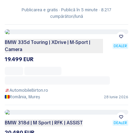
Publicarea e gratis · Publică în 5 minute · 8.217
cumpărători/lună
BMW 335d Touring | XDrive | M-Sport |
DEALER
Camera
19.499 EUR
AutomobileBirton.ro
România, Mureș
28 Iunie 2026
BMW 318d | M Sport | RFK | ASSIST
DEALER
20.480 EUR