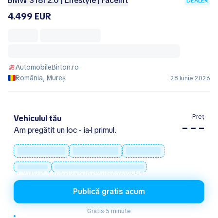
BMW 318i 2.0 | Lifestyle | Facelift
DEALER
4.499 EUR
AutomobileBirton.ro
România, Mureș
28 Iunie 2026
Preț
Vehiculul tău
– – –
Am pregătit un loc - ia-l primul.
Publică gratis acum
Gratis
·
5 minute