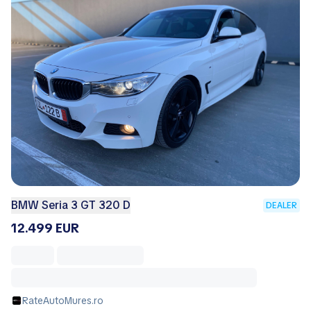
BMW Seria 3 GT 320 D
DEALER
12.499 EUR
RateAutoMures.ro