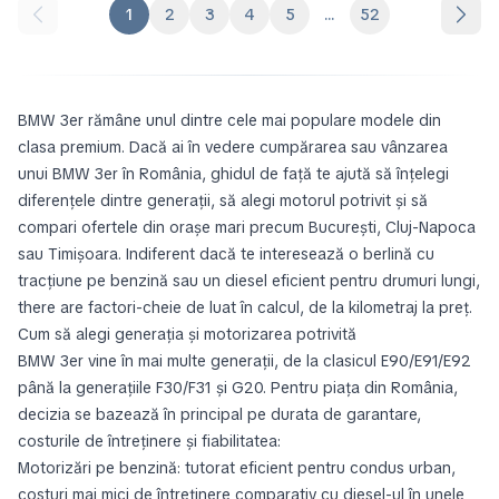
1
2
3
4
5
...
52
BMW 3er rămâne unul dintre cele mai populare modele din
clasa premium. Dacă ai în vedere cumpărarea sau vânzarea
unui BMW 3er în România, ghidul de față te ajută să înțelegi
diferențele dintre generații, să alegi motorul potrivit și să
compari ofertele din orașe mari precum București, Cluj-Napoca
sau Timișoara. Indiferent dacă te interesează o berlină cu
tracțiune pe benzină sau un diesel eficient pentru drumuri lungi,
there are factori-cheie de luat în calcul, de la kilometraj la preț.
Cum să alegi generația și motorizarea potrivită
BMW 3er vine în mai multe generații, de la clasicul E90/E91/E92
până la generațiile F30/F31 și G20. Pentru piața din România,
decizia se bazează în principal pe durata de garantare,
costurile de întreținere și fiabilitatea:
Motorizări pe benzină: tutorat eficient pentru condus urban,
costuri mai mici de întreținere comparativ cu diesel-ul în unele