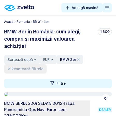
Adaugă mașină
Acasă
Romania
BMW
3er
BMW 3er în România: cum alegi,
1.300
compari și maximizii valoarea
achiziției
Sortează după
EUR
BMW 3er
Resetează filtrele
Filtre
BMW SERIA 320i SEDAN 2012-Trapa
Panoramica-Gps Navi-Faruri Led-
DEALER
236.000Km