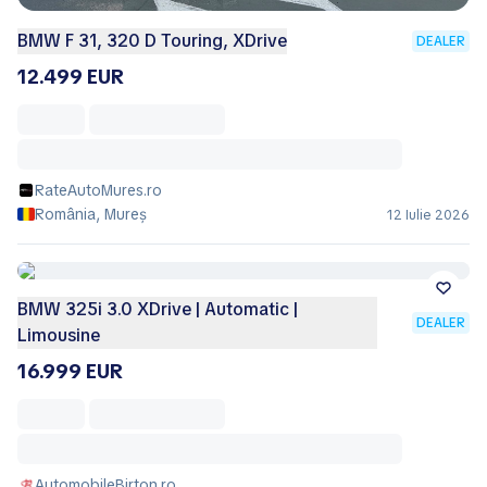
BMW F 31, 320 D Touring, XDrive
DEALER
12.499 EUR
RateAutoMures.ro
România, Mureș
12 Iulie 2026
BMW 325i 3.0 XDrive | Automatic |
DEALER
Limousine
16.999 EUR
AutomobileBirton.ro