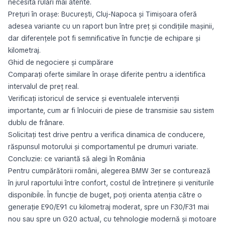
necesita rulări mai atente.
Prețuri în orașe: București, Cluj-Napoca și Timișoara oferă
adesea variante cu un raport bun între preț și condițiile maşinii,
dar diferențele pot fi semnificative în funcție de echipare și
kilometraj.
Ghid de negociere și cumpărare
Comparați oferte similare în orașe diferite pentru a identifica
intervalul de preț real.
Verificați istoricul de service și eventualele intervenții
importante, cum ar fi înlocuiri de piese de transmisie sau sistem
dublu de frânare.
Solicitați test drive pentru a verifica dinamica de conducere,
răspunsul motorului și comportamentul pe drumuri variate.
Concluzie: ce variantă să alegi în România
Pentru cumpărătorii români, alegerea BMW 3er se conturează
în jurul raportului între confort, costul de întreținere și veniturile
disponibile. În funcție de buget, poți orienta atenția către o
generație E90/E91 cu kilometraj moderat, spre un F30/F31 mai
nou sau spre un G20 actual, cu tehnologie modernă și motoare