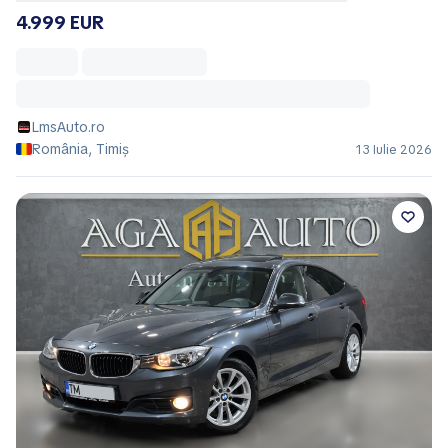
4.999 EUR
LmsAuto.ro
România, Timiș
13 Iulie 2026