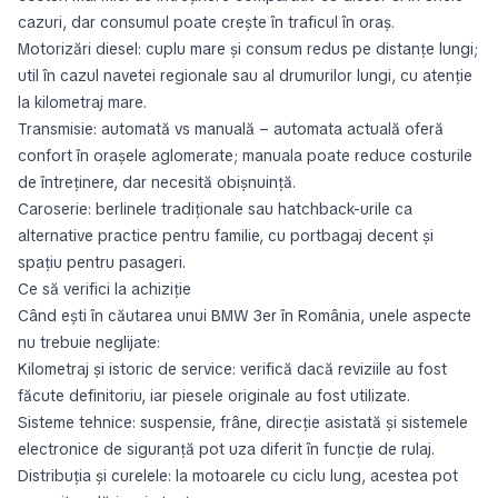
cazuri, dar consumul poate crește în traficul în oraș.
Motorizări diesel: cuplu mare și consum redus pe distanțe lungi;
util în cazul navetei regionale sau al drumurilor lungi, cu atenție
la kilometraj mare.
Transmisie: automată vs manuală – automata actuală oferă
confort în orașele aglomerate; manuala poate reduce costurile
de întreținere, dar necesită obișnuință.
Caroserie: berlinele tradiționale sau hatchback-urile ca
alternative practice pentru familie, cu portbagaj decent și
spațiu pentru pasageri.
Ce să verifici la achiziție
Când ești în căutarea unui BMW 3er în România, unele aspecte
nu trebuie neglijate:
Kilometraj și istoric de service: verifică dacă reviziile au fost
făcute definitoriu, iar piesele originale au fost utilizate.
Sisteme tehnice: suspensie, frâne, direcție asistată și sistemele
electronice de siguranță pot uza diferit în funcție de rulaj.
Distribuția și curelele: la motoarele cu ciclu lung, acestea pot