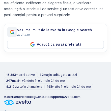
mai eficiente. Indiferent de alegerea finală, o verificare
amănunțită a istoricului de service și un test drive corect sunt
pașii esențiali pentru a preveni surprizele.
Vezi mai mult de la zvelta în Google Search
zvelta.ro
Adaugă ca sursă preferată
15.563
mașini active
29
mașini adăugate astăzi
297
mașini vândute în ultimele 24 de ore
8.217
vizite în ultima lună
165
vizite în ultimele 24 de ore
Mașini
Despre noi
Blog
Contacte
support@zvelta.com