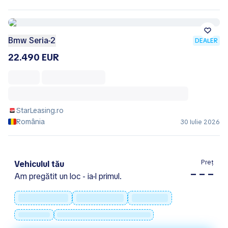
Bmw Seria-2
DEALER
22.490 EUR
StarLeasing.ro
România
30 Iulie 2026
Preț
Vehiculul tău
– – –
Am pregătit un loc - ia-l primul.