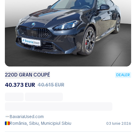
220D GRAN COUPÉ
DEALER
40.373 EUR
40.615 EUR
BavariaUsed.com
România, Sibiu, Municipiul Sibiu
03 Iunie 2026