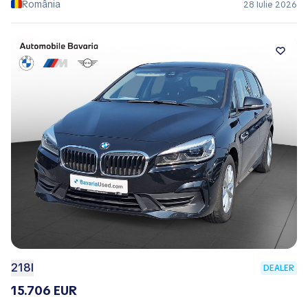
România
28 Iulie 2026
218I
DEALER
15.706 EUR