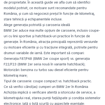
de proprietate. În această guide vei afla cum să identifici
modelul potrivit, ce motoare sunt recomandate pentru
România, și cum să negociezi prețul în funcție de kilometraj,
stare tehnică și echipamentele incluse.
Alege generația potrivită și caroseria ideală
BMW 2er aduce mai multe opțiuni de caroserie, inclusiv coupe-
uri cu linii sportive și hatchback-uri practice în funcție de
generație. În România, atracția principală reprezintă versiunile
cu motoare eficiente și cu tracțiune integrală, potrivite pentru
drumuri variabile de iarnă. Este important să compari:
Generația F87/F48 (BMW 2er coupe sport) vs. generația
F22/F23 (BMW 2er seria nouă în variante hatchback);
Motorizări: benzina cu turbo sau diesel eficiente pentru
kilometraj mare;
Tipul de caroserie: coupe compact vs. hatchback practic.
Ce să verifici când(as) cumperi un BMW 2er în România
Achiziția implică o verificare atentă a istoricului de service, a
kilometrajului real, starea punții față/spate și condiția sistemelor
electronice. Iată o listă scurtă cu aspectele esențiale: