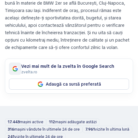
bună în materie de BMW 2er se află București, Cluj-Napoca,
Timișoara sau Iași. Indiferent de oraș, procesul rămas este
același: definește-ți sportivitatea dorită, bugetul, și starea
vehiculului, apoi contactează vânzătorul pentru o verificare
tehnică înainte de încheierea tranzacției. Și nu uita să cauți
opțiuni cu kilometraj mediu, întreținere de calitate și un pachet
de echipamente care să-ți ofere confortul zilnic la volan.
Vezi mai mult de la zvelta în Google Search
zvelta.ro
Adaugă ca sursă preferată
17.443
mașini active
112
mașini adăugate astăzi
316
mașini vândute în ultimele 24 de ore
7.961
vizite în ultima lună
241
vizite în ultimele 24 de ore