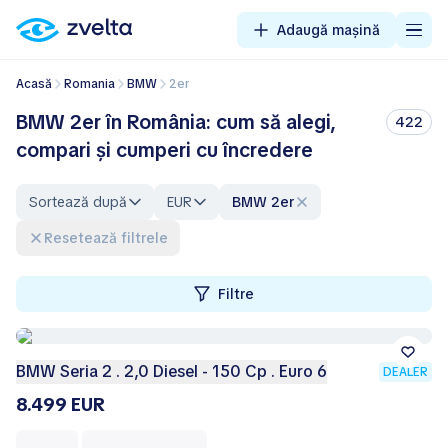
Adaugă mașină
Acasă
Romania
BMW
2er
BMW 2er în România: cum să alegi,
422
compari și cumperi cu încredere
Sortează după
EUR
BMW 2er
Resetează filtrele
Filtre
BMW Seria 2 . 2,0 Diesel - 150 Cp . Euro 6
DEALER
8.499 EUR