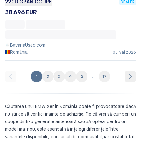
220D GRAN COUPÉ
DEALER
38.696 EUR
BavariaUsed.com
România
05 Mai 2026
1
2
3
4
5
...
17
Căutarea unui BMW 2er în România poate fi provocatoare dacă
nu știi ce să verifici înainte de achiziție. Fie că vrei să cumperi un
coupe dintr-o generație anterioară sau să optezi pentru un
model mai nou, este esențial să înțelegi diferențele între
variantele disponibile, consumul de combustibil, iar costul total