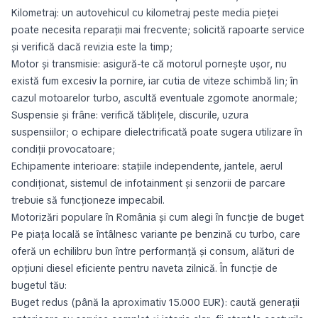
Kilometraj: un autovehicul cu kilometraj peste media pieței
poate necesita reparații mai frecvente; solicită rapoarte service
și verifică dacă revizia este la timp;
Motor și transmisie: asigură-te că motorul pornește ușor, nu
există fum excesiv la pornire, iar cutia de viteze schimbă lin; în
cazul motoarelor turbo, ascultă eventuale zgomote anormale;
Suspensie și frâne: verifică tăblițele, discurile, uzura
suspensiilor; o echipare dielectrificată poate sugera utilizare în
condiții provocatoare;
Echipamente interioare: stațiile independente, jantele, aerul
condiționat, sistemul de infotainment și senzorii de parcare
trebuie să funcționeze impecabil.
Motorizări populare în România și cum alegi în funcție de buget
Pe piața locală se întâlnesc variante pe benzină cu turbo, care
oferă un echilibru bun între performanță și consum, alături de
opțiuni diesel eficiente pentru naveta zilnică. În funcție de
bugetul tău:
Buget redus (până la aproximativ 15.000 EUR): caută generații