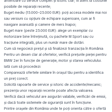
anterioare cu service complet și istoric clar; fii atent la costurile
posibile de reparații recente;
Buget mediu (15.000–25.000 EUR): poți accesa modele mai noi
sau versiuni cu opțiuni de echipare superioare, cum ar fi
navigare avansată și camere de mers înapoi;
Buget mare (peste 25.000 EUR): alege un exemplar cu
motorizare bine întreținută, cu pachete M Sport sau cu
tracțiune integrală, plus un număr mare de dotări.
Cum să negociezi prețul și să finalizezi tranzacția în România
Pentru un desen clar al ofertelor, verifică prețurile pieței pentru
BMW 2er în funcție de generație, motor și starea vehiculului.
Iată cum să procedezi:
Comparează ofertele similare în orașul tău pentru a identifica
un preț corect.
Solicită rapoarte de service și istoric de accidente/mecanic;
prezența unor reparații recente poate afecta valoarea.
Verifică dacă vehiculul are asigurări valabile, verificări de emisii,
și dacă toate sistemele de siguranță sunt în funcțiune.
Printre orașele din România unde te poți orienta către o ofertă