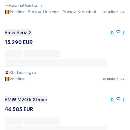
BavariaUsed.com
România, Brașov, Municipiul Braşov, Kronstant
03 Iulie 2026
Bmw Seria-2
DEALER
15.290 EUR
StarLeasing.ro
România
30 Iunie 2026
BMW M240i XDrive
DEALER
46.585 EUR