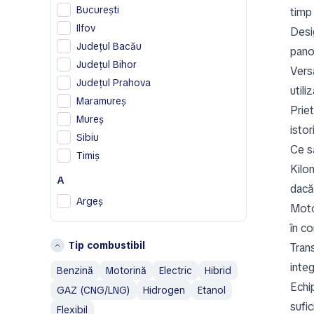
București
timp 
DS
Ilfov
Desig
F
Județul Bacău
pano
Ferrari
Județul Bihor
Versa
Fiat
Județul Prahova
utili
Maramureș
G
Prie
Mureș
Geely
istor
Sibiu
Ce să
H
Timiș
Kilom
Honda
A
dacă
Hummer
Argeș
Moto
I
B
în co
Isuzu
Tip combustibil
Tran
Bistrița-Năsăud
IVECO
Brașov
inte
Benzină
Motorină
Electric
Hibrid
J
Echip
C
GAZ (CNG/LNG)
Hidrogen
Etanol
Jaecoo
sufic
Flexibil
Constanţa